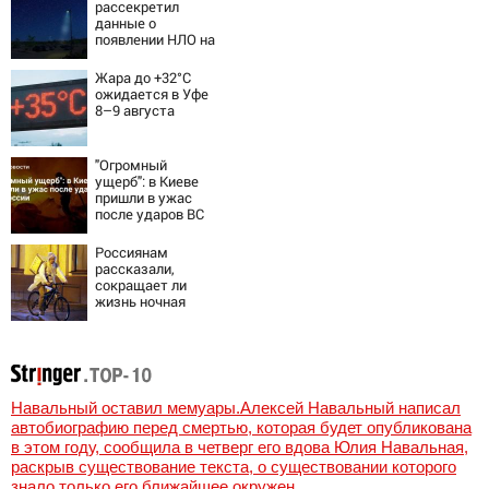
рассекретил
данные о
появлении НЛО на
Ближнем Востоке
Жара до +32°C
ожидается в Уфе
8–9 августа
"Огромный
ущерб": в Киеве
пришли в ужас
после ударов ВС
России
Россиянам
рассказали,
сокращает ли
жизнь ночная
работа
Навальный оставил мемуары.Алексей Навальный написал
автобиографию перед смертью, которая будет опубликована
в этом году, сообщила в четверг его вдова Юлия Навальная,
раскрыв существование текста, о существовании которого
знало только его ближайшее окружен