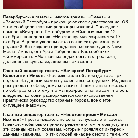
Петербуржские газеты «Невское время», «Смена» и
«Вечерний Петербург» прекращают свое существование. Об
этом сообщили главные редакторы изданий. Последние
номера «Вечернего Петербурга» и «Смены» вышли 12
октября в понедельник. «Невское время» закрывается 17
октября. В целом уволены около сотни сотрудников трех
редакций. Все издания принадлежат медиахолдингу News
Media. Им владеет Арам Габрелянов. Как сообщили
«Коммерсантъ FM» главные редакторы этих трех газет,
дальнейшая судьба изданий им неизвестна.
Главный редактор газеты «Вечерний Петербург»
Константин Миков:
«Нас известили об этом где-то за три
недели. На данный момент уволены все сотрудники. Редакция
распущена по обоюдному согласию. В пикеты никто вставать
не собирается, потому что мы прекрасно понимаем, что есть
владелец, который распоряжается финансированием.
Практически руководство страны и города, все с этой
ситуацией знакомы».
Главный редактор газеты «Невское время» Михаил
Иванов:
«Просто издатель не хочет выпускать эти газеты.
Главное, чтобы было принято решение о том, чтобы уступить
эти бренды новым хозяевам, которые проявляют интерес к
данным изданиям. Но этих людей никак не свести с теми, кто