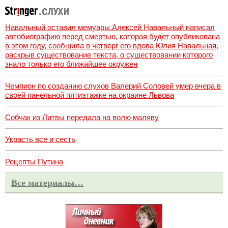
Навальный оставил мемуары.Алексей Навальный написал
автобиографию перед смертью, которая будет опубликована
в этом году, сообщила в четверг его вдова Юлия Навальная,
раскрыв существование текста, о существовании которого
знало только его ближайшее окружен
Чемпион по созданию слухов Валерий Соловей умер вчера в
своей панельной пятиэтажке на окраине Львова
Собчак из Литвы передала на волю маляву
Украсть все и сесть
Рецепты Путина
Все материалы…