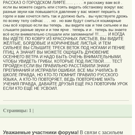
РАССКАЗ О ГОРОДСКОМ ЛИФТЕ...... , . . . я расскажу вам всё .
если вы можете сидеть или стоять видеть обстановку вокруг вас
разные звуки как повышается давление у вас может першить в
горле и вам хочется пить так и должно быть . вы чувствуете дрожь
по всему телу сейчас . . . но . но вам будут сниться кошмарные
сны всё хорошо если вы теперь . вы видите как и тем сильнее и вы
слышите разные звуки и и тем ярче . теперь и и . теперь вы знаете
всё если внимательно слушали или запоминали! !!!....... И КОГДА
ВЫ ИДЁТЕ ПО КОВРУ ИЗ КРАСОЧНЫХ ЛИСТЬЕВ, ВЫ ВИДИТЕ
ЖЁЛТЫЕ, БОРДОВЫЕ И КОРИЧНЕВЫЕ ЛИСТЬЯ, И ТЕМ
СИЛЬНЕЕ ВЫ СЛЫШИТЕ ТРЕСК ВЕТОК ПОД НОГАМИ И ПЕНИЕ
ПТИЦ, А ЗНАЧИТ ВЫ МОЖЕТЕ ОЩУЩАТЬ ДУНОВЕНИЕ
ОСЕННЕГО ВЕТРА И НАДО БЫТЬ ОЧЕНЬ ВНИМАТЕЛЬНЫМИ,
ЧТОБЫ УВИДЕТЬ ГРИБЫ, КОТОРЫЕ ПОД ЛИСТВОЙ...... ТЕСТ
ПРОЙДЕН ЕСЛИ ВЫ ПРАВИЛЬНО РАССТАВИЛИ ЗНАКИ
ПРЕПИНАНИЯ И ИСПРАВЛИ ОШИБКИ. ВСЕ МЫ УЧИЛИСЬ В
ШКОЛЕ ПРАВДА, НО КТО-ТО ПОМНИТ ПРАВИЛО РУССКОГО
ЯЗЫКА, А КТО-ТО ПОВТОРЯЕТ, ВЕДЬ ПОВТОРЕНИЕ МАТЬ
УЧЕНИЯ ПРАВДА, ДАВАЙТЕ ДРУЗЬЯ ЕЩЁ РАЗ ПОВТОРИМ УРОК
ЕСЛИ КТО ЕЩЁ НЕ УСВОИЛ.
Страницы:
1 |
Уважаемые участники форума!
В связи с засильем