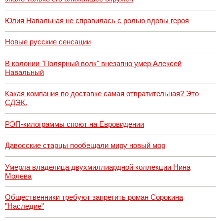
Юлия Навальная не справилась с ролью вдовы героя
Новые русские сенсации
В колонии "Полярный волк" внезапно умер Алексей
Навальный
Какая компания по доставке самая отвратительная? Это
СДЭК.
РЭП-килограммы споют на Евровидении
Давосские старцы пообещали миру новый мор
Умерла владелица двухмиллиардной коллекции Нина
Молева
Общественники требуют запретить роман Сорокина
"Наследие"