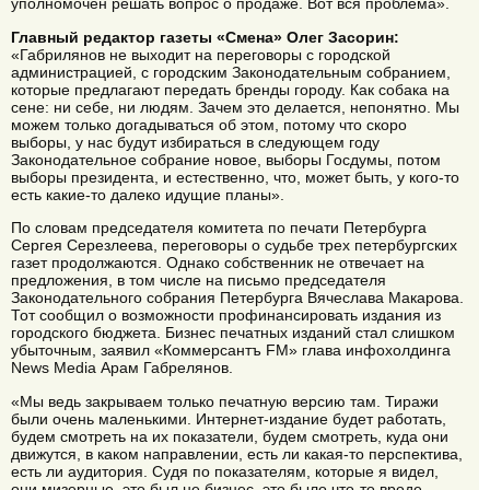
уполномочен решать вопрос о продаже. Вот вся проблема».
Главный редактор газеты «Смена» Олег Засорин:
«Габрилянов не выходит на переговоры с городской
администрацией, с городским Законодательным собранием,
которые предлагают передать бренды городу. Как собака на
сене: ни себе, ни людям. Зачем это делается, непонятно. Мы
можем только догадываться об этом, потому что скоро
выборы, у нас будут избираться в следующем году
Законодательное собрание новое, выборы Госдумы, потом
выборы президента, и естественно, что, может быть, у кого-то
есть какие-то далеко идущие планы».
По словам председателя комитета по печати Петербурга
Сергея Серезлеева, переговоры о судьбе трех петербургских
газет продолжаются. Однако собственник не отвечает на
предложения, в том числе на письмо председателя
Законодательного собрания Петербурга Вячеслава Макарова.
Тот сообщил о возможности профинансировать издания из
городского бюджета. Бизнес печатных изданий стал слишком
убыточным, заявил «Коммерсантъ FM» глава инфохолдинга
News Media Арам Габрелянов.
«Мы ведь закрываем только печатную версию там. Тиражи
были очень маленькими. Интернет-издание будет работать,
будем смотреть на их показатели, будем смотреть, куда они
движутся, в каком направлении, есть ли какая-то перспектива,
есть ли аудитория. Судя по показателям, которые я видел,
они мизерные, это был не бизнес, это было что-то вроде