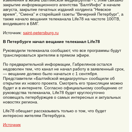
изменения в жизнь Балтийской медиагруппы - с этим связано
закрытие информационного агентства "БалтИнфо" в начале
августа, закрытие печатных изданий холдинга "Невское
время", "Смена" и старейшей газеты "Вечерний Петербург", а
также начало вещания телеканала Life78 на частоте 100ТВ,
входившего в БМГ.
Источник:
saint-petersburg.ru
В Петербурге начал вещание телеканал Life78
Руководили телеканала сообщают, что все программы будут
транслироваться зрителям в прямом эфире.
По предварительной информации, Габрелянов остался
недоволен тем, что канал не начал работу в заявленный срок,
— вещание должно было начаться с 1 сентября.
Представители «Балтийской медиагруппы» сообщили об
открытии их нового проекта. Смотреть его трансляции можно
будет и в интернете. Согласно официальному сообщению от
руководства телеканала, Life78 будет круглосуточно
оповещать петербуржцев о самых интересных и актуальных
новостях региона.
Life78 обещает рассказывать только о том, что будет
интересно жителям Петербурга.
Источник