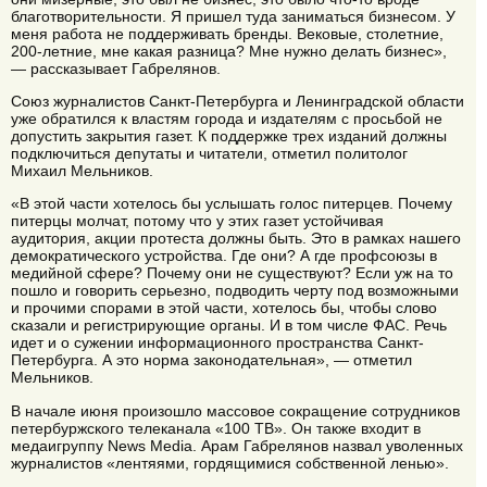
благотворительности. Я пришел туда заниматься бизнесом. У
меня работа не поддерживать бренды. Вековые, столетние,
200-летние, мне какая разница? Мне нужно делать бизнес»,
— рассказывает Габрелянов.
Союз журналистов Санкт-Петербурга и Ленинградской области
уже обратился к властям города и издателям с просьбой не
допустить закрытия газет. К поддержке трех изданий должны
подключиться депутаты и читатели, отметил политолог
Михаил Мельников.
«В этой части хотелось бы услышать голос питерцев. Почему
питерцы молчат, потому что у этих газет устойчивая
аудитория, акции протеста должны быть. Это в рамках нашего
демократического устройства. Где они? А где профсоюзы в
медийной сфере? Почему они не существуют? Если уж на то
пошло и говорить серьезно, подводить черту под возможными
и прочими спорами в этой части, хотелось бы, чтобы слово
сказали и регистрирующие органы. И в том числе ФАС. Речь
идет и о сужении информационного пространства Санкт-
Петербурга. А это норма законодательная», — отметил
Мельников.
В начале июня произошло массовое сокращение сотрудников
петербуржского телеканала «100 ТВ». Он также входит в
медаигруппу News Media. Арам Габрелянов назвал уволенных
журналистов «лентяями, гордящимися собственной ленью».