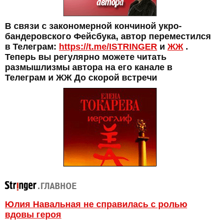
В связи с закономерной кончиной укро-
бандеровского Фейсбука, автор переместился
в Телеграм:
https://t.me/ISTRINGER
и
ЖЖ
.
Теперь вы регулярно можете читать
размышлизмы автора на его канале в
Телеграм и ЖЖ До скорой встречи
Юлия Навальная не справилась с ролью
вдовы героя