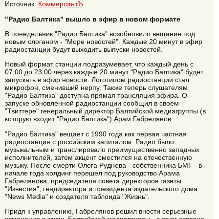
Источник:
КоммерсантЪ
"Радио Балтика" вышло в эфир в новом формате
В понедельник "Радио Балтика" возобновило вещание под
новым слоганом - "Море новостей". Каждые 20 минут в эфир
радиостанции будут выходить выпуски новостей.
Новый формат станции подразумевает, что каждый день с
07:00 до 23:00 через каждые 20 минут "Радио Балтика" будет
запускать в эфир новости. Логотипом радиостанции стал
микрофон, сменивший нерпу. Также теперь слушателям
"Радио Балтика" доступна прямая трансляция эфира. О
запуске обновленной радиостанции сообщил в своем
"Твиттере" генеральный директор Балтийской медиагруппы (в
которую входит "Радио Балтика") Арам Габрелянов.
"Радио Балтика" вещает с 1990 года как первая частная
радиостанция с российским капиталом. Радио было
музыкальным и транслировало преимущественно западных
исполнителей, затем акцент сместился на отечественную
музыку. После смерти Олега Руднева - собственника БМГ - в
начале года холдинг перешел под руководство Арама
Габрелянова, председателя совета директоров газеты
"Известия", гендиректора и президента издательского дома
"News Media" и создателя таблоида "Жизнь".
Придя к управлению, Габрелянов решил внести серьезные