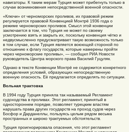
навигаторы. К таким мерам Турция может прибегнуть только в
случае возникновения непосредственной военной опасности.
«Ключи» от черноморских проливов, их правовой режим
регулируется правовой Конвенцией Монтрё 1936 года о
режиме черноморских проливов. Смысл этой конвенции
заключается в том, что Турция не может по своему
усмотрению взять и закрыть их, поскольку конвенция чётко и
недвусмысленно предусматривает такую возможность только
в том случае, если Турция является воюющей стороной по
отношению к флагу государств, которые намерены пройти
через черноморские проливы», — сообщил РИА Новости
руководитель Центра морского права Василий Гуцуляк.
Однако в тексте Конвенции Монтрё не содержится конкретного
определения условий, образующих непосредственную
военную опасность. Её предлагается определять по ситуации.
Вольная трактовка
В 1994 году Турция приняла так называемый Регламент
судоходства в проливах. Этот регламент, принятый в
одностороннем порядке, позволяет турецким властям
нарушать права других государств на проход судов через
Босфор и Дарданеллы, пользуясь целым рядом весьма
пространных и широко трактуемых обстоятельств.
Турция проигнорировала опасения, что этот регламент