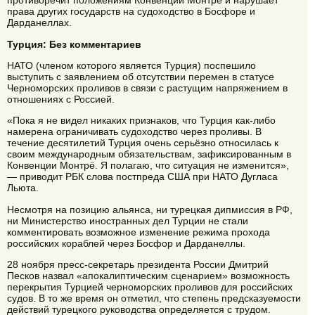
противоречит положениям Конвенции Монтрё и нарушает
права других государств на судоходство в Босфоре и
Дарданеллах.
Турция: Без комментариев
НАТО (членом которого является Турция) поспешило
выступить с заявлением об отсутствии перемен в статусе
Черноморских проливов в связи с растущим напряжением в
отношениях с Россией.
«Пока я не видел никаких признаков, что Турция как-либо
намерена ограничивать судоходство через проливы. В
течение десятилетий Турция очень серьёзно относилась к
своим международным обязательствам, зафиксированным в
Конвенции Монтрё. Я полагаю, что ситуация не изменится»,
— приводит РБК слова постпреда США при НАТО Дугласа
Льюта.
Несмотря на позицию альянса, ни турецкая дипмиссия в РФ,
ни Министерство иностранных дел Турции не стали
комментировать возможное изменение режима прохода
российских кораблей через Босфор и Дарданеллы.
28 ноября пресс-секретарь президента России Дмитрий
Песков назвал «апокалиптическим сценарием» возможность
перекрытия Турцией черноморских проливов для российских
судов. В то же время он отметил, что степень предсказуемости
действий турецкого руководства определяется с трудом.