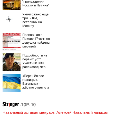
"принуждения
России и Путина"
резко приблизили
крах режима
Уничтожено еще
Зеленского
три БПЛА,
летевших на
Москву
Пропавшая в
Пскове 17-летняя
девушка найдена
мертвой
Подробности из
первых уст:
Участник СВО
рассказал, что
спасло его в
схватке с
«Перешёл все
медведем
границы»:
Вагенкнехт
жёстко ответила
послу Украины
Навальный оставил мемуары.Алексей Навальный написал