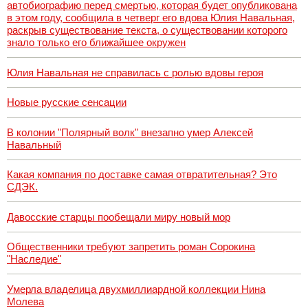
автобиографию перед смертью, которая будет опубликована
в этом году, сообщила в четверг его вдова Юлия Навальная,
раскрыв существование текста, о существовании которого
знало только его ближайшее окружен
Юлия Навальная не справилась с ролью вдовы героя
Новые русские сенсации
В колонии "Полярный волк" внезапно умер Алексей
Навальный
Какая компания по доставке самая отвратительная? Это
СДЭК.
Давосские старцы пообещали миру новый мор
Общественники требуют запретить роман Сорокина
"Наследие"
Умерла владелица двухмиллиардной коллекции Нина
Молева