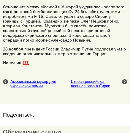
Отношения между Москвой и Анкарой ухудшились после того,
как фронтовой бомбардировщик Су-24 был сбит турецкими
истребителями F-16. Самолёт упал на севере Сирии у
границы с Турцией. Командир экипажа Олег Пешков погиб,
штурман Константин Мурахтин был спасён поисково-
спасательной группой российской пехоты при огневой
поддержке сирийского спецназа. В ходе спасательной
операции погиб морпех Александр Позынич.
28 ноября президент России Владимир Путин подписал указ о
введении ограничительных мер в отношении Турции.
Источник:
RT
Американский мусор для
Вторая российская
украинской армии
военная база в Сирии
Поделиться:
Обсуждение статьи