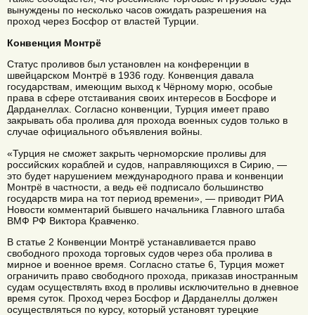
вынуждены по несколько часов ожидать разрешения на
проход через Босфор от властей Турции.
Конвенция Монтрё
Статус проливов был установлен на конференции в
швейцарском Монтрё в 1936 году. Конвенция давала
государствам, имеющим выход к Чёрному морю, особые
права в сфере отстаивания своих интересов в Босфоре и
Дарданеллах. Согласно конвенции, Турция имеет право
закрывать оба пролива для прохода военных судов только в
случае официального объявления войны.
«Турция не сможет закрыть черноморские проливы для
российских кораблей и судов, направляющихся в Сирию, —
это будет нарушением международного права и конвенции
Монтрё в частности, а ведь её подписало большинство
государств мира на тот период времени», — приводит РИА
Новости комментарий бывшего начальника Главного штаба
ВМФ РФ Виктора Кравченко.
В статье 2 Конвенции Монтрё устанавливается право
свободного прохода торговых судов через оба пролива в
мирное и военное время. Согласно статье 6, Турция может
ограничить право свободного прохода, приказав иностранным
судам осуществлять вход в проливы исключительно в дневное
время суток. Проход через Босфор и Дарданеллы должен
осуществляться по курсу, который установят турецкие