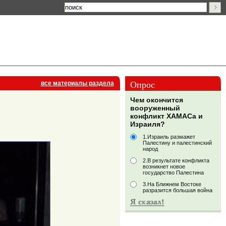
Опрос
все материалы раздела
Чем окончится
вооруженный
конфликт ХАМАСа и
Израиля?
1.Израиль размажет
Палестину и палестинский
народ
2.В результате конфликта
возникнет новое
государство Палестина
3.На Ближнем Востоке
разразится большая война