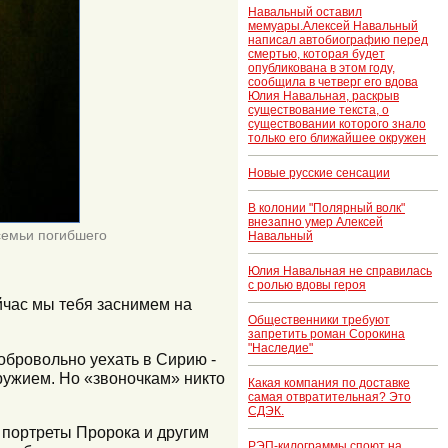
Навальный оставил
мемуары.Алексей Навальный
написал автобиографию перед
смертью, которая будет
опубликована в этом году,
сообщила в четверг его вдова
Юлия Навальная, раскрыв
существование текста, о
существовании которого знало
только его ближайшее окружен
Новые русские сенсации
В колонии "Полярный волк"
внезапно умер Алексей
семьи погибшего
Навальный
Юлия Навальная не справилась
с ролью вдовы героя
сейчас мы тебя заснимем на
Общественники требуют
запретить роман Сорокина
"Наследие"
обровольно уехать в Сирию -
оружием. Но «звоночкам» никто
Какая компания по доставке
самая отвратительная? Это
СДЭК.
т портреты Пророка и другим
РЭП-килограммы споют на