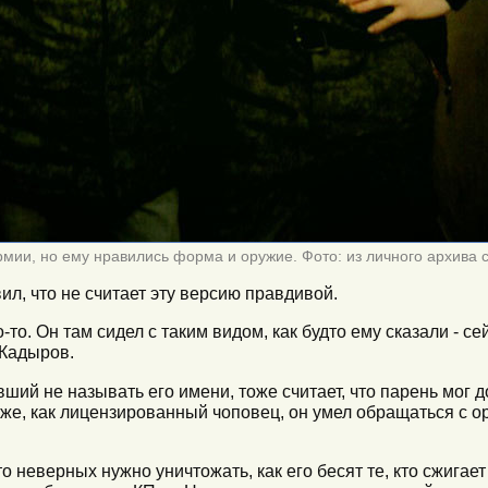
рмии, но ему нравились форма и оружие. Фото: из личного архива 
л, что не считает эту версию правдивой.
го-то. Он там сидел с таким видом, как будто ему сказали - 
 Кадыров.
ий не называть его имени, тоже считает, что парень мог д
 же, как лицензированный чоповец, он умел обращаться с 
то неверных нужно уничтожать, как его бесят те, кто сжигае