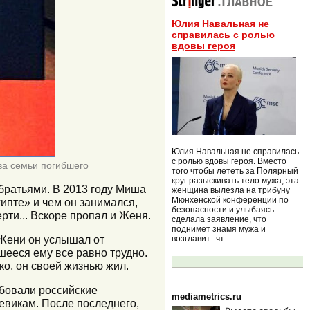
Юлия Навальная не
справилась с ролью
вдовы героя
Юлия Навальная не справилась
с ролью вдовы героя. Вместо
ва семьи погибшего
того чтобы лететь за Полярный
круг разыскивать тело мужа, эта
братьями. В 2013 году Миша
женщина вылезла на трибуну
Мюнхенской конференции по
гипте» и чем он занимался,
безопасности и улыбаясь
ерти... Вскоре пропал и Женя.
сделала заявление, что
поднимет знамя мужа и
и Жени он услышал от
возглавит...чт
шееся ему все равно трудно.
ко, он своей жизнью жил.
рбовали российские
mediametrics.ru
евикам. После последнего,