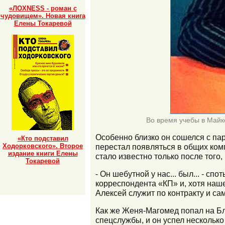
«ЛОХNESS - роман с
чудовищем». Новая книга
Елены Токаревой
Во время учебы в Майко
Особенно близко он сошелся с па
«Кто подставил
Ходорковского». Второе
перестал появляться в общих комп
издание книги Елены
стало известно только после того,
Токаревой
- Он шебутной у нас... был... - с
корреспондента «КП» и, хотя наше
Алексей служит по контракту и сам
Как же Женя-Магомед попал на Бл
спецслужбы, и он успел нескольк