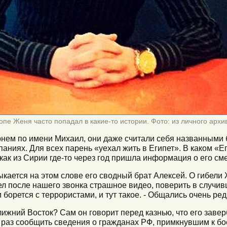
пе Женя часто попадал в какие-то истории. Фото: из личного архи
рнем по имени Михаил, они даже считали себя названными 
аниях. Для всех парень «уехал жить в Египет». В каком «Е
 как из Сирии где-то через год пришла информация о его см
потыкается на этом слове его сводный брат Алексей. О гибел
л после нашего звонка страшное видео, поверить в случив
 борется с террористами, и тут такое. - Общались очень ред
ижний Восток? Сам он говорит перед казнью, что его заве
о раз сообщить сведения о гражданах РФ, примкнувшим к бо