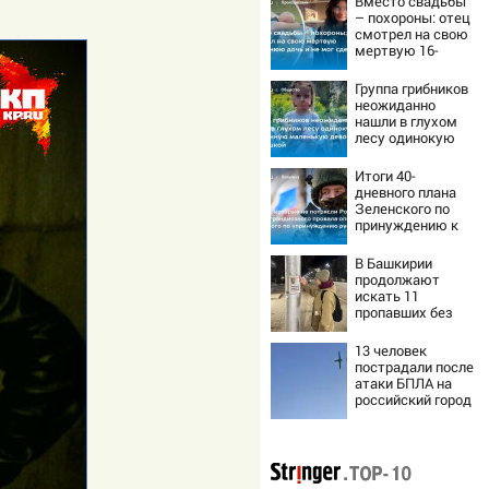
Вместо свадьбы
– похороны: отец
смотрел на свою
мертвую 16-
летнюю дочь и не
мог сдержать
Группа грибников
слезы
неожиданно
нашли в глухом
лесу одинокую
испуганную
маленькую
Итоги 40-
девочку с
дневного плана
игрушкой
Зеленского по
принуждению к
миру: как
ответила Россия,
В Башкирии
полный разбор
продолжают
провала операции
искать 11
Украины от
пропавших без
военкора Коца
вести
13 человек
пострадали после
атаки БПЛА на
российский город