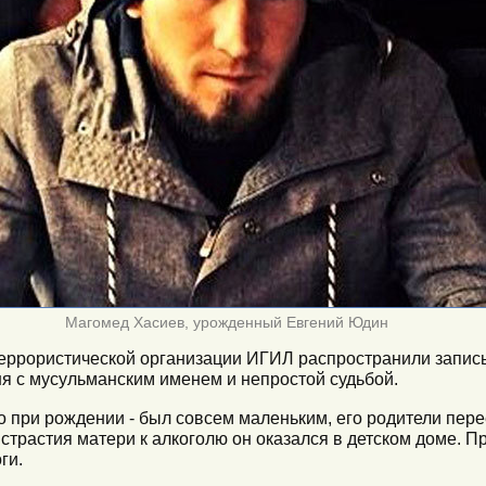
Магомед Хасиев, урожденный Евгений Юдин
еррористической организации ИГИЛ распространили запись, 
ня с мусульманским именем и непростой судьбой.
го при рождении - был совсем маленьким, его родители пер
истрастия матери к алкоголю он оказался в детском доме. 
ги.