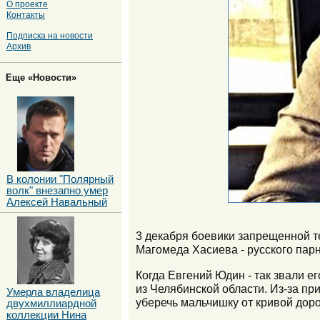
О проекте
Контакты
Подписка на новости
Архив
Еще «Новости»
В колонии "Полярный
волк" внезапно умер
Алексей Навальный
3 декабря боевики запрещенной т
Магомеда Хасиева - русского пар
Когда Евгений Юдин - так звали е
из Челябинской области. Из-за пр
Умерла владелица
уберечь мальчишку от кривой доро
двухмиллиардной
коллекции Нина