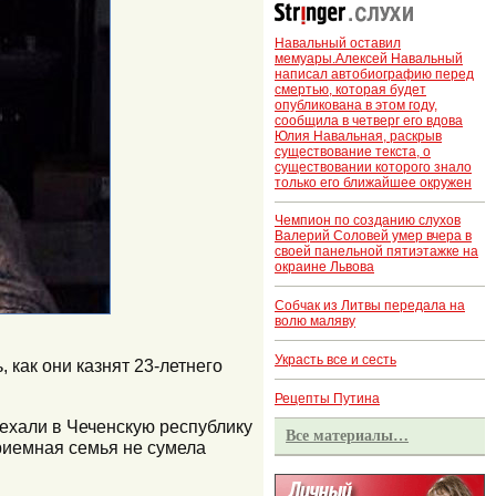
Навальный оставил
мемуары.Алексей Навальный
написал автобиографию перед
смертью, которая будет
опубликована в этом году,
сообщила в четверг его вдова
Юлия Навальная, раскрыв
существование текста, о
существовании которого знало
только его ближайшее окружен
Чемпион по созданию слухов
Валерий Соловей умер вчера в
своей панельной пятиэтажке на
окраине Львова
Собчак из Литвы передала на
волю маляву
Украсть все и сесть
как они казнят 23-летнего
Рецепты Путина
еехали в Чеченскую республику
Все материалы…
Приемная семья не сумела