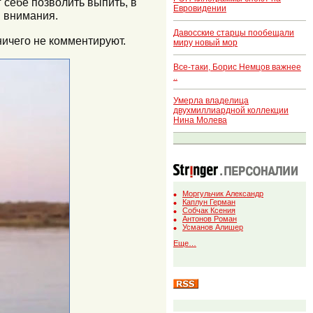
г себе позволить выпить, в
Евровидении
и внимания.
Давосские старцы пообещали
ичего не комментируют.
миру новый мор
Все-таки, Борис Немцов важнее
..
Умерла владелица
двухмиллиардной коллекции
Нина Молева
Моргульчик Александр
Каплун Герман
Собчак Ксения
Антонов Роман
Усманов Алишер
Еще…