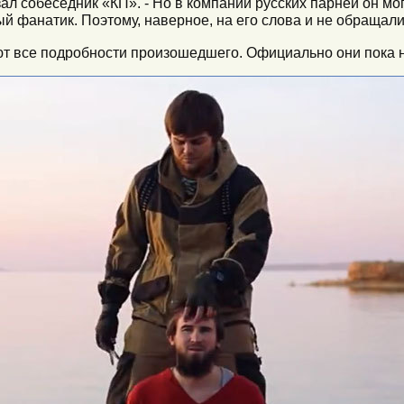
зал собеседник «КП». - Но в компании русских парней он мо
ый фанатик. Поэтому, наверное, на его слова и не обращал
т все подробности произошедшего. Официально они пока н