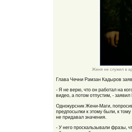
Женя не служил в а
Глава Чечни Рамзан Кадыров заяви
- Я не верю, что он работал на ко
видео, а потом отпустим, - заявил
Однокурсник Жени-Маги, попросивш
предпосылки к этому были, к тому
не придавал значения.
- У него проскальзывали фразы, ч