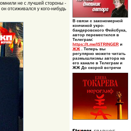
помнили не с лучшей стороны -
х он отсиживался у кого-нибудь
В связи с закономерной
кончиной укро-
бандеровского Фейсбука,
автор переместился в
Телеграм:
https://t.me/ISTRINGER
и
ЖЖ
. Теперь вы
регулярно можете читать
размышлизмы автора на
его канале в Телеграм и
ЖЖ До скорой встречи