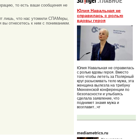
рацию, то есть ваши сообщения не
Юлия Навальная не
справилась с ролью
ачит лишь, что нас утомили СПАМеры,
вдовы героя
и вы отнесетесь к ним с пониманием.
Юлия Навальная не справилась
с ролью вдовы героя. Вместо
того чтобы лететь за Полярный
круг разыскивать тело мужа, эта
женщина вылезла на трибуну
Мюнхенской конференции по
безопасности и улыбаясь
сделала заявление, что
поднимет знамя мужа и
возглавит...чт
mediametrics.ru