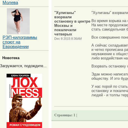
Молева
"Хулиганы"
"Хулиганы" взорвали
взорвали
Во время взрыва на 
остановку в центре
На месте продолжают
Москвы и
стать самодельная б
покалечили
четверых
РЭП-килограммы
Все совершенно поня
Dec 8 2015 8:36AM
споют на
А сейчас складывает
Евровидении
и четко прописана р
неуважение к общест
Новотека
либо воздействия на
Загружается, подождите...
Взорвать остановку 
Эдак можно написать
обществу. И это буд
У нас порой по стат
остановку и покале
людей - и толпы тер
Страницы:
1 |