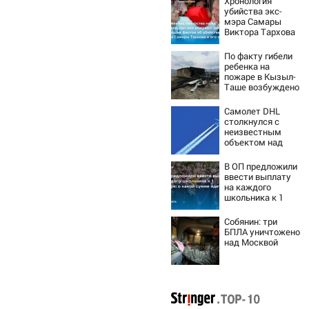
Хронология
убийства экс-
мэра Самары
Виктора Тархова
и его жены: шесть
шокирующих
По факту гибели
фактов, новые
ребенка на
подробности
пожаре в Кызыл-
Таше возбуждено
уголовное дело
Самолет DHL
столкнулся с
неизвестным
объектом над
Лейпцигом -
Новости на
В ОП предложили
Вести.ru
ввести выплату
на каждого
школьника к 1
сентября: о какой
сумме идет речь
Собянин: три
БПЛА уничтожено
над Москвой