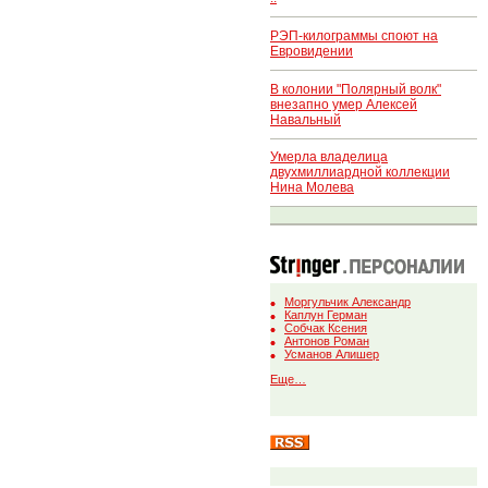
РЭП-килограммы споют на
Евровидении
В колонии "Полярный волк"
внезапно умер Алексей
Навальный
Умерла владелица
двухмиллиардной коллекции
Нина Молева
Моргульчик Александр
Каплун Герман
Собчак Ксения
Антонов Роман
Усманов Алишер
Еще…