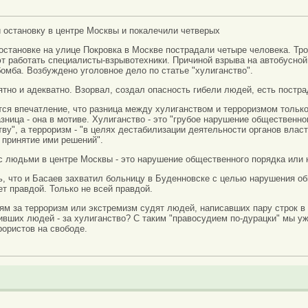
 остановку в центре Москвы и покалечили четверых
остановке на улице Покровка в Москве пострадали четыре человека. Тр
 работать специалисты-взрывотехники. Причиной взрыва на автобусной
омба. Возбуждено уголовное дело по статье "хулиганство".
тно и адекватно. Взорвал, создал опасность гибели людей, есть постра
ся впечатление, что разница между хулиганством и терроризмом только 
азница - она в мотиве. Хулиганство - это "грубое нарушение обществен
ву", а терроризм - "в целях дестабилизации деятельности органов вла
 принятие ими решений".
с людьми в центре Москвы - это нарушение общественного порядка или 
, что и Басаев захватил больницу в Буденновске с целью нарушения об
ет правдой. Только не всей правдой.
ьям за терроризм или экстремизм судят людей, написавших пару строк 
чивших людей - за хулиганство? С таким "правосудием по-дурацки" мы 
рористов на свободе.