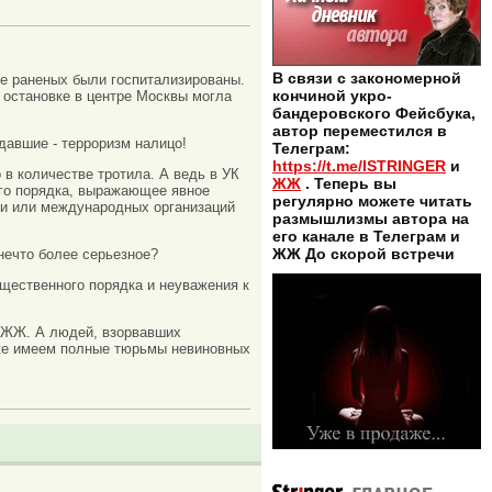
В связи с закономерной
ое раненых были госпитализированы.
кончиной укро-
 остановке в центре Москвы могла
бандеровского Фейсбука,
автор переместился в
давшие - терроризм налицо!
Телеграм:
https://t.me/ISTRINGER
и
в количестве тротила. А ведь в УК
ЖЖ
. Теперь вы
ного порядка, выражающее явное
регулярно можете читать
сти или международных организаций
размышлизмы автора на
его канале в Телеграм и
ЖЖ До скорой встречи
нечто более серьезное?
щественного порядка и неуважения к
в ЖЖ. А людей, взорвавших
уже имеем полные тюрьмы невиновных