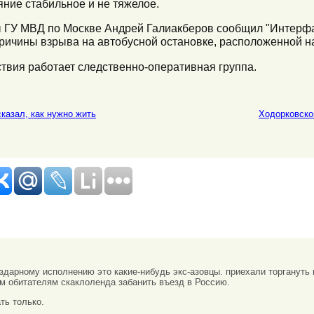
яние стабильное и не тяжелое.
 ГУ МВД по Москве Андрей Галиакберов сообщил "Интерфак
причины взрыва на автобусной остановке, расположенной н
ствия работает следственно-оперативная группа.
казал, как нужно жить
Ходорковско
ездарному исполнению это какие-нибудь экс-азовцы. приехали торгануть 
сем обитателям скаклоленда забанить въезд в Россию.
ть только.