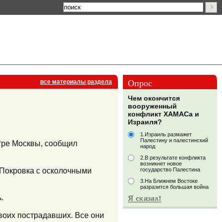
Опрос
все материалы раздела
Чем окончится
вооруженный
конфликт ХАМАСа и
Израиля?
1.Израиль размажет
Палестину и палестинский
нтре Москвы, сообщил
народ
2.В результате конфликта
возникнет новое
е Покровка с осколочными
государство Палестина
3.На Ближнем Востоке
разразится большая война
.
воих пострадавших. Все они