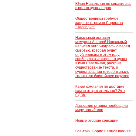
Юлия Навальная не справилась
с ролью вдовы героя
Общественники требуют
запретить роман Сорокина
"Наследие"
Навальный оставил
мемуары.Алексей Навальный
написал автобиографию перед
смертью, которая будет
опубликована в этом году,
сообщила в четверг его вдова
Юлия Навальная, раскрыв
существование текста, о
существовании которого знало
только его ближайшее окружен
Какая компания по доставке
самая отвратительная? Это
СДЭК.
Давосские старцы пообещали
миру новый мор
Новые русские сенсации
Все-таки, Борис Немцов важнее
..