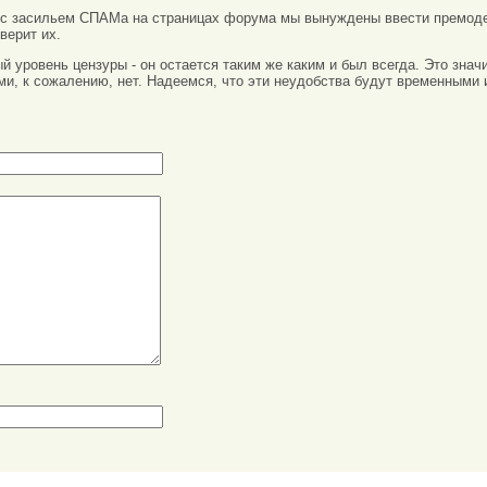
 с засильем СПАМа на страницах форума мы вынуждены ввести премоде
верит их.
вый уровень цензуры - он остается таким же каким и был всегда. Это зн
ми, к сожалению, нет. Надеемся, что эти неудобства будут временными 