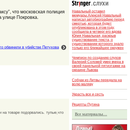
су", что московская полиция
Навальный оставил
мемуары.Алексей Навальный
а улице Покровка.
написал автобиографию перед
смертью, которая будет
опубликована в этом году,
сообщила в четверг его вдова
Юлия Навальная, раскрыв
существование текста, о
существовании которого знало
го обвинили в убийстве Петухова
только его ближайшее окружен
Чемпион по созданию слухов
Валерий Соловей умер вчера в
своей панельной пятиэтажке на
окраине Львова
Собчак из Литвы передала на
волю маляву
Украсть все и сесть
Рецепты Путина
и на товаре подорвались. тупые,что
Все материалы…