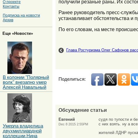
получили резаные раны. Их состо
О проекте
Контакты
Ранее руководитель пресс-службы
Подписка на новости
устанавливает обстоятельства и 
Архив
По его словам, на месте происше
Еще «Новости»
Глава Ростуризма Олег Сафонов расс
В колонии "Полярный
Поделиться:
волк" внезапно умер
Алексей Навальный
Обсуждение статьи
Евгений
судя по тупости и б
с них взять. ну а в
Dec 8 2015 2:55PM
Умерла владелица
двухмиллиардной
жителей ЛДНР пуска
коллекции Нина