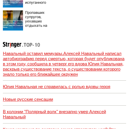
испуганного
мальчика на
лодке: он
Пропавших
рассказал, что
супругов,
его папа нырнул и
уехавших
пропал
отдыхать на
природу, нашли
мертвыми на
заднем сиденье
автомобиля
Навальный оставил мемуары.Алексей Навальный написал
автобиографию перед смертью, которая будет опубликована
в этом году, сообщила в четверг его вдова Юлия Навальная,
раскрыв существование текста, о существовании которого
знало только его ближайшее окружен
Юлия Навальная не справилась с ролью вдовы героя
Новые русские сенсации
В колонии "Полярный волк" внезапно умер Алексей
Навальный