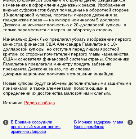
изменениях в оформлении денежных знаков. Изображения
видных суфражисток будут помещены на оборотной стороне
10-долларовой купюры, портреты лидеров движения за
гражданские права — на купюре номиналом 5 долларов.
Джексон не исчезнет полностью с 20-долларовой купюры, а
только переместится с аверса на оборотную сторону.
Изначально Джек Лью предлагал убрать изображение первого
министра финансов США Александра Гамильтона с 10-
долларовой купюры, но отступил перед лицом яростной
критики со стороны почитателей первого главы казначейства
США и основателя финансовой системы страны. Сторонники
Гамильтона предлагали министру предать забвению
президента Джексона за его, по их словам,
дискриминационную политику в отношении индейцев.
Новые купюры будут снабжены дополнительными защитными
признаками, а также элементами, помогающими в
определении их достоинства малозрячим и слепым.
Источник:
Радио свобода
В Ереване соорудили
В Монако задержан глава
протестный митинг против
Внешпромбанка
армянина Лаврова