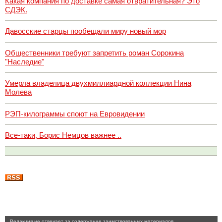
Какая компания по доставке самая отвратительная? Это
СДЭК.
Давосские старцы пообещали миру новый мор
Общественники требуют запретить роман Сорокина
"Наследие"
Умерла владелица двухмиллиардной коллекции Нина
Молева
РЭП-килограммы споют на Евровидении
Все-таки, Борис Немцов важнее ..
Pедакция не отвечает за содержание заимствованных материалов