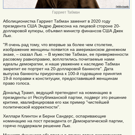
Гарриет Табман
Аболиционистка Гарриет Табман заменит в 2020 году
президента США Эндрю Джексона на лицевой стороне 20-
долларовой купюры, объявил министр финансов США Джек
Лью.
"Я очень рад тому, что впервые за более чем столетие,
изображение женщины появится на американском денежном
знаке, – сказал Лью. – В мужестве Табман, ее приверженности
расовому равноправию, воплотились почитаемые нами
идеалы демократии, и наше уважение к наследию Табман
закрепит ее портрет на 20-долларовой банкноте". Дата
выпуска банкноты приурочена к 100-й годовщине принятия
19-й поправки к конституции, предоставившей женщинам
право голоса.
Дональд Трамп, ведущий претендент на номинацию в
президенты от Республиканской партии, подверг это решение
критике, квалифицировав его как пример "чистейшей
политической корректности".
Хиллари Клинтон и Берни Сандерс, оспаривающие
номинацию на пост президента от Демократической партии,
горячо поддержали решение Лью.
Министр финансов объявил и о других давно ожидавшихся