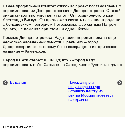
Ранее профильный комитет отклонил проект постановления о
переименовании Днепропетровска в Днепропетровск. С такой
инициативой выступил депутат от «Оппозиционного блока»
Александр Вилкул. Он предложил связать название города не
с большевиком Григорием Петровским, а со святым Петром,
однако, не поменяв при этом ни одной буквы.
Помимо Днепропетровска, Рада также переименовала еще
несколько населенных пунктов. Среди них – город
Днепродзержинск, которому было возвращено историческое
название – Каменское.
Народ в Сети стебется. Пишут, что Ужгород надо
переименовать в Уж, Харьков - в Харю, Киев в *уев и так далее
Бывалый
Поломанную и
полуразрушенную
бетонную плитку из
центра Москвы перевезут
на окраины
Поделиться: