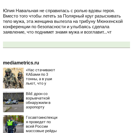
Юлия Навальная не справилась с ролью вдовы героя.
Вместо того чтобы лететь за Полярный круг разыскивать
тело мужа, эта женщина вылезла на трибуну Мюнхенской
конференции по безопасности и улыбаясь сделала
заявление, что поднимет знамя мужа и возглавит...чт
mediametrics.ru
«Нас стачивают
КАБами по 3
тонны, а в уши
льют, что у
русских «нет
резервов»
Bild: дрон со
взрывчаткой
обнаружили в
аэропорту
Лейпцига
Госавтоинспекци
я проведет по
всей России
массовые рейды