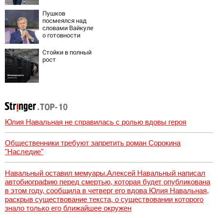
с 10 августа
Пушков
посмеялся над
словами Вайкуле
о готовности
воевать за
Латвию
Стойки в полный
рост
Юлия Навальная не справилась с ролью вдовы героя
Общественники требуют запретить роман Сорокина
"Наследие"
Навальный оставил мемуары.Алексей Навальный написал
автобиографию перед смертью, которая будет опубликована
в этом году, сообщила в четверг его вдова Юлия Навальная,
раскрыв существование текста, о существовании которого
знало только его ближайшее окружен