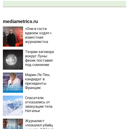
mediametrics.ru
«Они в гости
вдвоем ходят»:
известная
журналистка
подтвердила
роман
Теории заговора
Бондарчука и
вокруг Луны:
Исаковой
физик поставил
под сомнение
снимки NASA
Марин Ле Пен,
кандидат в
президенты
Франции:
биография,
личная жизнь, как
Спасатели
относится к
отказались от
России и Украине,
эвакуации тела
прогноз на
Натальи
выборы
Наговицыной с
президента
семитысячника
Журналист
Франции 2027,
«пожалел убийц
последние