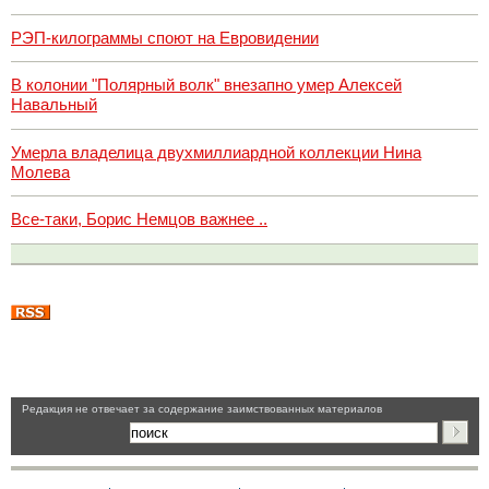
РЭП-килограммы споют на Евровидении
В колонии "Полярный волк" внезапно умер Алексей
Навальный
Умерла владелица двухмиллиардной коллекции Нина
Молева
Все-таки, Борис Немцов важнее ..
Pедакция не отвечает за содержание заимствованных материалов