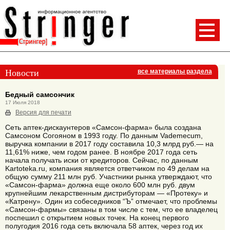
Новости
все материалы раздела
Бедный самсончик
17 Июля 2018
Версия для печати
Сеть аптек-дискаунтеров «Самсон-фарма» была создана
Самсоном Согояном в 1993 году. По данным Vademecum,
выручка компании в 2017 году составила 10,3 млрд руб.— на
11,61% ниже, чем годом ранее. В ноябре 2017 года сеть
начала получать иски от кредиторов. Сейчас, по данным
Kartoteka.ru, компания является ответчиком по 49 делам на
общую сумму 211 млн руб. Участники рынка утверждают, что
«Самсон-фарма» должна еще около 600 млн руб. двум
крупнейшим лекарственным дистрибуторам — «Протеку» и
«Катрену». Один из собеседников “Ъ” отмечает, что проблемы
«Самсон-фармы» связаны в том числе с тем, что ее владелец
поспешил с открытием новых точек. На конец первого
полугодия 2016 года сеть включала 58 аптек, через год их