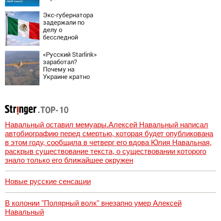
Последние
новости,
Экс-губернатора
подробности об
задержали по
ударах России 9
делу о
августа 2026 года
бесследной
пропаже 43
студентов
«Русский Starlink»
заработал?
Почему на
Украине кратно
увеличилась
точность
попаданий по
объектам ВСУ
Навальный оставил мемуары.Алексей Навальный написал
автобиографию перед смертью, которая будет опубликована
в этом году, сообщила в четверг его вдова Юлия Навальная,
раскрыв существование текста, о существовании которого
знало только его ближайшее окружен
Новые русские сенсации
В колонии "Полярный волк" внезапно умер Алексей
Навальный