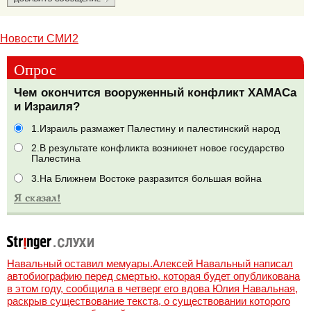
Новости СМИ2
Опрос
Чем окончится вооруженный конфликт ХАМАСа
и Израиля?
1.Израиль размажет Палестину и палестинский народ
2.В результате конфликта возникнет новое государство
Палестина
3.На Ближнем Востоке разразится большая война
Навальный оставил мемуары.Алексей Навальный написал
автобиографию перед смертью, которая будет опубликована
в этом году, сообщила в четверг его вдова Юлия Навальная,
раскрыв существование текста, о существовании которого