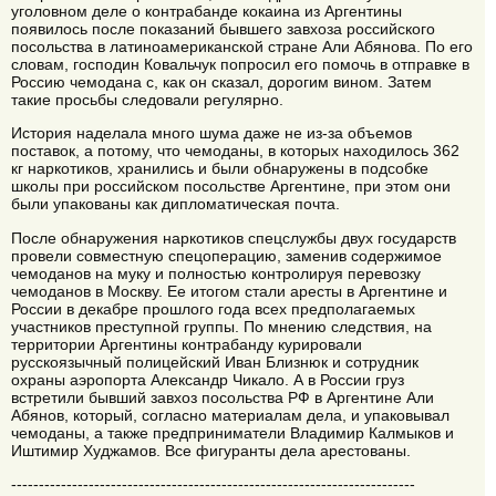
уголовном деле о контрабанде кокаина из Аргентины
появилось после показаний бывшего завхоза российского
посольства в латиноамериканской стране Али Абянова. По его
словам, господин Ковальчук попросил его помочь в отправке в
Россию чемодана с, как он сказал, дорогим вином. Затем
такие просьбы следовали регулярно.
История наделала много шума даже не из-за объемов
поставок, а потому, что чемоданы, в которых находилось 362
кг наркотиков, хранились и были обнаружены в подсобке
школы при российском посольстве Аргентине, при этом они
были упакованы как дипломатическая почта.
После обнаружения наркотиков спецслужбы двух государств
провели совместную спецоперацию, заменив содержимое
чемоданов на муку и полностью контролируя перевозку
чемоданов в Москву. Ее итогом стали аресты в Аргентине и
России в декабре прошлого года всех предполагаемых
участников преступной группы. По мнению следствия, на
территории Аргентины контрабанду курировали
русскоязычный полицейский Иван Близнюк и сотрудник
охраны аэропорта Александр Чикало. А в России груз
встретили бывший завхоз посольства РФ в Аргентине Али
Абянов, который, согласно материалам дела, и упаковывал
чемоданы, а также предприниматели Владимир Калмыков и
Иштимир Худжамов. Все фигуранты дела арестованы.
-------------------------------------------------------------------------