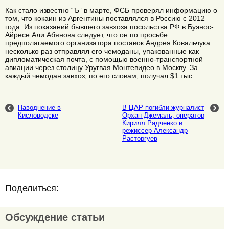
Как стало известно “Ъ” в марте, ФСБ проверял информацию о
том, что кокаин из Аргентины поставлялся в Россию с 2012
года. Из показаний бывшего завхоза посольства РФ в Буэнос-
Айресе Али Абянова следует, что он по просьбе
предполагаемого организатора поставок Андрея Ковальчука
несколько раз отправлял его чемоданы, упакованные как
дипломатическая почта, с помощью военно-транспортной
авиации через столицу Уругвая Монтевидео в Москву. За
каждый чемодан завхоз, по его словам, получал $1 тыс.
Наводнение в
В ЦАР погибли журналист
Кисловодске
Орхан Джемаль, оператор
Кирилл Радченко и
режиссер Александр
Расторгуев
Поделиться:
Обсуждение статьи