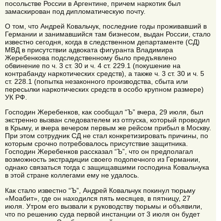
посольстве России в Аргентине, причем наркотик был
замаскирован под дипломатическую почту.
О том, что Андрей Ковальчук, последние годы проживавший в
Германии и занимавшийся там бизнесом, выдан России, стало
известно сегодня, когда в следственном департаменте (СД)
МВД в присутствии адвоката фигуранта Владимира
Жеребенкова подследственному было предъявлено
обвинение по ч. 3 ст. 30 и ч. 4 ст. 229.1 (покушение на
контрабанду наркотических средств), а также ч. 3 ст. 30 и ч. 5
ст. 228.1 (попытка незаконного производства, сбыта или
пересылки наркотических средств в особо крупном размере)
УК РФ.
Господин Жеребенков, как сообщал “Ъ” вчера, 29 июля, был
экстренно вызван следователем из отпуска, который проводил
в Крыму, и вчера вечером первым же рейсом прибыл в Москву.
При этом сотрудник СД не стал конкретизировать причины, по
которым срочно потребовалось присутствие защитника.
Господин Жеребенков рассказал “Ъ”, что он предполагал
возможность экстрадиции своего подопечного из Германии,
однако связаться тогда с защищавшими господина Ковальчука
в этой стране коллегами ему не удалось.
Как стало известно “Ъ”, Андрей Ковальчук покинул тюрьму
«Моабит», где он находился пять месяцев, в пятницу, 27
июля. Утром его вызвали к руководству тюрьмы и объявили,
что по решению суда первой инстанции от 3 июля он будет