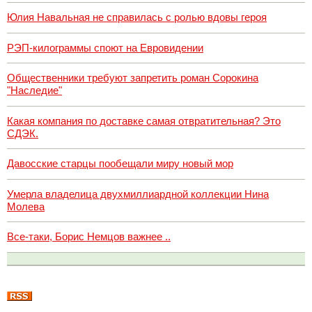
Юлия Навальная не справилась с ролью вдовы героя
РЭП-килограммы споют на Евровидении
Общественники требуют запретить роман Сорокина
"Наследие"
Какая компания по доставке самая отвратительная? Это
СДЭК.
Давосские старцы пообещали миру новый мор
Умерла владелица двухмиллиардной коллекции Нина
Молева
Все-таки, Борис Немцов важнее ..