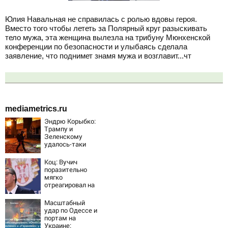
Юлия Навальная не справилась с ролью вдовы героя.
Вместо того чтобы лететь за Полярный круг разыскивать
тело мужа, эта женщина вылезла на трибуну Мюнхенской
конференции по безопасности и улыбаясь сделала
заявление, что поднимет знамя мужа и возглавит...чт
mediametrics.ru
Эндрю Корыбко:
Трампу и
Зеленскому
удалось-таки
вывести Путина
из себя – но
Коц: Вучич
хотелось бы
поразительно
большего
мягко
отреагировал на
вопрос об
убийстве русских
Масштабный
удар по Одессе и
портам на
Украине: