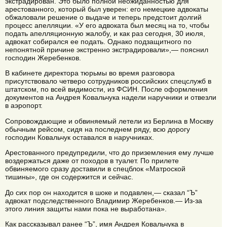
экстрадирован. Это было полной неожиданностью для
арестованного, который был уверен: его немецкие адвокаты
обжаловали решение о выдаче и теперь предстоит долгий
процесс апелляции. «У его адвоката был месяц на то, чтобы
подать апелляционную жалобу, и как раз сегодня, 30 июля,
адвокат собирался ее подать. Однако подзащитного по
непонятной причине экстренно экстрадировали»,— пояснил
господин Жеребенков.
В кабинете директора тюрьмы во время разговора
присутствовало четверо сотрудников российских спецслужб в
штатском, по всей видимости, из ФСИН. После оформления
документов на Андрея Ковальчука надели наручники и отвезли
в аэропорт.
Сопровождающие и обвиняемый летели из Берлина в Москву
обычным рейсом, сидя на последнем ряду, всю дорогу
господин Ковальчук оставался в наручниках.
Арестованного предупредили, что до приземления ему лучше
воздержаться даже от походов в туалет. По прилете
обвиняемого сразу доставили в спецблок «Матроской
тишины», где он содержится и сейчас.
До сих пор он находится в шоке и подавлен,— сказал “Ъ”
адвокат подследственного Владимир Жеребенков.— Из-за
этого линия защиты нами пока не выработана».
Как рассказывал ранее “Ъ”, имя Андрея Ковальчука в