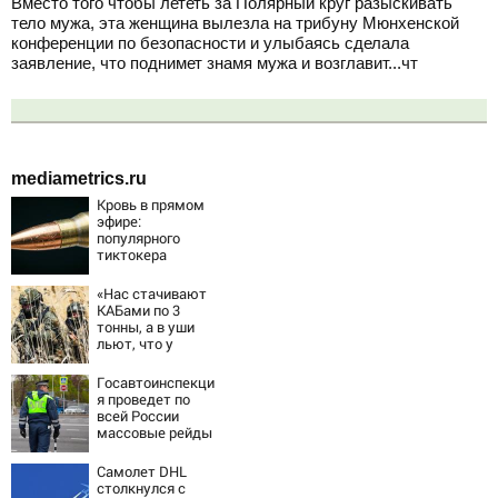
Вместо того чтобы лететь за Полярный круг разыскивать
тело мужа, эта женщина вылезла на трибуну Мюнхенской
конференции по безопасности и улыбаясь сделала
заявление, что поднимет знамя мужа и возглавит...чт
mediametrics.ru
Кровь в прямом
эфире:
популярного
тиктокера
застрелили у
ресторана
«Нас стачивают
КАБами по 3
тонны, а в уши
льют, что у
русских «нет
резервов»
Госавтоинспекци
я проведет по
всей России
массовые рейды
с 10 августа
Самолет DHL
столкнулся с