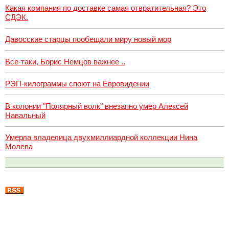
Какая компания по доставке самая отвратительная? Это
СДЭК.
Давосские старцы пообещали миру новый мор
Все-таки, Борис Немцов важнее ..
РЭП-килограммы споют на Евровидении
В колонии "Полярный волк" внезапно умер Алексей
Навальный
Умерла владелица двухмиллиардной коллекции Нина
Молева