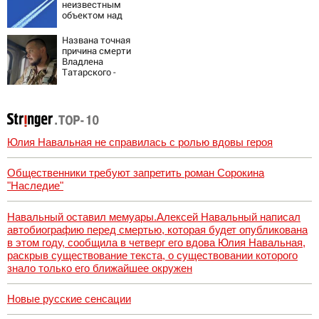
неизвестным
объектом над
Лейпцигом -
Новости на
Названа точная
Вести.ru
причина смерти
Владлена
Татарского -
Новости на
Вести.ru
Юлия Навальная не справилась с ролью вдовы героя
Общественники требуют запретить роман Сорокина
"Наследие"
Навальный оставил мемуары.Алексей Навальный написал
автобиографию перед смертью, которая будет опубликована
в этом году, сообщила в четверг его вдова Юлия Навальная,
раскрыв существование текста, о существовании которого
знало только его ближайшее окружен
Новые русские сенсации