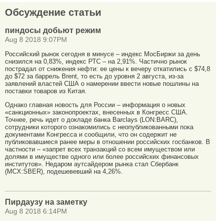
Обсуждение статьи
пиндосы добьют режим
Aug 8 2018 9:07PM
Российский рынок сегодня в минусе – индекс МосБиржи за день
снизился на 0,83%, индекс РТС – на 2,91%. Частично рынок
пострадал от снижения нефти: ее цены к вечеру откатились с $74,8
до $72 за баррель Brent, то есть до уровня 2 августа, из-за
заявлений властей США о намерении ввести новые пошлины на
поставки товаров из Китая.
Однако главная новость для России – информация о новых
«санкционных» законопроектах, внесенных в Конгресс США.
Точнее, речь идет о докладе банка Barclays (LON:BARC),
сотрудники которого ознакомились с неопубликованными пока
документами Конгресса и сообщили, что он содержит не
публиковавшиеся ранее меры в отношении российских госбанков. В
частности – «запрет всех транзакций со всем имуществом или
долями в имуществе одного или более российских финансовых
институтов». Недаром аутсайдером рынка стал Сбербанк
(MCX:SBER), подешевевший на 4,26%.
Пирдаузу на заметку
Aug 8 2018 6:14PM