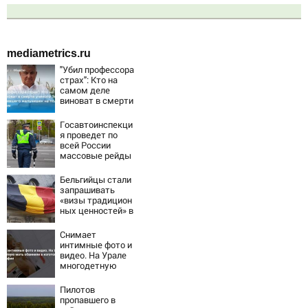
mediametrics.ru
"Убил профессора
страх": Кто на
самом деле
виноват в смерти
ученого Зезина,
остановившего
Госавтоинспекци
мальчишек на
я проведет по
поле с горохом
всей России
массовые рейды
с 10 августа
Бельгийцы стали
запрашивать
«визы традицион
ных ценностей» в
посольстве РФ
Снимает
интимные фото и
видео. На Урале
многодетную
мать обвинили в
изготовлении
Пилотов
порнографии
пропавшего в