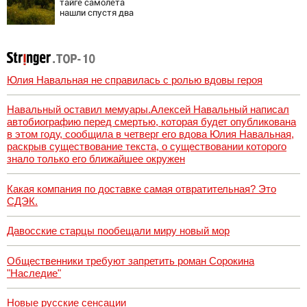
тайге самолета
нашли спустя два
дня
Юлия Навальная не справилась с ролью вдовы героя
Навальный оставил мемуары.Алексей Навальный написал
автобиографию перед смертью, которая будет опубликована
в этом году, сообщила в четверг его вдова Юлия Навальная,
раскрыв существование текста, о существовании которого
знало только его ближайшее окружен
Какая компания по доставке самая отвратительная? Это
СДЭК.
Давосские старцы пообещали миру новый мор
Общественники требуют запретить роман Сорокина
"Наследие"
Новые русские сенсации