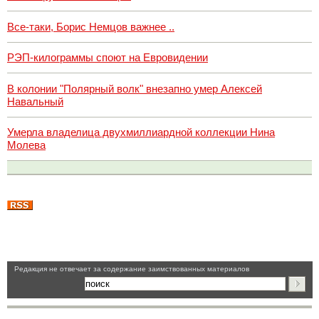
Все-таки, Борис Немцов важнее ..
РЭП-килограммы споют на Евровидении
В колонии "Полярный волк" внезапно умер Алексей
Навальный
Умерла владелица двухмиллиардной коллекции Нина
Молева
Pедакция не отвечает за содержание заимствованных материалов