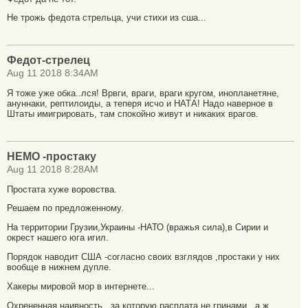
Не трожь федота стрельца, учи стихи из сша...
Федот-стрелец
Aug 11 2018 8:34AM
Я тоже уже обка..лся! Врвги, враги, враги кругом, инопланетяне,
ануннаки, рептилоиды, а теперя исчо и НАТА! Надо наверное в
Штаты имигрировать, там спокойно живут и никаких врагов.
НЕМО -простаку
Aug 11 2018 8:28AM
Простата хуже воровства.
Решаем по предложенному.
На территории Грузии,Украины -НАТО (вражья сила),в Сирии и
окрест нашего юга игил.
Порядок наводит США -согласно своих взглядов ,простаки у них
вообще в нижнем дупле.
Хакеры мировой мор в интернете...
Охрененная наивность , за которую расплата не гринами , а ж...