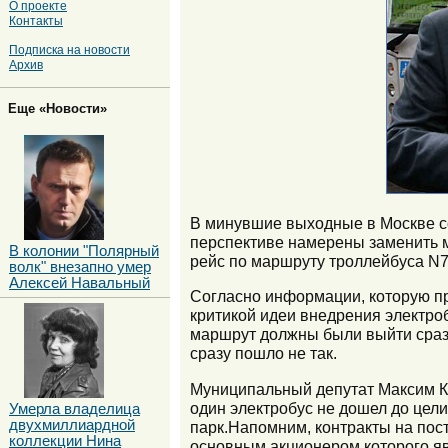
О проекте
Контакты
Подписка на новости
Архив
Еще «Новости»
В минувшие выходные в Москве со
перспективе намерены заменить м
В колонии "Полярный
рейс по маршруту троллейбуса N7
волк" внезапно умер
Алексей Навальный
Согласно информации, которую пр
критикой идеи внедрения электроб
маршрут должны были выйти сразу 
сразу пошло не так.
Муниципальный депутат Максим Ка
один электробус не дошел до цели
Умерла владелица
двухмиллиардной
парк.Напомним, контракты на пос
коллекции Нина
основным акционером которого яв