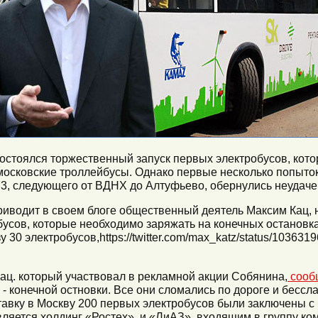
стоялся торжественный запуск первых электробусов, кото
осковские троллейбусы. Однако первые несколько попыток
3, следующего от ВДНХ до Алтуфьево, обернулись неудаче
иводит в своем блоге общественный деятель Максим Кац,
усов, которые необходимо заряжать на конечных остановках
30 электробусов,https://twitter.com/max_katz/status/10363
ц. который участвовал в рекламной акции Собянина,
сооб
 - конечной остновки. Все они сломались по дороге и бессл
тавку в Москву 200 первых электробусов были заключены 
ляется холдинг «Ростех», и «ЛиАЗ», входящим в группу ко