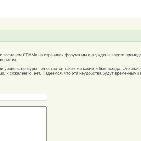
 с засильем СПАМа на страницах форума мы вынуждены ввести премоде
верит их.
вый уровень цензуры - он остается таким же каким и был всегда. Это зн
ми, к сожалению, нет. Надеемся, что эти неудобства будут временными 