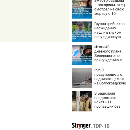
Вместо свадьбы
– похороны: отец
смотрел на свою
мертвую 16-
летнюю дочь и не
мог сдержать
Группа грибников
слезы
неожиданно
нашли в глухом
лесу одинокую
испуганную
маленькую
Итоги 40-
девочку с
дневного плана
игрушкой
Зеленского по
принуждению к
миру: как
ответила Россия,
РСЧС
полный разбор
предупредила о
провала операции
надвигающемся
Украины от
на Волгоградскую
военкора Коца
область шторме
В Башкирии
продолжают
искать 11
пропавших без
вести