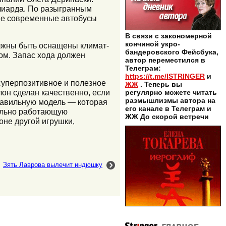
ллиарда. По разыгранным
шие современные автобусы
В связи с закономерной
кончиной укро-
олжны быть оснащены климат-
бандеровского Фейсбука,
ом. Запас хода должен
автор переместился в
Телеграм:
https://t.me/ISTRINGER
и
суперпозитивное и полезное
ЖЖ
. Теперь вы
он сделан качественно, если
регулярно можете читать
размышлизмы автора на
правильную модель — которая
его канале в Телеграм и
тельно работающую
ЖЖ До скорой встречи
оне другой игрушки,
Зять Лаврова вылечит индюшку