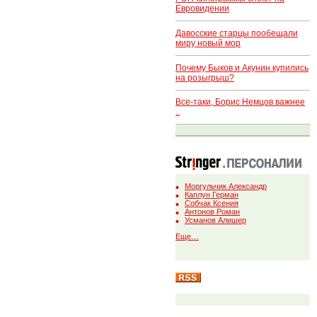
Евровидении
Давосские старцы пообещали
миру новый мор
Почему Быков и Акунин купились
на розыгрыш?
Все-таки, Борис Немцов важнее
..
Моргульчик Александр
Каплун Герман
Собчак Ксения
Антонов Роман
Усманов Алишер
Еще…