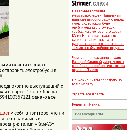
Навальный оставил
мемуары.Алексей Навальный
написал автобиографию перед
смертью, которая будет
опубликована в этом году,
сообщила в четверг его вдова
Юлия Навальная, раскрыв
существование текста, о
существовании которого знало
только его ближайшее окружен
Чемпион по созданию слухов
Валерий Соловей умер вчера в
рыми власти города в
своей панельной пятиэтажке на
 отправить электробусы в
окраине Львова
й.
Собчак из Литвы передала на
волю маляву
 неоднократно выступавший с
 и в парке, 1 сентября на
Украсть все и сесть
19694100357121 однако все
Рецепты Путина
щает
у себя в твиттере, что ни
Все материалы…
авно отправились в
с предприятиями «КамАЗ»,
мпаний Олега Дерипаски.