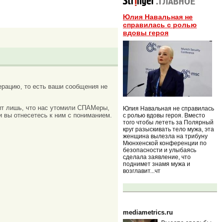
Юлия Навальная не
справилась с ролью
вдовы героя
рацию, то есть ваши сообщения не
ачит лишь, что нас утомили СПАМеры,
Юлия Навальная не справилась
и вы отнесетесь к ним с пониманием.
с ролью вдовы героя. Вместо
того чтобы лететь за Полярный
круг разыскивать тело мужа, эта
женщина вылезла на трибуну
Мюнхенской конференции по
безопасности и улыбаясь
сделала заявление, что
поднимет знамя мужа и
возглавит...чт
mediametrics.ru