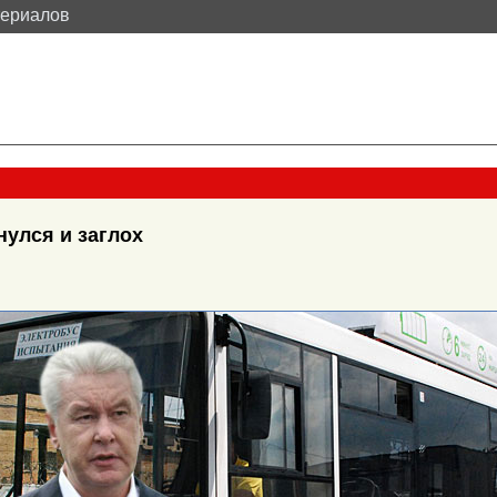
териалов
улся и заглох