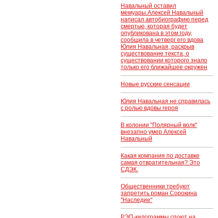
Навальный оставил
мемуары.Алексей Навальный
написал автобиографию перед
смертью, которая будет
опубликована в этом году,
сообщила в четверг его вдова
Юлия Навальная, раскрыв
существование текста, о
существовании которого знало
только его ближайшее окружен
Новые русские сенсации
Юлия Навальная не справилась
с ролью вдовы героя
В колонии "Полярный волк"
внезапно умер Алексей
Навальный
Какая компания по доставке
самая отвратительная? Это
СДЭК.
Общественники требуют
запретить роман Сорокина
"Наследие"
РЭП-килограммы споют на