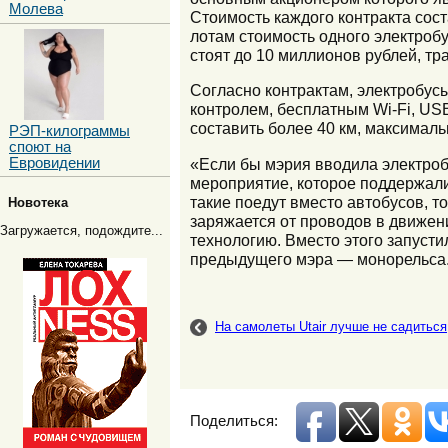
Молева
Стоимость каждого контракта сос
лотам стоимость одного электроб
стоят до 10 миллионов рублей, т
Согласно контрактам, электробус
контролем, бесплатным Wi-Fi, US
составить более 40 км, максималь
РЭП-килограммы
споют на
Евровидении
«Если бы мэрия вводила электроб
мероприятие, которое поддержали
такие поедут вместо автобусов, т
Новотека
заряжается от проводов в движен
Загружается, подождите...
технологию. Вместо этого запусти
предыдущего мэра — монорельса. 
На самолеты Utair лучше не садиться
Поделиться: