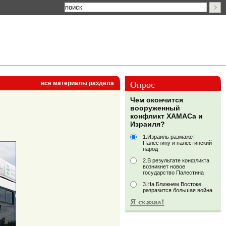
Опрос
все материалы раздела
Чем окончится
вооруженный
конфликт ХАМАСа и
Израиля?
1.Израиль размажет
Палестину и палестинский
народ
2.В результате конфликта
возникнет новое
государство Палестина
3.На Ближнем Востоке
разразится большая война