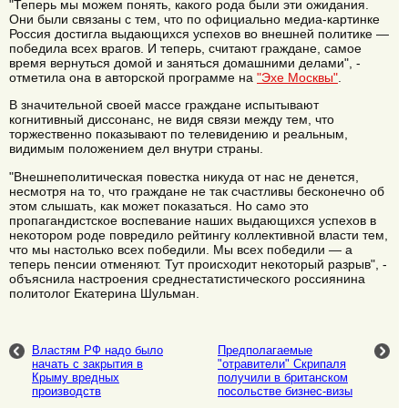
"Теперь мы можем понять, какого рода были эти ожидания.
Они были связаны с тем, что по официально медиа-картинке
Россия достигла выдающихся успехов во внешней политике —
победила всех врагов. И теперь, считают граждане, самое
время вернуться домой и заняться домашними делами", -
отметила она в авторской программе на
"Эхе Москвы"
.
В значительной своей массе граждане испытывают
когнитивный диссонанс, не видя связи между тем, что
торжественно показывают по телевидению и реальным,
видимым положением дел внутри страны.
"Внешнеполитическая повестка никуда от нас не денется,
несмотря на то, что граждане не так счастливы бесконечно об
этом слышать, как может показаться. Но само это
пропагандистское воспевание наших выдающихся успехов в
некотором роде повредило рейтингу коллективной власти тем,
что мы настолько всех победили. Мы всех победили — а
теперь пенсии отменяют. Тут происходит некоторый разрыв", -
объяснила настроения среднестатистического россиянина
политолог Екатерина Шульман.
Властям РФ надо было
Предполагаемые
начать с закрытия в
"отравители" Скрипаля
Крыму вредных
получили в британском
производств
посольстве бизнес-визы