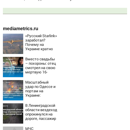
mediametrics.ru
«Русский Starlink»
заработал?
Почему на
Украине кратно
увеличилась
точность
Вместо свадьбы
попаданий по
– похороны: отец
объектам ВСУ
смотрел на свою
мертвую 16-
летнюю дочь и не
мог сдержать
Масштабный
слезы
удар по Одессе и
портам на
Украине:
Последние
новости,
В Ленинградской
подробности об
области вездеход
ударах России 9
опрокинулся на
августа 2026 года
дороге, пассажир
погиб
МЧС