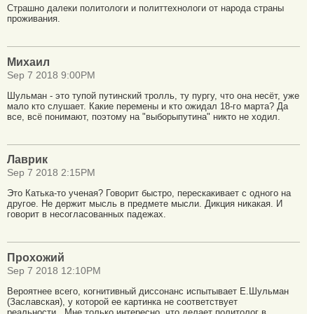
Страшно далеки политологи и политтехнологи от народа страны
проживания.
Михаил
Sep 7 2018 9:00PM
Шульман - это тупой путинский тролль, ту пургу, что она несёт, уже
мало кто слушает. Какие перемены и кто ожидал 18-го марта? Да
все, всё понимают, поэтому на "выборыпутина" никто не ходил.
Лаврик
Sep 7 2018 2:15PM
Это Катька-то ученая? Говорит быстро, перескакивает с одного на
другое. Не держит мысль в предмете мысли. Дикция никакая. И
говорит в несогласованных падежах.
Прохожий
Sep 7 2018 12:10PM
Вероятнее всего, когнитивный диссонанс испытывает Е.Шульман
(Заславская), у которой ее картинка не соответствует
реальности...Мне только интересно, что делает политолог в