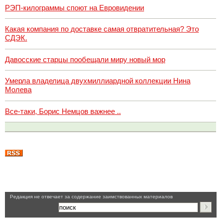
РЭП-килограммы споют на Евровидении
Какая компания по доставке самая отвратительная? Это
СДЭК.
Давосские старцы пообещали миру новый мор
Умерла владелица двухмиллиардной коллекции Нина
Молева
Все-таки, Борис Немцов важнее ..
Pедакция не отвечает за содержание заимствованных материалов