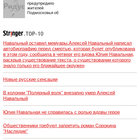
предупредило
жителей
Подмосковья об
угрозе атаки
дронов
Навальный оставил мемуары.Алексей Навальный написал
автобиографию перед смертью, которая будет опубликована
в этом году, сообщила в четверг его вдова Юлия Навальная,
раскрыв существование текста, о существовании которого
знало только его ближайшее окружен
Новые русские сенсации
В колонии "Полярный волк" внезапно умер Алексей
Навальный
Юлия Навальная не справилась с ролью вдовы героя
Общественники требуют запретить роман Сорокина
"Наследие"