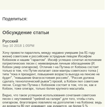
Поделиться:
Обсуждение статьи
Русский
Sep 10 2018 1:05PM
Хочу провести параллель между недавно умершим (на 81 году
жизни) советским и российским эстрадным певцом Иосифом
Кобзоном и нашим "гарантом". Иосиф успешно сочетал исполнение
патриотических песен с неимоверным личным обогащением (И.
Кобзон умер олигархом). Отличие г-на Путина от Кобзона состоит
только в том, что Путин излагает свои мантры советского толка (
типа "пока я президент, повышения возраста выхода на пенсию не
будет", "повышение благосостояния россиян", "Россия должна
сделать технологический рывок") прозой, а Кобзон пел советские
песни. Сходство Путина с Кобзоном состоит в том, что он, как и
Кобзон, тоже олигарх, только более крупного масштаба.
Видно, что такое успешное использования сочетания советских
песен с неутомимой "греблей на галере" для того, чтобы стать
олигархом, благотворно повлияло на долголетие г-на Кобзона: ведь
до возраста 80 лет доживают, как думается, не более 5 %