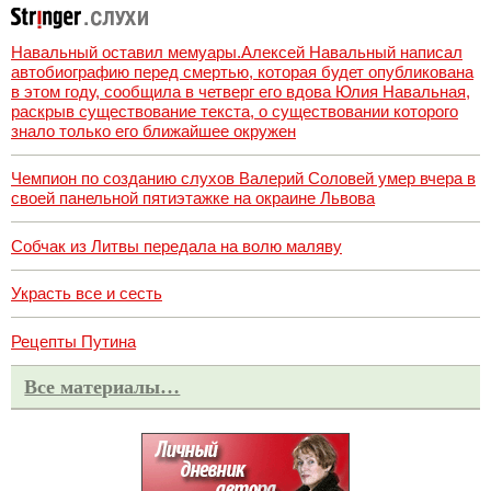
Навальный оставил мемуары.Алексей Навальный написал
автобиографию перед смертью, которая будет опубликована
в этом году, сообщила в четверг его вдова Юлия Навальная,
раскрыв существование текста, о существовании которого
знало только его ближайшее окружен
Чемпион по созданию слухов Валерий Соловей умер вчера в
своей панельной пятиэтажке на окраине Львова
Собчак из Литвы передала на волю маляву
Украсть все и сесть
Рецепты Путина
Все материалы…