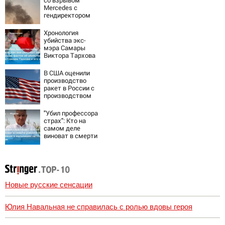
со взрывом
Mercedes с
гендиректором
«Уралдронзавода
» на Урале
Хронология
убийства экс-
мэра Самары
Виктора Тархова
и его жены: шесть
шокирующих
В США оценили
фактов, новые
производство
подробности
ракет в России с
производством
"Пэтриотов"
"Убил профессора
страх": Кто на
самом деле
виноват в смерти
ученого Зезина,
остановившего
мальчишек на
поле с горохом
Новые русские сенсации
Юлия Навальная не справилась с ролью вдовы героя