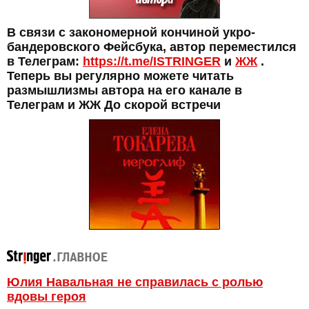
В связи с закономерной кончиной укро-
бандеровского Фейсбука, автор переместился
в Телеграм:
https://t.me/ISTRINGER
и
ЖЖ
.
Теперь вы регулярно можете читать
размышлизмы автора на его канале в
Телеграм и ЖЖ До скорой встречи
Юлия Навальная не справилась с ролью
вдовы героя