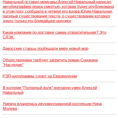
Навальный оставил мемуары.Алексей Навальный написал
автобиографию перед смертью, которая будет опубликована
в этом году, сообщила в четверг его вдова Юлия Навальная,
раскрыв существование текста, о существовании которого
знало только его ближайшее окружен
Какая компания по доставке самая отвратительная? Это
СДЭК.
Давосские старцы пообещали миру новый мор
Общественники требуют запретить роман Сорокина
"Наследие"
РЭП-килограммы споют на Евровидении
В колонии "Полярный волк" внезапно умер Алексей
Навальный
Умерла владелица двухмиллиардной коллекции Нина
Молева