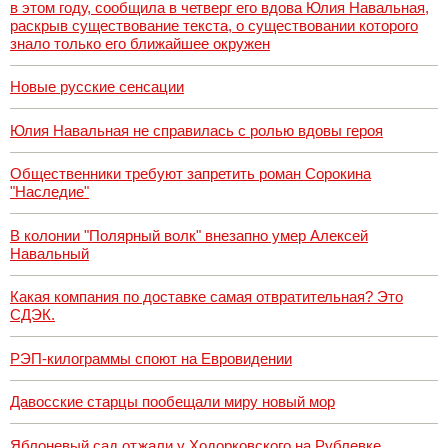
в этом году, сообщила в четверг его вдова Юлия Навальная,
раскрыв существование текста, о существовании которого
знало только его ближайшее окружен
Новые русские сенсации
Юлия Навальная не справилась с ролью вдовы героя
Общественники требуют запретить роман Сорокина
"Наследие"
В колонии "Полярный волк" внезапно умер Алексей
Навальный
Какая компания по доставке самая отвратительная? Это
СДЭК.
РЭП-килограммы споют на Евровидении
Давосские старцы пообещали миру новый мор
Яблоневый сад отжали у Ходорковского на Рублевке