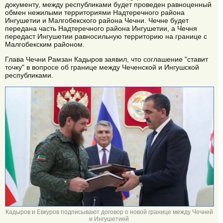
документу, между республиками будет проведен равноценный
обмен нежилыми территориями Надтеречного района
Ингушетии и Малгобекского района Чечни. Чечне будет
передана часть Надтеречного района Ингушетии, а Чечня
передаст Ингушетии равносильную территорию на границе с
Малгобекским районом.
Глава Чечни Рамзан Кадыров заявил, что соглашение "ставит
точку" в вопросе об границе между Чеченской и Ингушской
республиками.
Кадыров и Евкуров подписывают договор о новой границе между Чечней
и Ингушетией