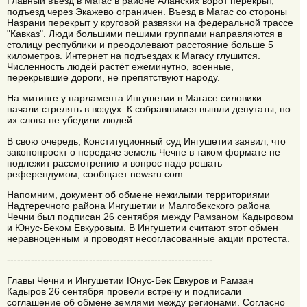
Главный въезд в Магас в районе Аланских ворот перекрыт,
подъезд через Экажево ограничен. Въезд в Магас со стороны
Назрани перекрыт у круговой развязки на федеральной трассе
"Кавказ". Люди большими пешими группами направляются в
столицу республики и преодолевают расстояние больше 5
километров. Интернет на подъездах к Магасу глушится.
Численность людей растёт ежеминутно, военные,
перекрывшие дороги, не препятствуют народу.
На митинге у парламента Ингушетии в Магасе силовики
начали стрелять в воздух. К собравшимся вышли депутаты, но
их слова не убедили людей.
В свою очередь, Конституционный суд Ингушетии заявил, что
законопроект о передаче земель Чечне в таком формате не
подлежит рассмотрению и вопрос надо решать
референдумом, сообщает newsru.com
Напомним, документ об обмене нежилыми территориями
Надтеречного района Ингушетии и Малгобекского района
Чечни был подписан 26 сентября между Рамзаном Кадыровом
и Юнус-Беком Евкуровым. В Ингушетии считают этот обмен
неравноценным и проводят несогласованные акции протеста.
------------------------------------------------------------
Главы Чечни и Ингушетии Юнус-Бек Евкуров и Рамзан
Кадыров 26 сентября провели встречу и подписали
соглашение об обмене землями между регионами. Согласно