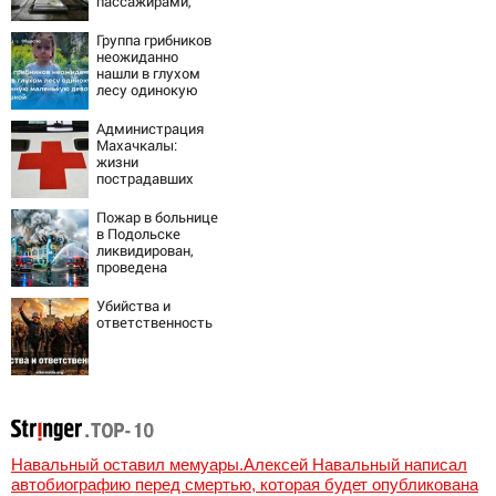
пассажирами,
пострадали
четыре человека
Группа грибников
неожиданно
нашли в глухом
лесу одинокую
испуганную
маленькую
Администрация
девочку с
Махачкалы:
игрушкой
жизни
пострадавших
при падении
лифта ничто не
Пожар в больнице
угрожает
в Подольске
ликвидирован,
проведена
эвакуация
Убийства и
ответственность
Навальный оставил мемуары.Алексей Навальный написал
автобиографию перед смертью, которая будет опубликована