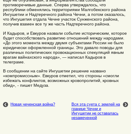
еще не опубликован, а информагентства сообщали
противоречивые данные. Сперва утверждалось, что
республики обменялись территориями Малгобекского района
Ингушетии и Надтеречного района Чечни, а потом оказалось,
что Ингушетия отдала Чечне участок Сунженского района,
получив взамен все ту же часть Надтеречного района.
И Кадыров, и Евкуров назвали событие историческим, которое
будет способствовать развитию отношений между народами.
«До этого момента между двумя субъектами России не было
юридически оформленной границы. Это давало поводы для
различных политических провокационных спекуляций явным
врагам вайнахского народа», — написал Кадыров в
телеграме.
В сообщении на сайте Ингушетии решение названо
«компромиссным». Евкуров отметил, что стороны «смогли
избежать конфликтов, возможных кровопролитий, кровных
обид», - пишет Медуза.
Новая чеченская война?
Вся эта суета с землей на
границе Чечни и
Ингушетии не оставалась
незамеченной