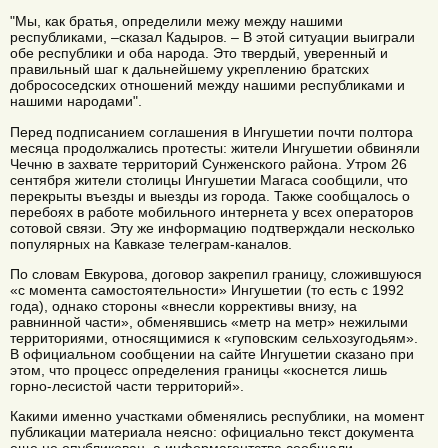
"Мы, как братья, определили межу между нашими
республиками, –сказал Кадыров. – В этой ситуации выиграли
обе республики и оба народа. Это твердый, уверенный и
правильный шаг к дальнейшему укреплению братских
добрососедских отношений между нашими республиками и
нашими народами".
Перед подписанием соглашения в Ингушетии почти полтора
месяца продолжались протесты: жители Ингушетии обвиняли
Чечню в захвате территорий Сунженского района. Утром 26
сентября жители столицы Ингушетии Магаса сообщили, что
перекрыты въезды и выезды из города. Также сообщалось о
перебоях в работе мобильного интернета у всех операторов
сотовой связи. Эту же информацию подтверждали несколько
популярных на Кавказе телеграм-каналов.
По словам Евкурова, договор закрепил границу, сложившуюся
«с момента самостоятельности» Ингушетии (то есть с 1992
года), однако стороны «внесли коррективы внизу, на
равнинной части», обменявшись «метр на метр» нежилыми
территориями, относящимися к «гуповским сельхозугодьям».
В официальном сообщении на сайте Ингушетии сказано при
этом, что процесс определения границы «коснется лишь
горно-лесистой части территорий».
Какими именно участками обменялись республики, на момент
публикации материала неясно: официально текст документа