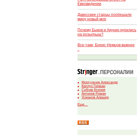
Евровидении
Давосские старцы пообещали
миру новый мор
Почему Быков и Акунин купились
на розыгрыш?
Все-таки, Борис Немцов важнее
..
Моргульчик Александр
Каплун Герман
Собчак Ксения
Антонов Роман
Усманов Алишер
Еще…