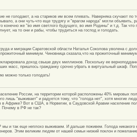
ие не голодают, а на стариков им всем плевать. Наверняка скучают по 
лывало, а они чуть-что еще трудягу и "врагом народа" могли объявить, 
о конечно же "во имя светлого будущего, во имя Родины" и т.д. Так что 
лнует, на то они и рабы, чтобы трудиться на господ и голодать.
труда и миграции Саратовской области Наталья Соколова уволена с дол
 прожиточный минимум. Чиновница сказала,что на прожиточный минимум
екларировала доход свыше двух миллионов. Поскольку ее верноподдани
ших масс, пришлось гражданку срочно убрать в виртуальный шкаф. Поп
ию можно только голодать!
население России, на территории которой расположены 40% мировых пол
го лишь "выживает" и радуется тому, что "голода нет", хотя многие люди
в в Африке? Вот в США, в Норвегии, в Саудовской Аравии население по
 Почему в РФ не так?
мы и так еще неплохо выживаем. И дальше поживем. Голода никакого не
енеров. Этим великим людям от нашей семьи низкий поклон и пожелание