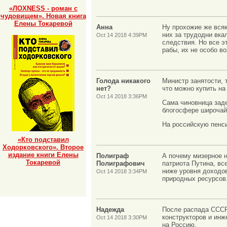
«ЛОХNESS - роман с
чудовищем». Новая книга
Елены Токаревой
Анна
Ну прохожие же всяк
них за трудодни вка
Oct 14 2018 4:39PM
следствия. Но все эт
рабы, их не особо во
Голода никакого
Министр занятости, 
нет?
что можно купить на
Oct 14 2018 3:36PM
Сама чиновница зад
блогосфере широчай
На российскую пенс
«Кто подставил
Ходорковского». Второе
издание книги Елены
Полиграф
А почему мизерное 
Токаревой
Полиграфович
патриота Путина, все
ниже уровня доходо
Oct 14 2018 3:34PM
природных ресурсов.
Надежда
После распада СССР 
конструкторов и инж
Oct 14 2018 3:30PM
на Россию.