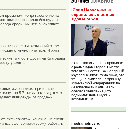
Юлия Навальная не
справилась с ролью
тем временам, когда население на
вдовы героя
расстреляв всю семью без суда и
голода среди них нет, а как живут
жности после высказываний о том,
 можно отлично питаться. И жить.
ческие глупости достигли благодаря
росту уволить.
Юлия Навальная не справилась
с ролью вдовы героя. Вместо
того чтобы лететь за Полярный
круг разыскивать тело мужа, эта
женщина вылезла на трибуну
Мюнхенской конференции по
безопасности и улыбаясь
езных ископаемых, при власти
сделала заявление, что
 живут на 5-7 тысяч в месяц, а это
поднимет знамя мужа и
лучает дивиденды от продажи
возглавит...чт
т, есть саботаж, конечно, не среди
mediametrics.ru
 и дальше, вопреки всему работать