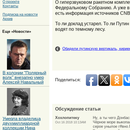
О гиперзвуковом ракетном компле
О проекте
Контакты
Федеральному Собранию. А уже в
есть информация источников CNB
Подписка на новости
Архив
То ли доклад устарел. То ли Пути
водят по темному лесу.
Еще «Новости»
Обидели путинскую вертикаль, кирие
В колонии "Полярный
волк" внезапно умер
Поделиться:
Алексей Навальный
Обсуждение статьи
Хохлопитеку
Ну, а ты чего Донба
Умерла владелица
Чёрное море выкопал
Oct 16 2018 10:13AM
двухмиллиардной
серое унылое г#вно.
коллекции Нина