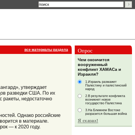
Опрос
все материалы раздела
Чем окончится
вооруженный
конфликт ХАМАСа и
Израиля?
1.Израиль размажет
Палестину и палестинский
вангард», утверждает
народ
дов разведки США. По их
2.В результате конфликта
ус ракеты, недостаточно
возникнет новое
государство Палестина
3.На Ближнем Востоке
разразится большая война
ностей. Однако российские
оворится в материале.
ок — к 2020 году.