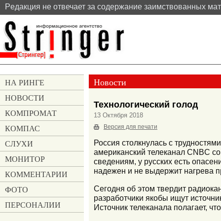
Pедакция не отвечает за содержание заимствованных ма
Новости
НА РИНГЕ
НОВОСТИ
Технологический голод
КОМПРОМАТ
13 Октября 2018
КОМПАС
Версия для печати
СЛУХИ
Россия столкнулась с трудностями
американский телеканал CNBC со 
МОНИТОР
сведениям, у русских есть опасен
надежен и не выдержит нагрева п
КОММЕНТАРИИ
Сегодня об этом твердит радиока
ФОТО
разработчики якобы ищут источник
ПЕРСОНАЛИИ
Источник телеканала полагает, чт