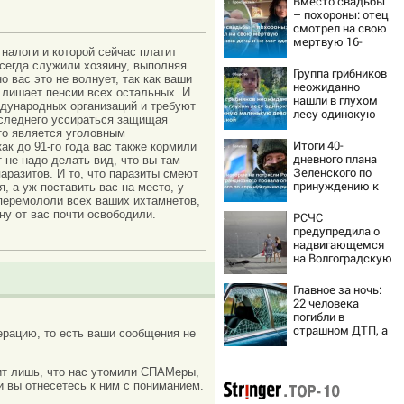
Вместо свадьбы
– похороны: отец
смотрел на свою
мертвую 16-
налоги и которой сейчас платит
летнюю дочь и не
всегда служили хозяину, выполняя
мог сдержать
Группа грибников
о вас это не волнует, так как ваши
слезы
неожиданно
о лишает пенсии всех остальных. И
нашли в глухом
ждународных организаций и требуют
лесу одинокую
последнего уссираться защищая
испуганную
что является уголовным
маленькую
Итоги 40-
ак до 91-го года вас также кормили
девочку с
дневного плана
т не надо делать вид, что вы там
игрушкой
Зеленского по
паразитов. И то, что паразиты смеют
принуждению к
, а уж поставить вас на место, у
миру: как
 перемололи всех ваших ихтамнетов,
ответила Россия,
ну от вас почти освободили.
РСЧС
полный разбор
предупредила о
провала операции
надвигающемся
Украины от
на Волгоградскую
военкора Коца
область шторме
Главное за ночь:
22 человека
погибли в
страшном ДТП, а
рацию, то есть ваши сообщения не
россияне
жалуются на
отдых в Турции
ачит лишь, что нас утомили СПАМеры,
и вы отнесетесь к ним с пониманием.