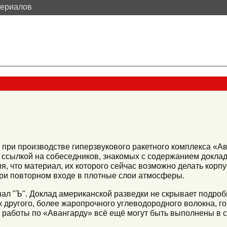
териалов
 при производстве гиперзвукового ракетного комплекса «А
ссылкой на собеседников, знакомых с содержанием докла
ия, что материал, их которого сейчас возможно делать корп
ри повторном входе в плотные слои атмосферы.
нал "Ъ". Доклад американской разведки не скрывает подроб
 другого, более жаропрочного углеводородного волокна, г
о работы по «Авангарду» всё ещё могут быть выполнены в ср