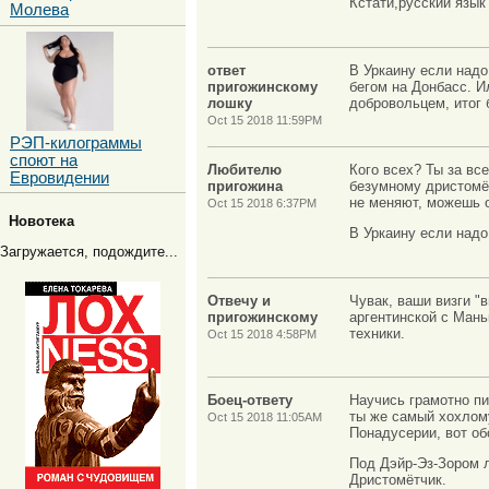
Кстати,русский язык
Молева
ответ
В Уркаину если надо
пригожинскому
бегом на Донбасс. И
лошку
добровольцем, итог 
Oct 15 2018 11:59PM
РЭП-килограммы
споют на
Любителю
Кого всех? Ты за вс
Евровидении
пригожина
безумному дристомёт
не меняют, можешь 
Oct 15 2018 6:37PM
Новотека
В Уркаину если надо
Загружается, подождите...
Отвечу и
Чувак, ваши визги "
пригожинскому
аргентинской с Мань
техники.
Oct 15 2018 4:58PM
Боец-ответу
Научись грамотно пи
ты же самый хохлом
Oct 15 2018 11:05AM
Понадусерии, вот об
Под Дэйр-Эз-Зором л
Дристомётчик.