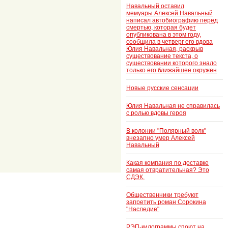
Навальный оставил
мемуары.Алексей Навальный
написал автобиографию перед
смертью, которая будет
опубликована в этом году,
сообщила в четверг его вдова
Юлия Навальная, раскрыв
существование текста, о
существовании которого знало
только его ближайшее окружен
Новые русские сенсации
Юлия Навальная не справилась
с ролью вдовы героя
В колонии "Полярный волк"
внезапно умер Алексей
Навальный
Какая компания по доставке
самая отвратительная? Это
СДЭК.
Общественники требуют
запретить роман Сорокина
"Наследие"
РЭП-килограммы споют на