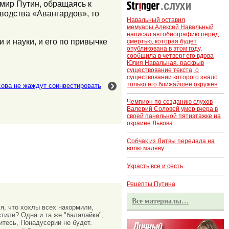
мир Путин, обращаясь к
водства «Авангардов», то
Навальный оставил
мемуары.Алексей Навальный
написал автобиографию перед
 и науки, и его по привычке
смертью, которая будет
опубликована в этом году,
сообщила в четверг его вдова
Юлия Навальная, раскрыв
существование текста, о
существовании которого знало
только его ближайшее окружен
ова не жаждут соинвестировать
Чемпион по созданию слухов
Валерий Соловей умер вчера в
своей панельной пятиэтажке на
окраине Львова
Собчак из Литвы передала на
волю маляву
Украсть все и сесть
Рецепты Путина
Все материалы…
я, что хохлы всех накормили,
тили? Одна и та же "балалайка",
итесь, Понадусерии не будет.