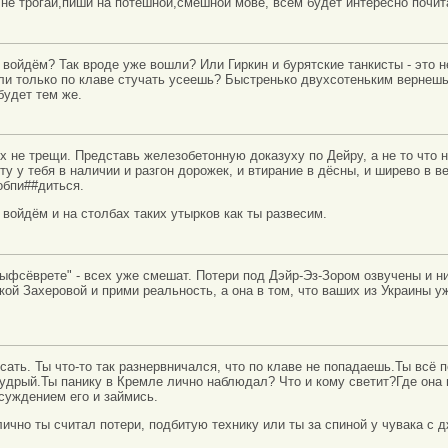
 не трогай,пиши на потешной,смешной мове, всем будет интересно почита
 войдём? Так вроде уже вошли? Или Гиркин и бурятские танкисты - это н
ли только по клаве стучать усеешь? Быстренько двухсотеньким вернеш
будет тем же.
ех не трещи. Представь железобетонную доказуху по Дейру, а не то что 
у у тебя в наличии и разгон дорожек, и втирание в дёсны, и ширево в в
обпи##диться.
 войдём и на столбах таких утырков как ты развесим.
выфсёврете" - всех уже смешат. Потери под Дэйр-Эз-Зором озвучены и ни
кой Захеровой и прими реальность, а она в том, что ваших из Украины у
сать. Ты что-то так разнервничался, что по клаве не попадаешь.Ты всё 
удрый.Ты панику в Кремле лично наблюдал? Что и кому светит?Где она 
суждением его и займись.
ично ты считал потери, подбитую технику или ты за спиной у чувака с 