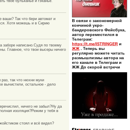
ть твоё бульканье и гэканье.
е ваши? Так что бери автомат и
В связи с закономерной
ься. Хотя можешь и в Сирию
кончиной укро-
бандеровского Фейсбука,
автор переместился в
Телеграм:
https://t.me/ISTRINGER
и
на заборе написано.Судя по твоему
ЖЖ
. Теперь вы
ены. Главное, что твои высеры ничего
регулярно можете читать
размышлизмы автора на
его канале в Телеграм и
ЖЖ До скорой встречи
 раз, так что нюхни муки
же вычистили, остальное - дело
перечислил, ничего не забыл?Ну да
полная изоляция?Режим у тебя в
джойстиком стоял и всё видел?