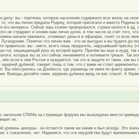
о делу: вы - портянка, которую население содержало всю жизнь на свои 
 то, что вы лично предали Родину, которой присягали и вместо Родины 
я его интересы. Сейчас ваш хозяин проворовался, страна катится в ад, н
ого не страдают и хозяин вам лично долю, в том числе за счёт того, чт
озяина начали зажимать, отнимают деньги в офшорах, гонят со всех ме
а Лугандонию. Понятно что лично вам - это не выгодно и вы будете до 
те правильно: вы - никто, всего лишь предатель, нарушивший присягу (
е-то), защищающий руку из которой едите. Причём вы еще и иуда, так к
налоги, которых вы за это сейчас ненавимите и поливаете грязью. Так во
 ибо если в чём Россия и нуждается, так это в защите от таких, как вы 
 ядерной дубиной, говорит лишь о том, что с вами не стоит церемониться
ит. Вы обоссрались на Донбассе, где украинцы не имея по факту армии,
ии. Выводы делайте сами, ядерная дубинка вряд ли вас спасет. А Украи
 с засильем СПАМа на страницах форума мы вынуждены ввести премоде
верит их.
вый уровень цензуры - он остается таким же каким и был всегда. Это зн
ми, к сожалению, нет. Надеемся, что эти неудобства будут временными 