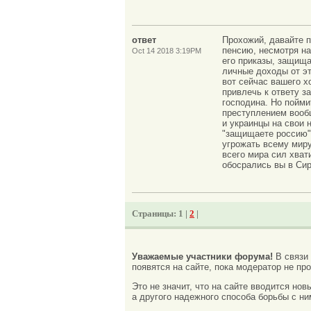
ответ
Прохожий, давайте п
пенсию, несмотря на
Oct 14 2018 3:19PM
его приказы, защища
личные доходы от эт
вот сейчас вашего х
привлечь к ответу з
господина. Но пойми
преступлением вообщ
и украинцы на свои 
"защищаете россию",
угрожать всему миру
всего мира сил хват
обосрались вы в Сир
Страницы:
1 |
2
|
Уважаемые участники форума!
В связи
появятся на сайте, пока модератор не про
Это не значит, что на сайте вводится но
а другого надежного способа борьбы с ни