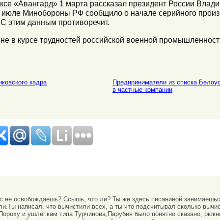
ксе «Авангард» 1 марта рассказал президент России Влади
 июле Минобороны РФ сообщило о начале серийного произ
C этим данным противоречит.
н не в курсе трудностей российской военной промышленности
нковского кадра
Предприниматели из списка Белоус
в частные компании
сс не освобождаешь? Ссышь, что ли? Ты же здесь писаниной занимаешьс
и.Ты написал, что вычистили всех, а ты что подсчитывал сколько вычис
Пороху и ушлёпкам типа Турчинова,Парубия было понятно сказано, рюкн