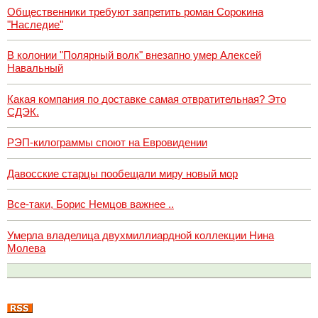
Общественники требуют запретить роман Сорокина
"Наследие"
В колонии "Полярный волк" внезапно умер Алексей
Навальный
Какая компания по доставке самая отвратительная? Это
СДЭК.
РЭП-килограммы споют на Евровидении
Давосские старцы пообещали миру новый мор
Все-таки, Борис Немцов важнее ..
Умерла владелица двухмиллиардной коллекции Нина
Молева