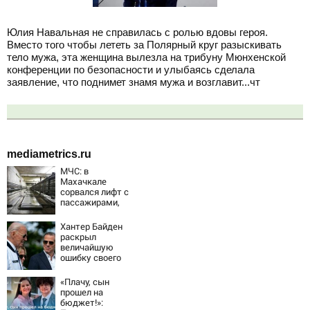
Юлия Навальная не справилась с ролью вдовы героя.
Вместо того чтобы лететь за Полярный круг разыскивать
тело мужа, эта женщина вылезла на трибуну Мюнхенской
конференции по безопасности и улыбаясь сделала
заявление, что поднимет знамя мужа и возглавит...чт
mediametrics.ru
МЧС: в
Махачкале
сорвался лифт с
пассажирами,
пострадали
четыре человека
Хантер Байден
раскрыл
величайшую
ошибку своего
отца:
бездействие
«Плачу, сын
против Трампа
прошел на
бюджет!»: