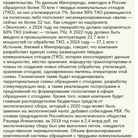
правительство. По данным Минприроды, ежегодно в России
образуется более 70 млн т твердых коммунальных отходов
(ТКО), из них утилизируется 7%. Более 90% ТКО размещается
на полигонах либо пополняет несанкционированные свалки —
сейчас их более 22 тыс. Как следует из нацпроекта
«Экология», к 2024 году на переработку должно направляться
60% ТКО (сейчас — только 7%). К 2022 году должно быть
введено в промышленную эксплуатацию 21,7 млн т
мощностей по обработке ТКО, к 2024 году — 37,1 млн т. ​
Источник, близкий к Минприроды, говорит, что компания
разработает единую схему размещения твердых
коммунальных отходов (ТКО), которая консолидирует данные
о мощностях, местах хранения, маршрутах транспортировки и
планы по созданию новых объектов (обработка, утилизация,
хранение отходов), одновременно являясь оператором этой
схемы. Госкомпания также будет координировать
территориальные схемы обращения с отходами, разработку
стимулирующих мер, а также реализацию госпрограмм и
предложений по формированию госполитики в сфере
обращения с отходами. Кроме того, новая компания будет
главным распорядителем бюджетных средств от
экологического сбора, который с 2020 года может быть
заменен на экологический налог, добавил собеседник РБК. По
словам председателя Российского экологического общества
Рашида ​Исмаилова, за 2018 год план в 2,4 млрд руб. по
экологическому сбору был уже выполнен летом, ожидается
существенное перевыполнение. Объем финансирования
комплексной системы обращения с твердыми коммунальными