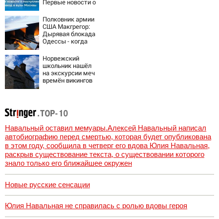
Первые новости о
поступлении
детей звезд в
Полковник армии
вузы Москвы
США Макгрегор:
Дырявая блокада
Одессы - когда
же в
командовании
Норвежский
ВМФ России за
школьник нашёл
это полетят
на экскурсии меч
головы?
времён викингов
Навальный оставил мемуары.Алексей Навальный написал
автобиографию перед смертью, которая будет опубликована
в этом году, сообщила в четверг его вдова Юлия Навальная,
раскрыв существование текста, о существовании которого
знало только его ближайшее окружен
Новые русские сенсации
Юлия Навальная не справилась с ролью вдовы героя