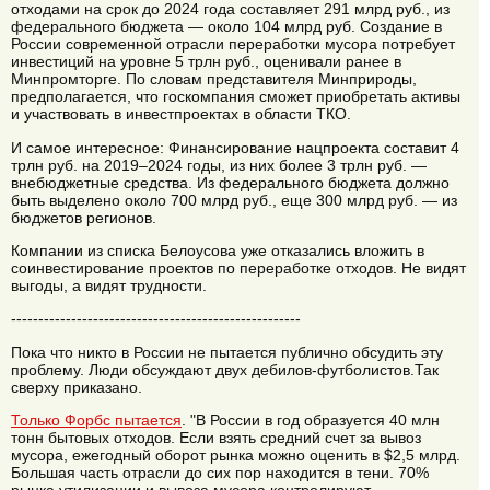
отходами на срок до 2024 года составляет 291 млрд руб., из
федерального бюджета — около 104 млрд руб. Создание в
России современной отрасли переработки мусора потребует
инвестиций на уровне 5 трлн руб., оценивали ранее в
Минпромторге. По словам представителя Минприроды,
предполагается, что госкомпания сможет приобретать активы
и участвовать в инвестпроектах в области ТКО.
И самое интересное: Финансирование нацпроекта составит 4
трлн руб. на 2019–2024 годы, из них более 3 трлн руб. —
внебюджетные средства. Из федерального бюджета должно
быть выделено около 700 млрд руб., еще 300 млрд руб. — из
бюджетов регионов.
Компании из списка Белоусова уже отказались вложить в
соинвестирование проектов по переработке отходов. Не видят
выгоды, а видят трудности.
-----------------------------------------------------
Пока что никто в России не пытается публично обсудить эту
проблему. Люди обсуждают двух дебилов-футболистов.Так
сверху приказано.
Только Форбс пытается
. "В России в год образуется 40 млн
тонн бытовых отходов. Если взять средний счет за вывоз
мусора, ежегодный оборот рынка можно оценить в $2,5 млрд.
Большая часть отрасли до сих пор находится в тени. 70%