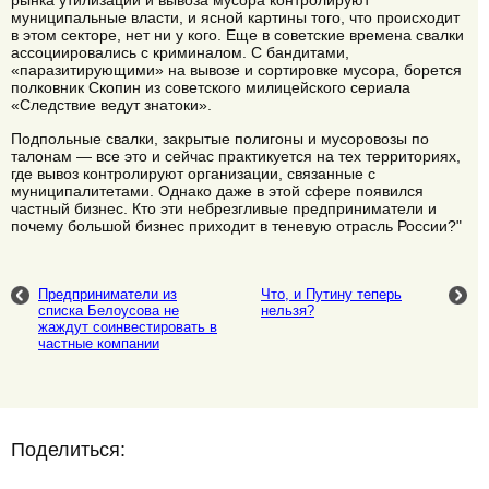
рынка утилизации и вывоза мусора контролируют
муниципальные власти, и ясной картины того, что происходит
в этом секторе, нет ни у кого. Еще в советские времена свалки
ассоциировались с криминалом. С бандитами,
«паразитирующими» на вывозе и сортировке мусора, борется
полковник Скопин из советского милицейского сериала
«Следствие ведут знатоки».
Подпольные свалки, закрытые полигоны и мусоровозы по
талонам — все это и сейчас практикуется на тех территориях,
где вывоз контролируют организации, связанные с
муниципалитетами. Однако даже в этой сфере появился
частный бизнес. Кто эти небрезгливые предприниматели и
почему большой бизнес приходит в теневую отрасль России?"
Предприниматели из
Что, и Путину теперь
списка Белоусова не
нельзя?
жаждут соинвестировать в
частные компании
Поделиться: