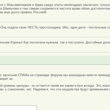
ься с Максимилианом и браки среди элиты необходимо заключать тольк
а Шамалова и тем самым сохраняется чистота крови обоих достопочтен
ым еще долго править Россией!
! Она отдала свою ЧЕСТЬ простолюдину. Ибо, одно дело - постельные уте
льнее Короны! Как посчитали нужным, так и поступили. Достойные доч
 с засильем СПАМа на страницах форума мы вынуждены ввести премоде
верит их.
вый уровень цензуры - он остается таким же каким и был всегда. Это зн
ми, к сожалению, нет. Надеемся, что эти неудобства будут временными 