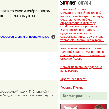
Навальный оставил
брака со своим избранником.
мемуары.Алексей Навальный
оже вышла замуж за
написал автобиографию перед
смертью, которая будет
опубликована в этом году,
сообщила в четверг его вдова
Юлия Навальная, раскрыв
существование текста, о
соберется форум оппозиционеров
существовании которого знало
только его ближайшее окружен
Чемпион по созданию слухов
Валерий Соловей умер вчера в
своей панельной пятиэтажке на
окраине Львова
Собчак из Литвы передала на
волю маляву
Украсть все и сесть
Рецепты Путина
хромосомой", как у Т. Ельциной и
в *опу, в смысле в Британию, пусть
Все материалы…