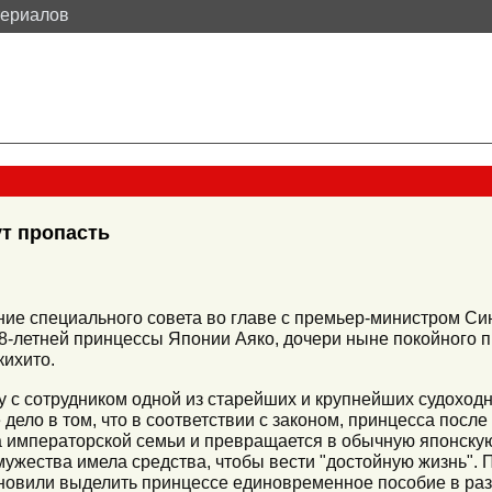
териалов
ут пропасть
ние специального совета во главе с премьер-министром Син
8-летней принцессы Японии Аяко, дочери ныне покойного 
кихито.
у с сотрудником одной из старейших и крупнейших судохо
 дело в том, что в соответствии с законом, принцесса посл
а императорской семьи и превращается в обычную японскую
амужества имела средства, чтобы вести "достойную жизнь".
ановили выделить принцессе единовременное пособие в ра