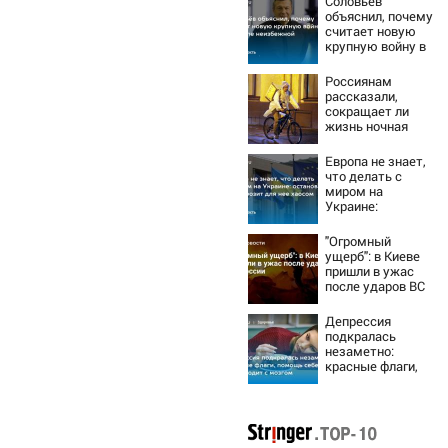
Соловьёв
объяснил, почему
считает новую
крупную войну в
Европе
неизбежной
Россиянам
рассказали,
сокращает ли
жизнь ночная
работа
Европа не знает,
что делать с
миром на
Украине:
остановка боев
грозит для нее
"Огромный
хаосом
ущерб": в Киеве
пришли в ужас
после ударов ВС
России
Депрессия
подкралась
незаметно:
красные флаги,
помощь себе и
что происходит с
мозгом