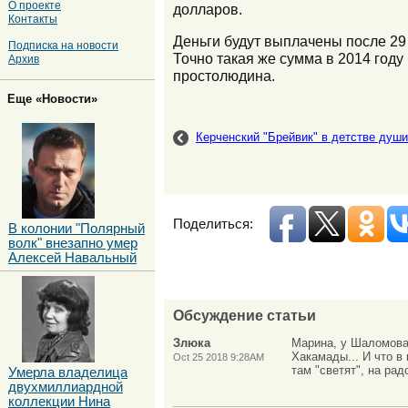
О проекте
долларов.
Контакты
Деньги будут выплачены после 29 
Подписка на новости
Точно такая же сумма в 2014 год
Архив
простолюдина.
Еще «Новости»
Керченский "Брейвик" в детстве души
Поделиться:
В колонии "Полярный
волк" внезапно умер
Алексей Навальный
Обсуждение статьи
Злюка
Марина, у Шаломова 
Хакамады... И что в
Oct 25 2018 9:28AM
там "светят", на рад
Умерла владелица
двухмиллиардной
коллекции Нина