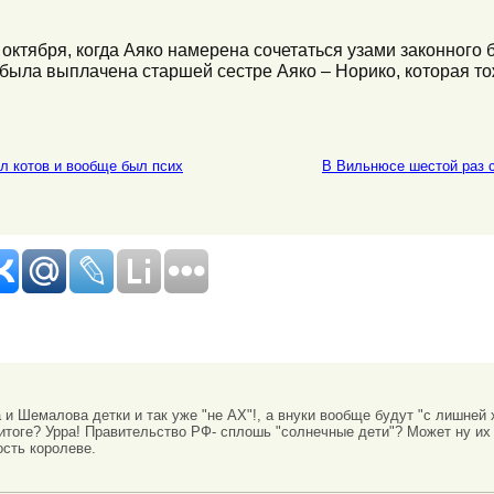
октября, когда Аяко намерена сочетаться узами законного 
у была выплачена старшей сестре Аяко – Норико, которая т
л котов и вообще был псих
В Вильнюсе шестой раз 
и Шемалова детки и так уже "не АХ"!, а внуки вообще будут "с лишней 
 итоге? Урра! Правительство РФ- сплошь "солнечные дети"? Может ну их 
ость королеве.