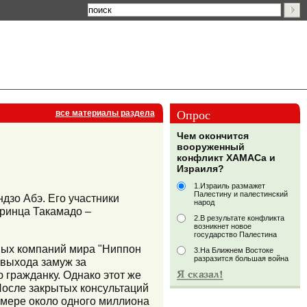
Опрос
все материалы раздела
Чем окончится
вооруженный
конфликт ХАМАСа и
Израиля?
1.Израиль размажет
Палестину и палестинский
дзо Абэ. Его участники
народ
принца Такамадо –
2.В результате конфликта
возникнет новое
государство Палестина
дных компаний мира "Ниппон
3.На Ближнем Востоке
разразится большая война
е выхода замуж за
 гражданку. Однако этот же
 После закрытых консультаций
змере около одного миллиона