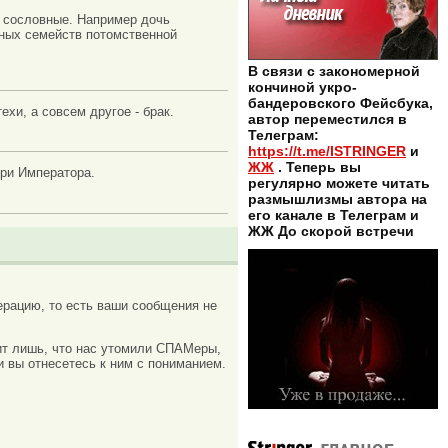
о сословные. Например дочь
ных семейств потомственной
В связи с закономерной
кончиной укро-
бандеровского Фейсбука,
хи, а совсем другое - брак.
автор переместился в
Телеграм:
https://t.me/ISTRINGER
и
ЖЖ
. Теперь вы
ери Императора.
регулярно можете читать
размышлизмы автора на
его канале в Телеграм и
ЖЖ До скорой встречи
рацию, то есть ваши сообщения не
ачит лишь, что нас утомили СПАМеры,
и вы отнесетесь к ним с пониманием.