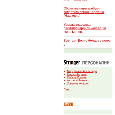
Общественники требуют
запретить роман Сорокина
"Наследие"
Умерла владелица
двухмиллиардной коллекции
Нина Молева
Все-таки, Борис Немцов важнее
..
Моргульчик Александр
Каплун Герман
Собчак Ксения
Антонов Роман
Усманов Алишер
Еще…