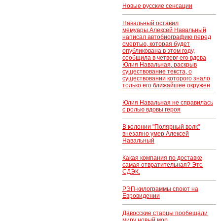
Новые русские сенсации
Навальный оставил
мемуары.Алексей Навальный
написал автобиографию перед
смертью, которая будет
опубликована в этом году,
сообщила в четверг его вдова
Юлия Навальная, раскрыв
существование текста, о
существовании которого знало
только его ближайшее окружен
Юлия Навальная не справилась
с ролью вдовы героя
В колонии "Полярный волк"
внезапно умер Алексей
Навальный
Какая компания по доставке
самая отвратительная? Это
СДЭК.
РЭП-килограммы споют на
Евровидении
Давосские старцы пообещали
миру новый мор