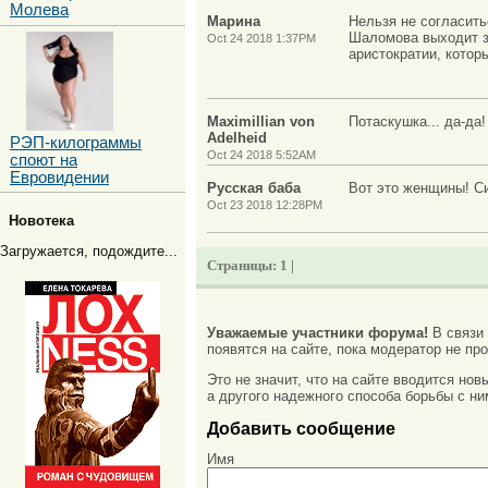
Молева
Марина
Нельзя не согласит
Шаломова выходит з
Oct 24 2018 1:37PM
аристократии, котор
Maximillian von
Потаскушка... да-да
Adelheid
РЭП-килограммы
Oct 24 2018 5:52AM
споют на
Евровидении
Русская баба
Вот это женщины! Си
Oct 23 2018 12:28PM
Новотека
Загружается, подождите...
Страницы:
1 |
Уважаемые участники форума!
В связи
появятся на сайте, пока модератор не про
Это не значит, что на сайте вводится но
а другого надежного способа борьбы с ни
Добавить сообщение
Имя