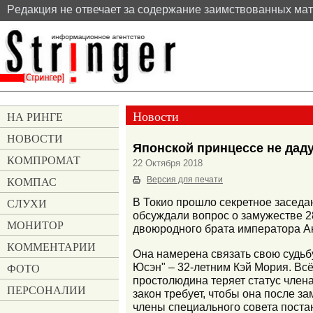
Pедакция не отвечает за содержание заимствованных ма
Новости
НА РИНГЕ
НОВОСТИ
Японской принцессе не дад
КОМПРОМАТ
22 Октября 2018
КОМПАС
Версия для печати
СЛУХИ
В Токио прошло секретное заседа
обсуждали вопрос о замужестве 2
МОНИТОР
двоюродного брата императора А
КОММЕНТАРИИ
Она намерена связать свою судьб
Юсэн" – 32-летним Кэй Мория. Всё
ФОТО
простолюдина теряет статус член
ПЕРСОНАЛИИ
закон требует, чтобы она после з
члены специального совета пост