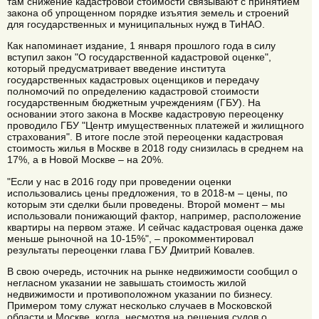
там снижение кадастровой стоимости связывают с принятием
закона об упрощенном порядке изъятия земель и строений
для государственных и муниципальных нужд в ТиНАО.
Как напоминает издание, 1 января прошлого года в силу
вступил закон "О государственной кадастровой оценке",
который предусматривает введение института
государственных кадастровых оценщиков и передачу
полномочий по определению кадастровой стоимости
государственным бюджетным учреждениям (ГБУ). На
основании этого закона в Москве кадастровую переоценку
проводило ГБУ "Центр имущественных платежей и жилищного
страхования". В итоге после этой переоценки кадастровая
стоимость жилья в Москве в 2018 году снизилась в среднем на
17%, а в Новой Москве – на 20%.
"Если у нас в 2016 году при проведении оценки
использовались цены предложения, то в 2018-м – цены, по
которым эти сделки были проведены. Второй момент – мы
использовали понижающий фактор, например, расположение
квартиры на первом этаже. И сейчас кадастровая оценка даже
меньше рыночной на 10-15%", – прокомментировал
результаты переоценки глава ГБУ Дмитрий Ковалев.
В свою очередь, источник на рынке недвижимости сообщил о
негласном указании не завышать стоимость жилой
недвижимости и противоположном указании по бизнесу.
Примером тому служат несколько случаев в Московской
области и Москве, когда, несмотря на решения судов о