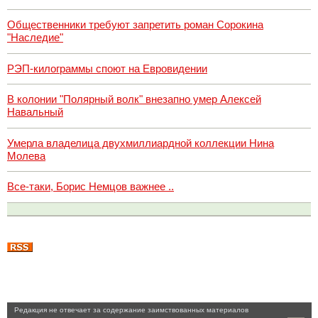
Общественники требуют запретить роман Сорокина
"Наследие"
РЭП-килограммы споют на Евровидении
В колонии "Полярный волк" внезапно умер Алексей
Навальный
Умерла владелица двухмиллиардной коллекции Нина
Молева
Все-таки, Борис Немцов важнее ..
Pедакция не отвечает за содержание заимствованных материалов