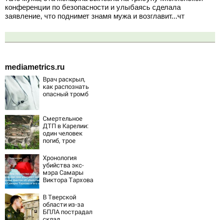
конференции по безопасности и улыбаясь сделала
заявление, что поднимет знамя мужа и возглавит...чт
mediametrics.ru
Врач раскрыл,
как распознать
опасный тромб
Смертельное
ДТП в Карелии:
один человек
погиб, трое
пострадали
(ФОТО)
Хронология
убийства экс-
мэра Самары
Виктора Тархова
и его жены: шесть
шокирующих
В Тверской
фактов, новые
области из-за
подробности
БПЛА пострадал
склад