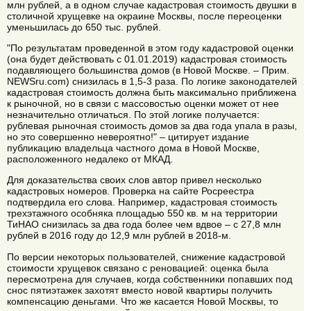
млн рублей, а в одном случае кадастровая стоимость двушки в
столичной хрущевке на окраине Москвы, после переоценки
уменьшилась до 650 тыс. рублей.
"По результатам проведенной в этом году кадастровой оценки
(она будет действовать с 01.01.2019) кадастровая стоимость
подавляющего большинства домов (в Новой Москве. – Прим.
NEWSru.com) снизилась в 1,5-3 раза. По логике законодателей
кадастровая стоимость должна быть максимально приближена
к рыночной, но в связи с массовостью оценки может от нее
незначительно отличаться. По этой логике получается:
рублевая рыночная стоимость домов за два года упала в разы,
но это совершенно невероятно!" – цитирует издание
публикацию владельца частного дома в Новой Москве,
расположенного недалеко от МКАД.
Для доказательства своих слов автор привел несколько
кадастровых номеров. Проверка на сайте Росреестра
подтвердила его слова. Например, кадастровая стоимость
трехэтажного особняка площадью 550 кв. м на территории
ТиНАО снизилась за два года более чем вдвое – с 27,8 млн
рублей в 2016 году до 12,9 млн рублей в 2018-м.
По версии некоторых пользователей, снижение кадастровой
стоимости хрущевок связано с реновацией: оценка была
пересмотрена для случаев, когда собственники попавших под
снос пятиэтажек захотят вместо новой квартиры получить
компенсацию деньгами. Что же касается Новой Москвы, то