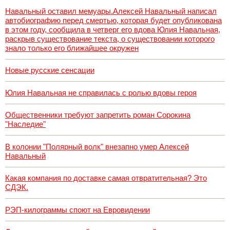
Навальный оставил мемуары.Алексей Навальный написал
автобиографию перед смертью, которая будет опубликована
в этом году, сообщила в четверг его вдова Юлия Навальная,
раскрыв существование текста, о существовании которого
знало только его ближайшее окружен
Новые русские сенсации
Юлия Навальная не справилась с ролью вдовы героя
Общественники требуют запретить роман Сорокина
"Наследие"
В колонии "Полярный волк" внезапно умер Алексей
Навальный
Какая компания по доставке самая отвратительная? Это
СДЭК.
РЭП-килограммы споют на Евровидении