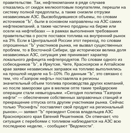
правительстве. Так, нефтекомпании в ряде случаев
отказались от скидок мелкооптовым покупателям, перешли на
систему полной предоплаты, а также снизили отгрузки
независимым АЗС. Высвободившиеся объемы, по словам
источников “Ъ”, были в основном направлены на АЗС самих
нефтекомпаний, а также частично проданы на бирже или
осели на нефтебазах — в рамках выполнения требования
правительства о росте поставок топлива на внутренний рынок
на 3%. Если в Центральной России этот переход, по словам
опрошенных “Ъ” участников рынка, не вызвал существенных
проблем, то в Восточной Сибири, где исторически велика доля
независимых АЗС, ситуация уже принимает характер
локального дефицита нефтепродуктов. По словам одного из
собеседников “Ъ”, в Иркутске, Чите, Красноярске и Алтайском
крае заявки независимых заправок на топливо выполнялись
на прошлой неделе на 5–10%. По данным “Ъ”, это связано с
тем, что «Газпром нефть» поставляла в регионы
значительный объем топлива производства других компаний,
но после заморозки цен в мелком опте такие трейдерские
операции стали невыгодными. «Сегодня политика "Газпром
нефти" — обеспечение собственных заправочных станций и
прекращение отпуска опта другим участникам рынка. Сейчас
только "Роснефть" поставляет свой продукт на региональный
рынок»,— заявил “Ъ” президент Союза владельцев АЗС
Красноярского края Евгений Решетников. Он отмечает, что
ситуация с перебоями с топливом наблюдается на АЗС всю
последнюю неделю, - сообщают "Ведомости".