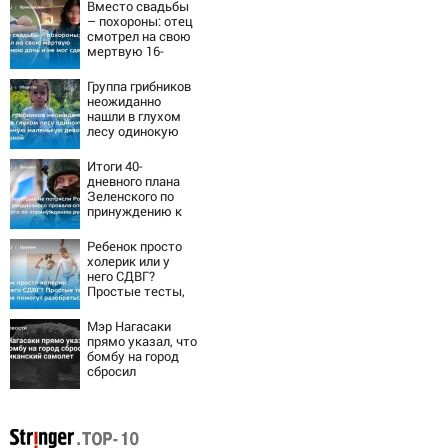
Вместо свадьбы
– похороны: отец
смотрел на свою
мертвую 16-
летнюю дочь и не
мог сдержать
Группа грибников
слезы
неожиданно
нашли в глухом
лесу одинокую
испуганную
маленькую
Итоги 40-
девочку с
дневного плана
игрушкой
Зеленского по
принуждению к
миру: как
ответила Россия,
Ребенок просто
полный разбор
холерик или у
провала операции
него СДВГ?
Украины от
Простые тесты,
военкора Коца
которые помогут
разобраться
Мэр Нагасаки
прямо указал, что
бомбу на город
сбросил
американский
самолет