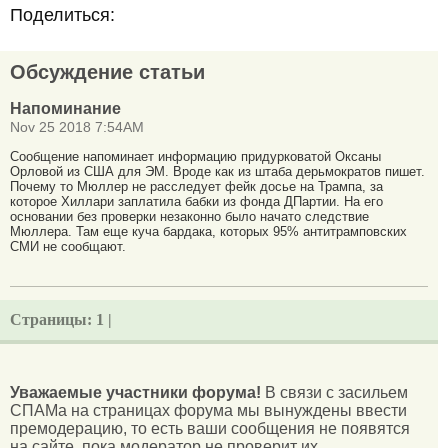
Поделиться:
Обсуждение статьи
Напоминание
Nov 25 2018 7:54AM
Сообщение напоминает информацию придурковатой Оксаны
Орловой из США для ЭМ. Вроде как из штаба дерьмократов пишет.
Почему то Мюллер не расследует фейк досье на Трампа, за
которое Хиллари заплатила бабки из фонда ДПартии. На его
основании без проверки незаконно было начато следствие
Мюллера. Там еще куча бардака, которых 95% антитрамповских
СМИ не сообщают.
Страницы:
1 |
Уважаемые участники форума!
В связи с засильем
СПАМа на страницах форума мы вынуждены ввести
премодерацию, то есть ваши сообщения не появятся
на сайте, пока модератор не проверит их.