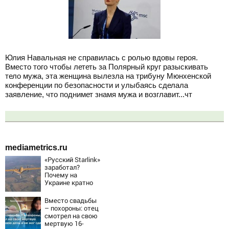
Юлия Навальная не справилась с ролью вдовы героя.
Вместо того чтобы лететь за Полярный круг разыскивать
тело мужа, эта женщина вылезла на трибуну Мюнхенской
конференции по безопасности и улыбаясь сделала
заявление, что поднимет знамя мужа и возглавит...чт
mediametrics.ru
«Русский Starlink»
заработал?
Почему на
Украине кратно
увеличилась
точность
Вместо свадьбы
попаданий по
– похороны: отец
объектам ВСУ
смотрел на свою
мертвую 16-