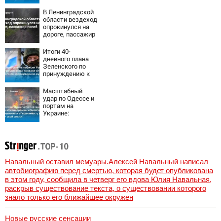
летнюю дочь и не
мог сдержать
В Ленинградской
слезы
области вездеход
опрокинулся на
дороге, пассажир
погиб
Итоги 40-
дневного плана
Зеленского по
принуждению к
миру: как
ответила Россия,
Масштабный
полный разбор
удар по Одессе и
провала операции
портам на
Украины от
Украине:
военкора Коца
Последние
новости,
подробности об
ударах России 9
августа 2026 года
Навальный оставил мемуары.Алексей Навальный написал
автобиографию перед смертью, которая будет опубликована
в этом году, сообщила в четверг его вдова Юлия Навальная,
раскрыв существование текста, о существовании которого
знало только его ближайшее окружен
Новые русские сенсации