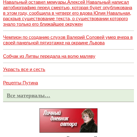
Навальный оставил мемуары.Алексей Навальный написал
автобиографию перед смертью, которая будет опубликована
в этом году, сообщила в четверг его вдова Юлия Навальная,
раскрыв существование текста, о существовании которого
знало только его ближайшее окружен
Чемпион по созданию слухов Валерий Соловей умер вчера в
своей панельной пятиэтажке на окраине Львова
Собчак из Литвы передала на волю маляву
Украсть все и сесть
Рецепты Путина
Все материалы…