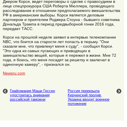
Джером Корси, ведет переговоры о сделке с правосудием в
лице спецпрокурора США Роберта Мюллера, проводящего
расследование в отношении предполагаемого вмешательства
РФ в американские выборы. Корси является деловым
партнером и приятелем Роджера Стоуна - бывшего советника
Дональда Трампа в период предвыборной гонки 2016 года,
передает ТАСС.
Корси на прошлой неделе заявил в интервью телекомпании
NBC, что боится на старости лет попасть в тюрьму. "Они
сказали мне, что привлекут меня к суду", - сообщил Корси.
"Это одна из самых пугающих и приводящих в
замешательство вещей, которые я пережил в жизни. Мне 72
года, я боюсь, что меня посадят за решетку и заключат в
одиночную камеру", - признался он.
Newsru.com
Графомания Маши Гессен
Россия перекрыла
удостоилась внимания
Керченский пролив,
российской таможни
Украина вводит военное
положение