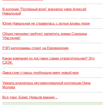
В колонии "Полярный волк" внезапно умер Алексей
Навальный
Юлия Навальная не справилась с ролью вдовы героя
Общественники требуют запретить роман Сорокина
"Наследие"
РЭП-килограммы споют на Евровидении
Какая компания по доставке самая отвратительная? Это
СДЭК.
Давосские старцы пообещали миру новый мор
Умерла владелица двухмиллиардной коллекции Нина
Молева
Все-таки, Борис Немцов важнее ..