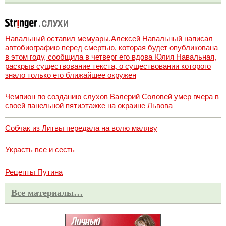
Навальный оставил мемуары.Алексей Навальный написал
автобиографию перед смертью, которая будет опубликована
в этом году, сообщила в четверг его вдова Юлия Навальная,
раскрыв существование текста, о существовании которого
знало только его ближайшее окружен
Чемпион по созданию слухов Валерий Соловей умер вчера в
своей панельной пятиэтажке на окраине Львова
Собчак из Литвы передала на волю маляву
Украсть все и сесть
Рецепты Путина
Все материалы…