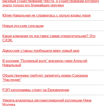
раскрыв существование текста, о существовании которого
знало только его ближайшее окружен
Юлия Навальная не справилась с ролью вдовы героя
Новые русские сенсации
Какая компания по доставке самая отвратительная? Это
СДЭК.
Давосские старцы пообещали миру новый мор
В колонии "Полярный волк" внезапно умер Алексей
Навальный
Общественники требуют запретить роман Сорокина
"Наследие"
РЭП-килограммы споют на Евровидении
Умерла владелица двухмиллиардной коллекции Нина
Молева