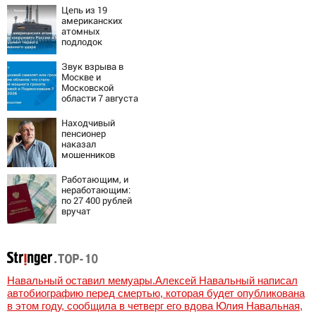
Цепь из 19
американских
атомных
подлодок
«окружает»
Россию и Китай:
Звук взрыва в
это инструмент
Москве и
первого
Московской
массированного
области 7 августа
удара
2026 года:
Причины,
Находчивый
источник, откуда
пенсионер
был громкий
наказал
хлопок
мошенников
изощренным
способом
Работающим, и
неработающим:
по 27 400 рублей
вручат
пенсионерам в
сентябре -
PrimaMedia.ru
Навальный оставил мемуары.Алексей Навальный написал
автобиографию перед смертью, которая будет опубликована
в этом году, сообщила в четверг его вдова Юлия Навальная,