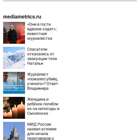
mediametrics.ru
«Они в гости
вдвоем ходят»:
известная
журналистка
подтвердила
роман
Спасатели
Бондарчука и
отказались от
Исаковой
эвакуации тела
Натальи
Наговицыной с
семитысячника
Журналист
«пожалел убийц
ученого»? Ответ
Владимира
Ворсобина на
отклики
Женщина и
читателей
ребёнок погибли
из-за непогоды в
Смоленске
МИД России
назвал условие
для начала
переговоров о