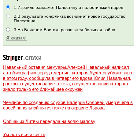
1.Израиль размажет Палестину и палестинский народ
2.В результате конфликта возникнет новое государство
Палестина
3.На Ближнем Востоке разразится большая война
Навальный оставил мемуары.Алексей Навальный написал
автобиографию перед смертью, которая будет опубликована
в этом году, сообщила в четверг его вдова Юлия Навальная,
раскрыв существование текста, о существовании которого
знало только его ближайшее окружен
Чемпион по созданию слухов Валерий Соловей умер вчера в
своей панельной пятиэтажке на окраине Львова
Собчак из Литвы передала на волю маляву
Украсть все и сесть