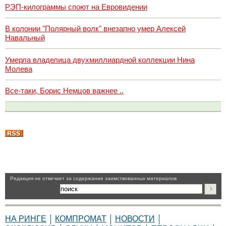
РЭП-килограммы споют на Евровидении
В колонии "Полярный волк" внезапно умер Алексей
Навальный
Умерла владелица двухмиллиардной коллекции Нина
Молева
Все-таки, Борис Немцов важнее ..
Pедакция не отвечает за содержание заимствованных материалов
НА РИНГЕ
КОМПРОМАТ
НОВОСТИ