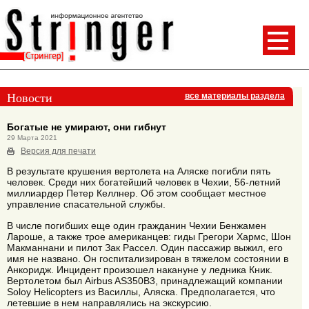
Новости
все материалы раздела
Богатые не умирают, они гибнут
29 Марта 2021
Версия для печати
В результате крушения вертолета на Аляске погибли пять
человек. Среди них богатейший человек в Чехии, 56-летний
миллиардер Петер Келлнер. Об этом сообщает местное
управление спасательной службы.
В числе погибших еще один гражданин Чехии Бенжамен
Лароше, а также трое американцев: гиды Грегори Хармс, Шон
Макманнани и пилот Зак Рассел. Один пассажир выжил, его
имя не названо. Он госпитализирован в тяжелом состоянии в
Анкоридж. Инцидент произошел накануне у ледника Кник.
Вертолетом был Airbus AS350B3, принадлежащий компании
Soloy Helicopters из Василлы, Аляска. Предполагается, что
летевшие в нем направлялись на экскурсию.