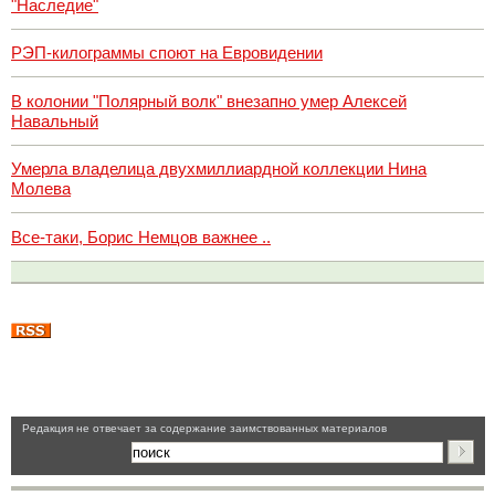
"Наследие"
РЭП-килограммы споют на Евровидении
В колонии "Полярный волк" внезапно умер Алексей
Навальный
Умерла владелица двухмиллиардной коллекции Нина
Молева
Все-таки, Борис Немцов важнее ..
Pедакция не отвечает за содержание заимствованных материалов