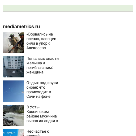
mediametrics.ru
«Ворвались на
плечах, хлопцев
били в упор»:
Алексеево-
Дружковка стала
могильником для
Пыталась спасти
«птах Мадьяра»
малыша и
погибла с ним:
женщина
разбилась
насмерть на
Отдых под звуки
глазах у детей
сирен: что
06/08/2026 –
происходит в
Новости
Сочи на фоне
массированных
атак
В Усть-
беспилотников
Коксинском
районе мужчина
выпал из лодки в
Катунь и пропал
Несчастье с
вдовой