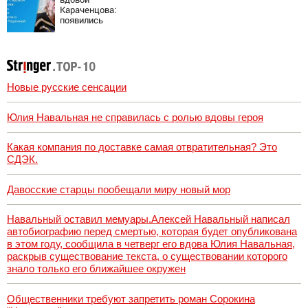
Караченцова:
появились
печальные
подробности о
Людмиле
Поргиной
Новые русские сенсации
Юлия Навальная не справилась с ролью вдовы героя
Какая компания по доставке самая отвратительная? Это
СДЭК.
Давосские старцы пообещали миру новый мор
Навальный оставил мемуары.Алексей Навальный написал
автобиографию перед смертью, которая будет опубликована
в этом году, сообщила в четверг его вдова Юлия Навальная,
раскрыв существование текста, о существовании которого
знало только его ближайшее окружен
Общественники требуют запретить роман Сорокина