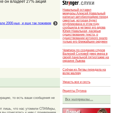
же он владеет 27% акций
Навальный оставил
мемуары.Алексей Навальный
написал автобиографию перед
смертью, которая будет
але 2000-ных, и еще так поживем
опубликована в этом году,
сообщила в четверг его вдова
Юлия Навальная, раскрыв
существование текста, о
существовании которого знало
только его ближайшее окружен
Чемпион по созданию слухов
Валерий Соловей умер вчера в
своей панельной пятиэтажке на
окраине Львова
Собчак из Литвы передала на
волю маляву
Украсть все и сесть
Рецепты Путина
рацию, то есть ваши сообщения не
Все материалы…
ачит лишь, что нас утомили СПАМеры,
и вы отнесетесь к ним с пониманием.