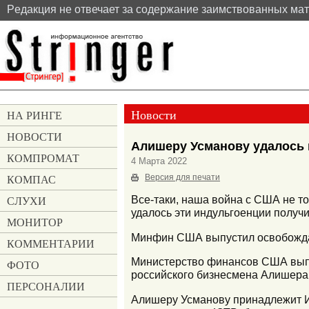
Pедакция не отвечает за содержание заимствованных ма
Новости
НА РИНГЕ
НОВОСТИ
Алишеру Усманову удалось 
КОМПРОМАТ
4 Марта 2022
КОМПАС
Версия для печати
СЛУХИ
Все-таки, наша война с США не т
удалось эти индульгоенции получи
МОНИТОР
Минфин CША выпустил освобожда
КОММЕНТАРИИ
Министерство финансов США выпу
ФОТО
российского бизнесмена Алишера
ПЕРСОНАЛИИ
Алишеру Усманову принадлежит ИД