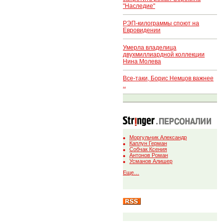
"Наследие"
РЭП-килограммы споют на
Евровидении
Умерла владелица
двухмиллиардной коллекции
Нина Молева
Все-таки, Борис Немцов важнее
..
Моргульчик Александр
Каплун Герман
Собчак Ксения
Антонов Роман
Усманов Алишер
Еще…