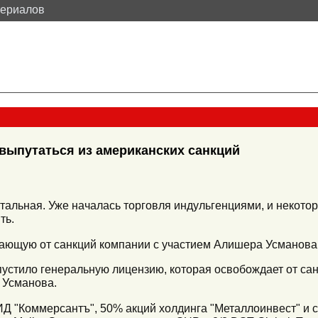
териалов
выпутаться из американских санкций
отальная. Уже началась торговля индульгенциями, и неко
ть.
ющую от санкций компании с участием Алишера Усманова
стило генеральную лицензию, которая освобождает от сан
 Усманова.
 "Коммерсантъ", 50% акций холдинга "Металлоинвест" и с