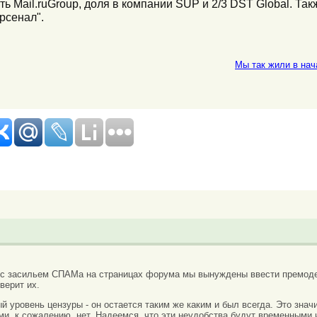
 Mail.ruGroup, доля в компании SUP и 2/3 DST Global. Так
рсенал".
Мы так жили в нач
 с засильем СПАМа на страницах форума мы вынуждены ввести премоде
верит их.
вый уровень цензуры - он остается таким же каким и был всегда. Это зн
ми, к сожалению, нет. Надеемся, что эти неудобства будут временными 