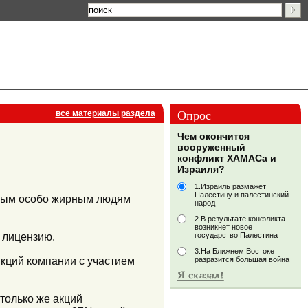
Опрос
все материалы раздела
Чем окончится
вооруженный
конфликт ХАМАСа и
Израиля?
1.Израиль размажет
Палестину и палестинский
торым особо жирным людям
народ
2.В результате конфликта
возникнет новое
 лицензию.
государство Палестина
3.На Ближнем Востоке
кций компании с участием
разразится большая война
только же акций