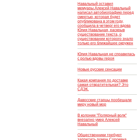
Навальный оставил
мемуары.Алексей Навальный
написал автобиографию перед
смертью, которая будет
опубликована в этом году,
сообщила в четверг его вдова
Юлия Навальная, раскрыв
существование текста, о
существовании которого знало
только его ближайшее окружен
Юлия Навальная не справилась
с ролью вдовы героя
Новые русские сенсации
Какая компания по доставке
самая отвратительная? Это
СДЭК.
Давосские старцы пообещали
миру новый мор
В колонии "Полярный волк"
внезапно умер Алексей
Навальный
Общественники требуют
запретить роман Сорокина