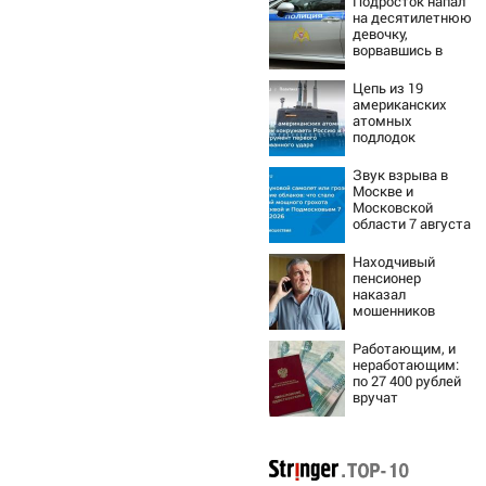
Подросток напал
на десятилетнюю
девочку,
ворвавшись в
квартиру
Цепь из 19
американских
атомных
подлодок
«окружает»
Россию и Китай:
Звук взрыва в
это инструмент
Москве и
первого
Московской
массированного
области 7 августа
удара
2026 года:
Причины,
Находчивый
источник, откуда
пенсионер
был громкий
наказал
хлопок
мошенников
изощренным
способом
Работающим, и
неработающим:
по 27 400 рублей
вручат
пенсионерам в
сентябре -
PrimaMedia.ru