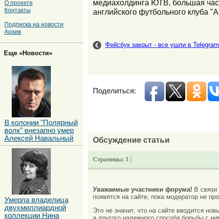
медиахолдинга ЮТВ, большая часть
О проекте
Контакты
английского футбольного клуба "А
Подписка на новости
Архив
Фейсбук закрыт - все ушли в Telegram
Еще «Новости»
Поделиться:
В колонии "Полярный
волк" внезапно умер
Алексей Навальный
Обсуждение статьи
Страницы:
1 |
Уважаемые участники форума!
В связи
появятся на сайте, пока модератор не про
Умерла владелица
двухмиллиардной
Это не значит, что на сайте вводится но
коллекции Нина
а другого надежного способа борьбы с ни