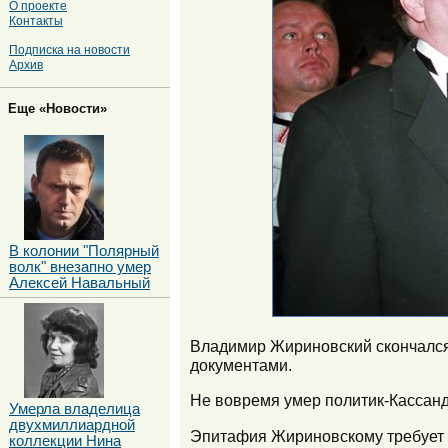
О проекте
Контакты
Подписка на новости
Архив
Еще «Новости»
В колонии "Полярный
волк" внезапно умер
Алексей Навальный
Владимир Жириновский скончался в
документами.
Не вовремя умер политик-Кассанд
Умерла владелица
двухмиллиардной
Эпитафия Жириновскому требует б
коллекции Нина