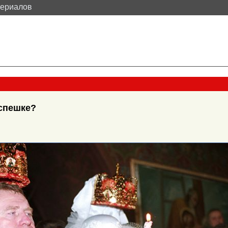
териалов
спешке?