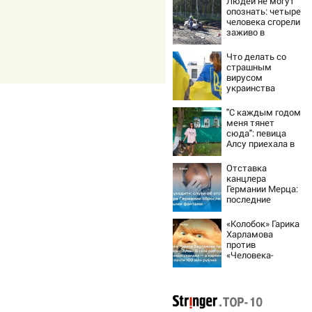
Людей не могут
опознать: четыре
человека сгорели
заживо в
страшном ДТП на
трассе
Что делать со
07/08/2026 –
страшным
Новости
вирусом
украинства
"С каждым годом
меня тянет
сюда": певица
Алсу приехала в
татарскую
деревню, где
Отставка
прошло ее
канцлера
детство
Германии Мерца:
07/08/2026 –
последние
Новости
новости на 7
августа 2026 и
«Колобок» Гарика
прогнозы
Харламова
против
«Человека-
паука»: В сети
разгорелся
грандиозный
скандал — а
картина уже