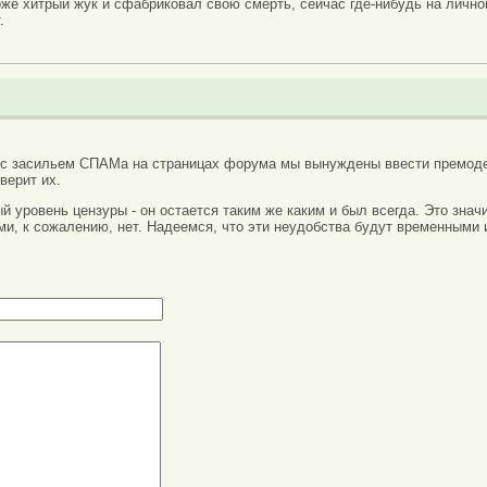
оже хитрый жук и сфабриковал свою смерть, сейчас где-нибудь на лично
.
 с засильем СПАМа на страницах форума мы вынуждены ввести премоде
верит их.
вый уровень цензуры - он остается таким же каким и был всегда. Это зн
ми, к сожалению, нет. Надеемся, что эти неудобства будут временными 