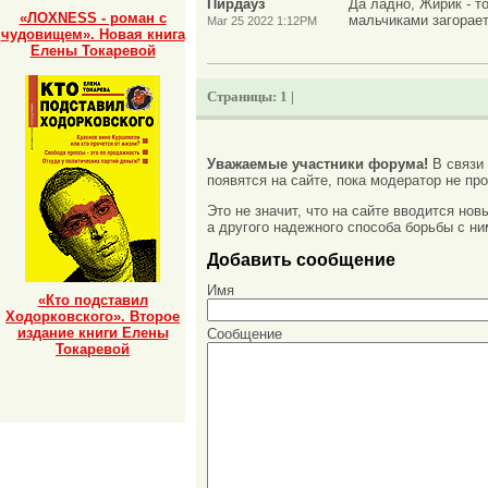
Пирдауз
Да ладно, Жирик - т
«ЛОХNESS - роман с
мальчиками загорает
Mar 25 2022 1:12PM
чудовищем». Новая книга
Елены Токаревой
Страницы:
1 |
Уважаемые участники форума!
В связи
появятся на сайте, пока модератор не про
Это не значит, что на сайте вводится но
а другого надежного способа борьбы с ни
Добавить сообщение
Имя
«Кто подставил
Ходорковского». Второе
издание книги Елены
Сообщение
Токаревой