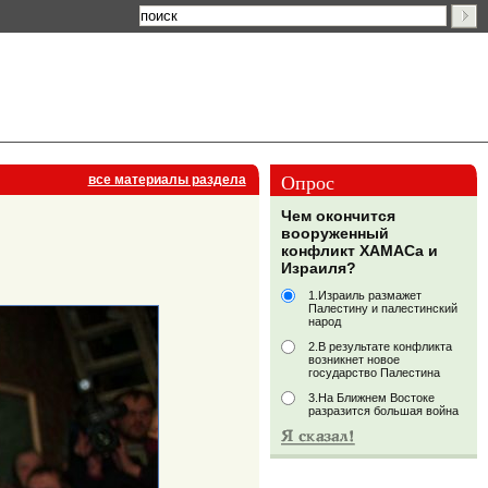
Опрос
все материалы раздела
Чем окончится
вооруженный
конфликт ХАМАСа и
Израиля?
1.Израиль размажет
Палестину и палестинский
народ
2.В результате конфликта
возникнет новое
государство Палестина
3.На Ближнем Востоке
разразится большая война