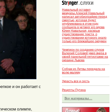
Навальный оставил
мемуары.Алексей Навальный
написал автобиографию перед
смертью, которая будет
опубликована в этом году,
сообщила в четверг его вдова
Юлия Навальная, раскрыв
существование текста, о
существовании которого знало
только его ближайшее окружен
Чемпион по созданию слухов
Валерий Соловей умер вчера в
своей панельной пятиэтажке на
окраине Львова
Собчак из Литвы передала на
волю маляву
Украсть все и сесть
епкое и он работает с
Рецепты Путина
Все материалы…
тическом олимпе,