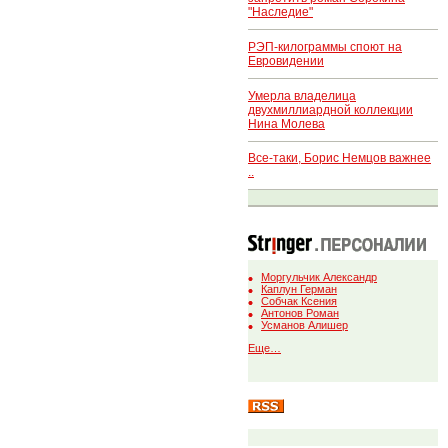
"Наследие"
РЭП-килограммы споют на
Евровидении
Умерла владелица
двухмиллиардной коллекции
Нина Молева
Все-таки, Борис Немцов важнее
..
Моргульчик Александр
Каплун Герман
Собчак Ксения
Антонов Роман
Усманов Алишер
Еще…