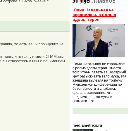
м острове в Тихом океане с
Юлия Навальная не
справилась с ролью
вдовы героя
рацию, то есть ваши сообщения не
ачит лишь, что нас утомили СПАМеры,
и вы отнесетесь к ним с пониманием.
Юлия Навальная не справилась
с ролью вдовы героя. Вместо
того чтобы лететь за Полярный
круг разыскивать тело мужа, эта
женщина вылезла на трибуну
Мюнхенской конференции по
безопасности и улыбаясь
сделала заявление, что
поднимет знамя мужа и
возглавит...чт
mediametrics.ru