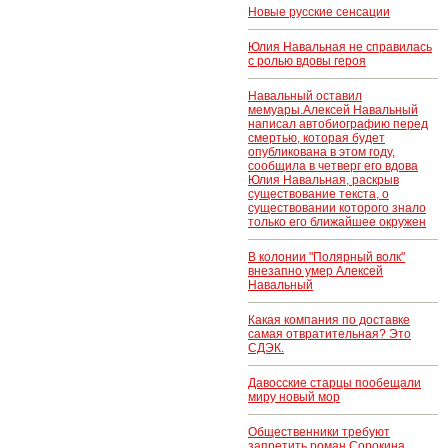
собрала почти
Новые русские сенсации
100 млн рублей
Юлия Навальная не справилась
с ролью вдовы героя
Навальный оставил
мемуары.Алексей Навальный
написал автобиографию перед
смертью, которая будет
опубликована в этом году,
сообщила в четверг его вдова
Юлия Навальная, раскрыв
существование текста, о
существовании которого знало
только его ближайшее окружен
В колонии "Полярный волк"
внезапно умер Алексей
Навальный
Какая компания по доставке
самая отвратительная? Это
СДЭК.
Давосские старцы пообещали
миру новый мор
Общественники требуют
запретить роман Сорокина