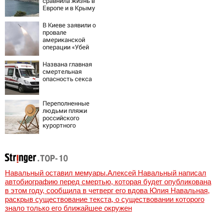
сравнила жизнь в
массированного
Европе и в Крыму
удара
В Киеве заявили о
провале
американской
операции «Убей
лучника» против
России
Названа главная
смертельная
опасность секса
Переполненные
людьми пляжи
российского
курортного
города сняли на
видео
Навальный оставил мемуары.Алексей Навальный написал
автобиографию перед смертью, которая будет опубликована
в этом году, сообщила в четверг его вдова Юлия Навальная,
раскрыв существование текста, о существовании которого
знало только его ближайшее окружен