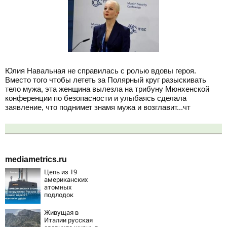
Юлия Навальная не справилась с ролью вдовы героя.
Вместо того чтобы лететь за Полярный круг разыскивать
тело мужа, эта женщина вылезла на трибуну Мюнхенской
конференции по безопасности и улыбаясь сделала
заявление, что поднимет знамя мужа и возглавит...чт
mediametrics.ru
Цепь из 19
американских
атомных
подлодок
«окружает»
Россию и Китай:
Живущая в
это инструмент
Италии русская
первого