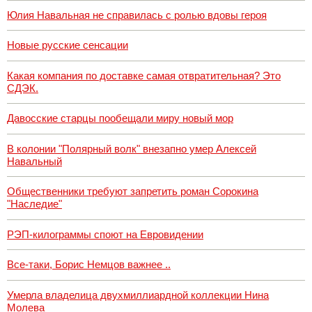
Юлия Навальная не справилась с ролью вдовы героя
Новые русские сенсации
Какая компания по доставке самая отвратительная? Это
СДЭК.
Давосские старцы пообещали миру новый мор
В колонии "Полярный волк" внезапно умер Алексей
Навальный
Общественники требуют запретить роман Сорокина
"Наследие"
РЭП-килограммы споют на Евровидении
Все-таки, Борис Немцов важнее ..
Умерла владелица двухмиллиардной коллекции Нина
Молева