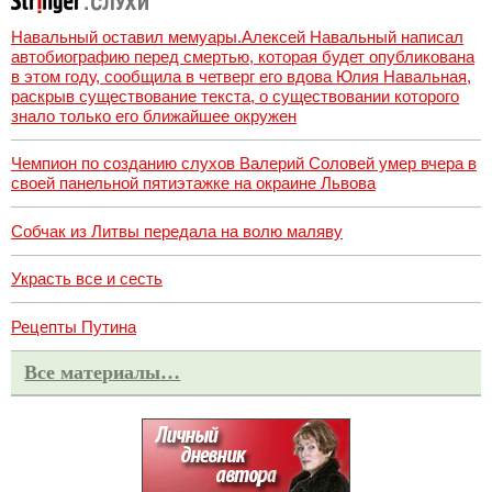
Навальный оставил мемуары.Алексей Навальный написал
автобиографию перед смертью, которая будет опубликована
в этом году, сообщила в четверг его вдова Юлия Навальная,
раскрыв существование текста, о существовании которого
знало только его ближайшее окружен
Чемпион по созданию слухов Валерий Соловей умер вчера в
своей панельной пятиэтажке на окраине Львова
Собчак из Литвы передала на волю маляву
Украсть все и сесть
Рецепты Путина
Все материалы…