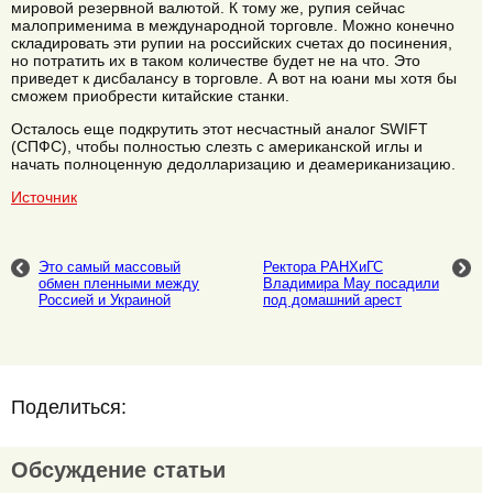
мировой резервной валютой. К тому же, рупия сейчас
малоприменима в международной торговле. Можно конечно
складировать эти рупии на российских счетах до посинения,
но потратить их в таком количестве будет не на что. Это
приведет к дисбалансу в торговле. А вот на юани мы хотя бы
сможем приобрести китайские станки.
Осталось еще подкрутить этот несчастный аналог SWIFT
(СПФС), чтобы полностью слезть с американской иглы и
начать полноценную дедолларизацию и деамериканизацию.
Источник
Это самый массовый
Ректора РАНХиГС
обмен пленными между
Владимира Мау посадили
Россией и Украиной
под домашний арест
Поделиться:
Обсуждение статьи