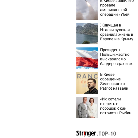
В Киеве заявили о
провале
американской
операции «Убей
лучника» против
России
Живущая в
Италии русская
сравнила жизнь в
Европе и в Крыму
Президент
Польши жёстко
высказался о
бандеровцах и их
идеологии
В Киеве
обращение
Зеленского о
Patriot назвали
«комедией»
«Их хотели
стереть в
порошок»: как
патриоты Рыбин
и Сенчукова
бросили вызов
«гнилому шоу-
бизу»