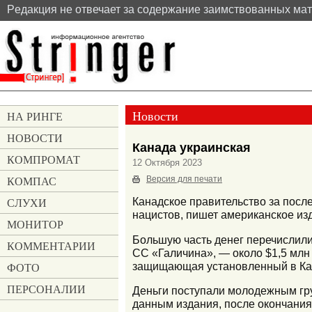
Pедакция не отвечает за содержание заимствованных ма
Новости
НА РИНГЕ
НОВОСТИ
Канада украинская
КОМПРОМАТ
12 Октября 2023
КОМПАС
Версия для печати
СЛУХИ
Канадское правительство за после
нацистов, пишет американское из
МОНИТОР
Большую часть денег перечислил
КОММЕНТАРИИ
СС «Галичина», — около $1,5 млн (
защищающая установленный в Кан
ФОТО
ПЕРСОНАЛИИ
Деньги поступали молодежным гру
данным издания, после окончания