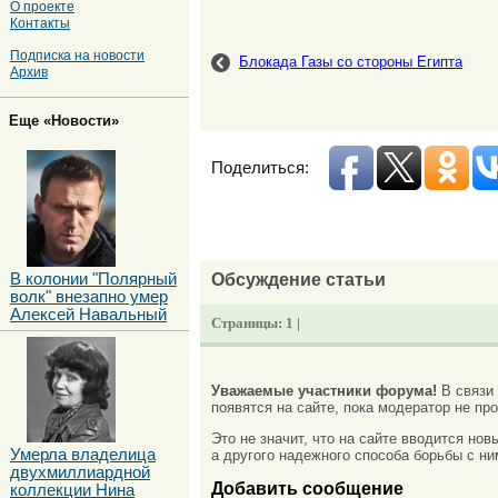
О проекте
Контакты
Подписка на новости
Блокада Газы со стороны Египта
Архив
Еще «Новости»
Поделиться:
Обсуждение статьи
В колонии "Полярный
волк" внезапно умер
Алексей Навальный
Страницы:
1 |
Уважаемые участники форума!
В связи
появятся на сайте, пока модератор не про
Это не значит, что на сайте вводится но
Умерла владелица
а другого надежного способа борьбы с ни
двухмиллиардной
Добавить сообщение
коллекции Нина