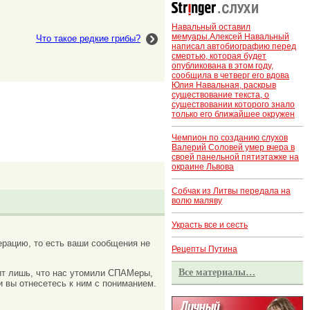
Навальный оставил
мемуары.Алексей Навальный
Что такое редкие грибы?
написал автобиографию перед
смертью, которая будет
опубликована в этом году,
сообщила в четверг его вдова
Юлия Навальная, раскрыв
существование текста, о
существовании которого знало
только его ближайшее окружен
Чемпион по созданию слухов
Валерий Соловей умер вчера в
своей панельной пятиэтажке на
окраине Львова
Собчак из Литвы передала на
волю маляву
Украсть все и сесть
рацию, то есть ваши сообщения не
Рецепты Путина
Все материалы…
ачит лишь, что нас утомили СПАМеры,
и вы отнесетесь к ним с пониманием.