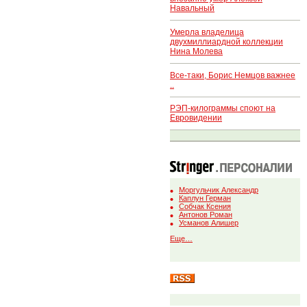
Навальный
Умерла владелица
двухмиллиардной коллекции
Нина Молева
Все-таки, Борис Немцов важнее
..
РЭП-килограммы споют на
Евровидении
Моргульчик Александр
Каплун Герман
Собчак Ксения
Антонов Роман
Усманов Алишер
Еще…