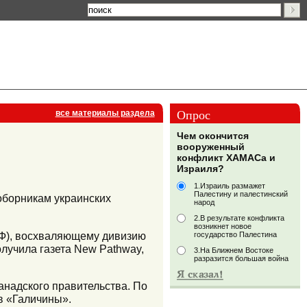
Опрос
все материалы раздела
Чем окончится
вооруженный
конфликт ХАМАСа и
Израиля?
1.Израиль размажет
Палестину и палестинский
поборникам украинских
народ
2.В результате конфликта
возникнет новое
РФ), восхваляющему дивизию
государство Палестина
получила газета New Pathway,
3.На Ближнем Востоке
разразится большая война
анадского правительства. По
в «Галичины».