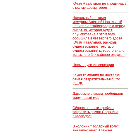
Юлия Навальная не справилась
с ролью вдовы героя
Навальный оставил
мемуары.Алексей Навальный
написал автобиографию перед
смертью, которая будет
опубликована в этом году,
сообщила в четверг его вдова
Юлия Навальная, раскрыв
существование текста, о
существовании которого знало
только его ближайшее окружен
Новые русские сенсации
Какая компания по доставке
самая отвратительная? Это
СДЭК.
Давосские старцы пообещали
миру новый мор
Общественники требуют
запретить роман Сорокина
"Наследие"
В колонии "Полярный волк"
внезапно умер Алексей