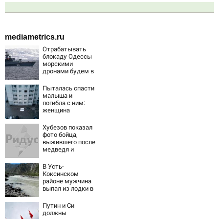
mediametrics.ru
Отрабатывать
блокаду Одессы
морскими
дронами будем в
Заполярье? А еще
дальше
Пыталась спасти
забраться
малыша и
адмиралы не
погибла с ним:
пробовали?
женщина
разбилась
насмерть на
Хубезов показал
глазах у детей
фото бойца,
06/08/2026 –
выжившего после
Новости
медведя и
молнии
В Усть-
Коксинском
районе мужчина
выпал из лодки в
Катунь и пропал
Путин и Си
должны