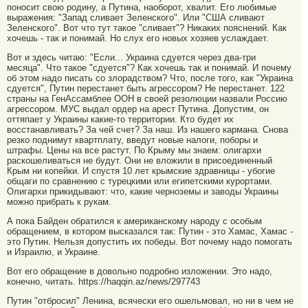
поносит свою родину, а Путина, наоборот, хвалит. Его любимые
выражения: "Запад сливает Зеленского". Или "США сливают
Зеленского". Вот что тут такое "сливает"? Никаких пояснений. Как
хочешь - так и понимай. Но слух его новых хозяев услаждает.
Вот и здесь читаю: "Если... Украина сдуется через два-три
месяца". Что такое "сдуется"? Как хочешь так и понимай. И почему
об этом надо писать со злорадством? Что, после того, как "Украина
сдуется", Путин перестанет быть агрессором? Не перестанет. 122
страны на ГенАссамблее ООН в своей резолюции назвали Россию
агрессором. МУС выдал ордер на арест Путина. Допустим, он
оттяпает у Украины какие-то территории. Кто будет их
восстанавливать? За чей счет? За наш. Из нашего кармана. Снова
резко поднимут квартплату, введут новые налоги, поборы и
штрафы. Цены на все растут. По Крыму мы знаем: олигархи
раскошеливаться не будут. Они не вложили в присоединенный
Крым ни копейки. И спустя 10 лет крымские здравницы - убогие
общаги по сравнению с турецкими или египетскими курортами.
Олигархи прикидывают: что, какие черноземы и заводы Украины
можно прибрать к рукам.
А пока Байден обратился к американскому народу с особым
обращением, в котором высказался так: Путин - это Хамас, Хамас -
это Путин. Нельзя допустить их победы. Вот почему надо помогать
и Израилю, и Украине.
Вот его обращение в довольно подробно изложении. Это надо,
конечно, читать. https://haqqin.az/news/297743
Путин "отбросил" Ленина, всячески его ошельмовал, но ни в чем не