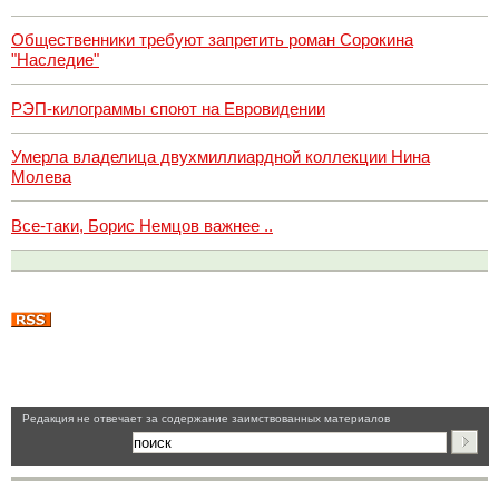
Общественники требуют запретить роман Сорокина
"Наследие"
РЭП-килограммы споют на Евровидении
Умерла владелица двухмиллиардной коллекции Нина
Молева
Все-таки, Борис Немцов важнее ..
Pедакция не отвечает за содержание заимствованных материалов