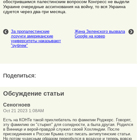
обострившимся палестинским вопросом Конгресс не выдели
Украине очередные ассигнования на войну, то вся Украина
сдуется через два-три месяца.
За пропалестинские
Жена Зеленского вызвала
лозунги американские
Google на ковер
университеты наказывают
"рублем"
Поделиться:
Обсуждение статьи
Сеногноев
Oct 21 2023 1:08AM
Есть на КОНТе такой прихлебатель по фамилии Роджерс. Говорят,
эту фамилию он "стырил" для солидности, а была другая. Родился
в Виннице и верой-правдой служил своей Хохляндии. После
присоединения к России Крыма стал писать антипутинские статьи.
Но потом чудесным образом переобулся в воздухе и теперь вовсю