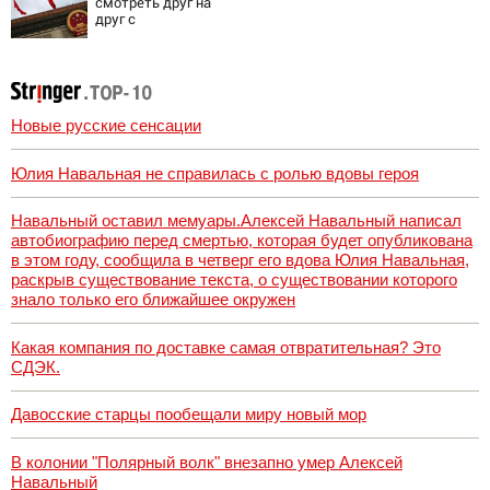
смотреть друг на
друг с
подозрением:
Зеленский
поставил задачу
своим
дипломатам
Новые русские сенсации
Юлия Навальная не справилась с ролью вдовы героя
Навальный оставил мемуары.Алексей Навальный написал
автобиографию перед смертью, которая будет опубликована
в этом году, сообщила в четверг его вдова Юлия Навальная,
раскрыв существование текста, о существовании которого
знало только его ближайшее окружен
Какая компания по доставке самая отвратительная? Это
СДЭК.
Давосские старцы пообещали миру новый мор
В колонии "Полярный волк" внезапно умер Алексей
Навальный