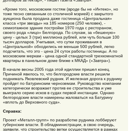
долларов за гектар», - пишет газета «Завтра».
«Кроме того, московским гостям (вроде бы не «Интеко», но
тоже тесно связанным со столичной мэрией) с закрытого
аукциона была продана даже гостиница «Центральная»
класса «три звезды» на 185 номеров (250 человек), -
семиэтажное здание постройки 1970 года с рестораном,
своего рода «лицо» Белгорода. По слухам, за «бешеную»
цену - целых 3 (три) миллиона рублей, или чуть больше 100
тысяч долларов. Учитывая, что сутки проживания в
«Центральной» обходились не меньше 500 рублей, легко
подсчитать, что это - цена 24 суток работы гостиницы. А по
московским меркам - цена одной стандартной трехкомнатной
квартиры в панельном доме ближе к МКАД» («Завтра»).
В начале весны 2005 года этой идиллии пришел конец.
Причиной явилось то, что белгородские власти решили
поднимать Яковлевский рудник. И железная дорога к руднику
пройдет по батуринским черноземам. Руководство компании
категорически возражает против ее строительства и уже
выиграло серию исков в судах первой инстанции. Однако
белгородские власти намерены жаловаться на Батурину
«вплоть до Верховного суда».
Справка:
Проект «Металл-групп» по разработке рудника лоббируют
губернские власти. В обладминистрации, в свою очередь,
заявили, что строительство ветки осуществляется в рамках