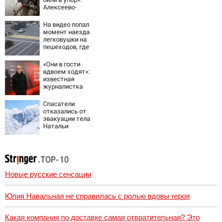
Алексеево-
Дружковка стала
могильником для
На видео попал
«птах Мадьяра»
момент наезда
легковушки на
пешеходов, где
пострадали
минимум восемь
«Они в гости
человек
вдвоем ходят»:
06/08/2026 –
известная
Новости
журналистка
подтвердила
роман
Спасатели
Бондарчука и
отказались от
Исаковой
эвакуации тела
Натальи
Наговицыной с
семитысячника
Новые русские сенсации
Юлия Навальная не справилась с ролью вдовы героя
Какая компания по доставке самая отвратительная? Это