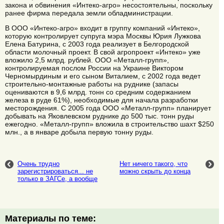
закона и обвинения «Интеко-агро» несостоятельны, поскольку
ранее фирма передала земли обладминистрации.
В ООО «Интеко-агро» входит в группу компаний «Интеко»,
которую контролирует супруга мэра Москвы Юрия Лужкова
Елена Батурина, с 2003 года реализует в Белгородской
области молочный проект. В свой агропроект «Интеко» уже
вложило 2,5 млрд. рублей. ООО «Металл-групп»,
контролируемая послом России на Украине Виктором
Черномырдиным и его сыном Виталием, с 2002 года ведет
строительно-монтажные работы на руднике (запасы
оцениваются в 9,6 млрд. тонн со средним содержанием
железа в руде 61%), необходимые для начала разработки
месторождения. С 2005 года ООО «Металл-групп» планирует
добывать на Яковлевском руднике до 500 тыс. тонн руды
ежегодно. «Металл-групп» вложила в строительство шахт $250
млн., а в январе добыла первую тонну руды.
Очень трудно
Нет ничего такого, что
зарегистрироваться... не
можно скрыть до конца
только в ЗАГСе, а вообще
Материалы по теме: