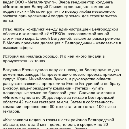
ведет ООО «Металл-групп». Вчера гендиректор холдинга
«Интеко-агро» Валерий Гличиянц заявил, что компания
подает иск к «Металл-групп» по поводу якобы незаконного
захвата принадлежащей холдингу земли для строительства
ветки.
Итак, якобы конфликт между администрацией Белгородской
области и компанией «ИНТЕКО», возглавляемой женой
столичного мэра Еленой Батуриной, вышел за рамки региона.
В Москву приехала делегация с Белгородчины - жаловаться в
высокие сферы.
История начиналась хорошо. И о ней много писали в
прочувственных тонах.
Батурина Елена купила пару лет назад на Белгородчине два
цементных завода. На презентацию нового проекта приезжал
супруг, Юрий Михайлович Лужков, и руководство области,
расчувствовавшись, предложило Елене Батуриной и ее брату
Виктору, вице-президенту компании «Интеко» купить
плодородные земли по бросовой цене. Сначала компания
«Интеко» купила по 30 долларов за гектар в Белгородской
области 42 тысячи гектаров земли. Затем в собственность
компании перешло еще 60 тысяч га, итого стало 100 тысяч
гектаров.
«Как заявили недавно главы шести районов Белгородской
области, всего за 3 млн. долл., то есть в среднем по 30