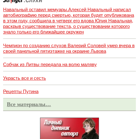
Навальный оставил мемуары.Алексей Навальный написал
автобиографию перед смертью, которая будет опубликована
в этом году, сообщила в четверг его вдова Юлия Навальная,
раскрыв существование текста, о существовании которого
знало только его ближайшее окружен
Чемпион по созданию слухов Валерий Соловей умер вчера в
своей панельной пятиэтажке на окраине Львова
Собчак из Литвы передала на волю маляву
Украсть все и сесть
Рецепты Путина
Все материалы…