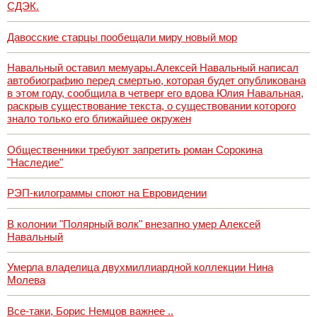
СДЭК.
Давосские старцы пообещали миру новый мор
Навальный оставил мемуары.Алексей Навальный написал
автобиографию перед смертью, которая будет опубликована
в этом году, сообщила в четверг его вдова Юлия Навальная,
раскрыв существование текста, о существовании которого
знало только его ближайшее окружен
Общественники требуют запретить роман Сорокина
"Наследие"
РЭП-килограммы споют на Евровидении
В колонии "Полярный волк" внезапно умер Алексей
Навальный
Умерла владелица двухмиллиардной коллекции Нина
Молева
Все-таки, Борис Немцов важнее ..