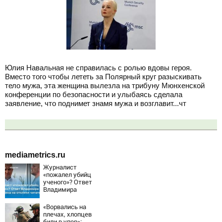
Юлия Навальная не справилась с ролью вдовы героя.
Вместо того чтобы лететь за Полярный круг разыскивать
тело мужа, эта женщина вылезла на трибуну Мюнхенской
конференции по безопасности и улыбаясь сделала
заявление, что поднимет знамя мужа и возглавит...чт
mediametrics.ru
Журналист
«пожалел убийц
ученого»? Ответ
Владимира
Ворсобина на
отклики
«Ворвались на
читателей
плечах, хлопцев
били в упор»: