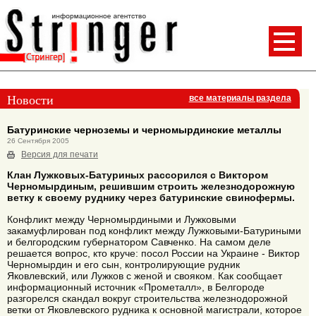
Новости
все материалы раздела
Батуринские черноземы и черномырдинские металлы
26 Сентября 2005
Версия для печати
Клан Лужковых-Батуриных рассорился с Виктором
Черномырдиным, решившим строить железнодорожную
ветку к своему руднику через батуринские свинофермы.
Конфликт между Черномырдиными и Лужковыми
закамуфлирован под конфликт между Лужковыми-Батуриными
и белгородским губернатором Савченко. На самом деле
решается вопрос, кто круче: посол России на Украине - Виктор
Черномырдин и его сын, контролирующие рудник
Яковлевский, или Лужков с женой и свояком. Как сообщает
информационный источник «Прометалл», в Белгороде
разгорелся скандал вокруг строительства железнодорожной
ветки от Яковлевского рудника к основной магистрали, которое