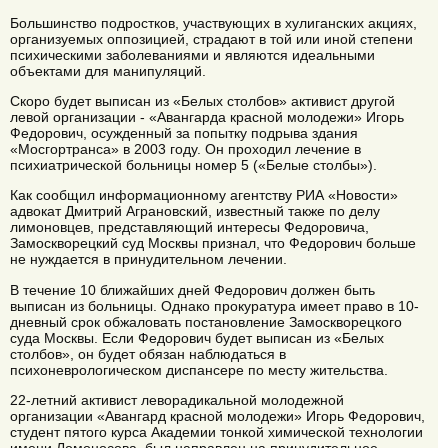
Большинство подростков, участвующих в хулиганских акциях,
организуемых оппозицией, страдают в той или иной степени
психическими заболеваниями и являются идеальными
объектами для манипуляций.
Скоро будет выписан из «Белых столбов» активист другой
левой организации - «Авангарда красной молодежи» Игорь
Федорович, осужденный за попытку подрыва здания
«Мосгортранса» в 2003 году. Он проходил лечение в
психиатрической больницы номер 5 («Белые столбы»).
Как сообщил информационному агентству РИА «Новости»
адвокат Дмитрий Аграновский, известный также по делу
лимоновцев, представляющий интересы Федоровича,
Замоскворецкий суд Москвы признал, что Федорович больше
не нуждается в принудительном лечении.
В течение 10 ближайших дней Федорович должен быть
выписан из больницы. Однако прокуратура имеет право в 10-
дневный срок обжаловать постановление Замоскворецкого
суда Москвы. Если Федорович будет выписан из «Белых
столбов», он будет обязан наблюдаться в
психоневрологическом диспансере по месту жительства.
22-летний активист леворадикальной молодежной
организации «Авангард красной молодежи» Игорь Федорович,
студент пятого курса Академии тонкой химической технологии