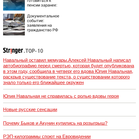
готовиться к
пенсии заранее:
что важно знать
Документальное
событие:
заявления на
гражданство РФ
подали уже более
60 тыс. жителей
ПМР
Навальный оставил мемуары.Алексей Навальный написал
автобиографию перед смертью, которая будет опубликована
в этом году, сообщила в четверг его вдова Юлия Навальная,
раскрыв существование текста, о существовании которого
знало только его ближайшее окружен
Юлия Навальная не справилась с ролью вдовы героя
Новые русские сенсации
Почему Быков и Акунин купились на розыгрыш?
РЭП-килограммы споют на Евровидении