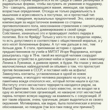
а с другой стороны выделиться из их среды в самых рельефных и
радикальных формах, чтобы заслужить их уважение и поддержку.
Это - самоцель, развивающаяся мания, имеющая, как правило,
возрастные определения. Отсюда не только радикальность в
мышлении и агрессивность в поступках, но и протестный тип
одежды, поведения, музыкальных предпочтений. Это, своего рода,
компенсация за недостаточное внимание со стороны
противоположного пола, неосознанное стремление к сексуальному
(подспудному, конечно!) доминированию в своей среде.
Собственно, изначально это и провоцирует любого лидера в
политике. Все по Фрейду! Только у кого-то это в пределах нормы,
то есть допустимого в соответствии с общественной моралью, а у
кого носит болезненные формы. А тут чем дальше в лес, тем
больше дров. К стати, припоминаю историю с одним из
предшественников по учебе в МИТХТ Игоря Федоровича, которая
разыгралась году в 78-м. такой же молодой человек соорудил
взрывное устройство в дипломат-кейзе и пришел с ним к памятнику
Ленина в Лужниках, в дневное время, в будни. На глазах у весьма
малочисленных наблюдателей он объявил о том, что протестует
против беззакония в СССР, и поставил кейз на асфальт.
Замкнулись контакты, установленные в одной из ножек
чемоданчика, и молодого человека разорвало на куски, а у
памятника вождя откололся нос, который потом нашли в кустах.
Институту этого несчастного террориста находился рядом, на
Малой Пироговке. На сколько стало известно, он не входил ни в
одну из антисоветских организаций, но накануне этот несчастный
парень потерял всякую надежду на взаимность с сокурсницей. И
вот таким образом, очень трагичным, решил выделиться из своего
окружения. Мотивировка, как видно, была политическая и вполне
обоснованная, но поводом (так все-таки повод или причина?)