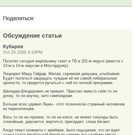
Поделиться:
Обсуждение статьи
Кубарев
Oct 29 2005 9:24PM
Посетил сегодня жеребьевку газет и ТВ в 201-м округе (вместе с
13-м и 14-м округам в Мосгордуму).
Лицезрел Машу Гайдар. Милая, скромная девушка, улыбчивая.
Будет пытаться защищать чуждые ей же самой либеральные
ценности, то придется ругаться с ней по полной программе.
Швондер-Шендерович не пришел. Прислал вместо себя то ли
дочку, то ли внучку, зато симпоидная.
Больше всех удивил Яшин - этот психически странный человечек
из переселенцев.
Весь то ли на героине, то ли на коксе, не может секунды быть
спокойным, дергается, вертится, приседает, глаза бегают.
Когда тянул конверты с жребием, было ощущение, что он ждет
удара сзади бесбольной битой по самому его слабому месту -