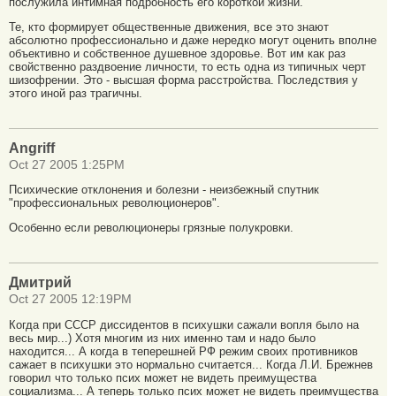
послужила интимная подробность его короткой жизни.
Те, кто формирует общественные движения, все это знают
абсолютно профессионально и даже нередко могут оценить вполне
объективно и собственное душевное здоровье. Вот им как раз
свойственно раздвоение личности, то есть одна из типичных черт
шизофрении. Это - высшая форма расстройства. Последствия у
этого иной раз трагичны.
Angriff
Oct 27 2005 1:25PM
Психические отклонения и болезни - неизбежный спутник
"профессиональных революционеров".
Особенно если революционеры грязные полукровки.
Дмитрий
Oct 27 2005 12:19PM
Когда при СССР диссидентов в психушки сажали вопля было на
весь мир...) Хотя многим из них именно там и надо было
находится... А когда в теперешней РФ режим своих противников
сажает в психушки это нормально считается... Когда Л.И. Брежнев
говорил что только псих может не видеть преимущества
социализма... А теперь только псих может не видеть преимущества