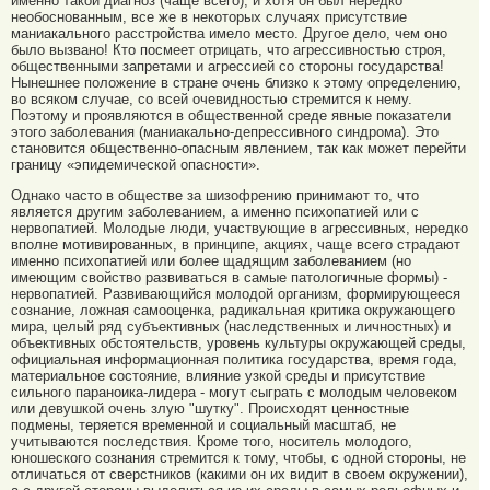
именно такой диагноз (чаще всего), и хотя он был нередко
необоснованным, все же в некоторых случаях присутствие
маниакального расстройства имело место. Другое дело, чем оно
было вызвано! Кто посмеет отрицать, что агрессивностью строя,
общественными запретами и агрессией со стороны государства!
Нынешнее положение в стране очень близко к этому определению,
во всяком случае, со всей очевидностью стремится к нему.
Поэтому и проявляются в общественной среде явные показатели
этого заболевания (маниакально-депрессивного синдрома). Это
становится общественно-опасным явлением, так как может перейти
границу «эпидемической опасности».
Однако часто в обществе за шизофрению принимают то, что
является другим заболеванием, а именно психопатией или с
нервопатией. Молодые люди, участвующие в агрессивных, нередко
вполне мотивированных, в принципе, акциях, чаще всего страдают
именно психопатией или более щадящим заболеванием (но
имеющим свойство развиваться в самые патологичные формы) -
нервопатией. Развивающийся молодой организм, формирующееся
сознание, ложная самооценка, радикальная критика окружающего
мира, целый ряд субъективных (наследственных и личностных) и
объективных обстоятельств, уровень культуры окружающей среды,
официальная информационная политика государства, время года,
материальное состояние, влияние узкой среды и присутствие
сильного параноика-лидера - могут сыграть с молодым человеком
или девушкой очень злую "шутку". Происходят ценностные
подмены, теряется временной и социальный масштаб, не
учитываются последствия. Кроме того, носитель молодого,
юношеского сознания стремится к тому, чтобы, с одной стороны, не
отличаться от сверстников (какими он их видит в своем окружении),