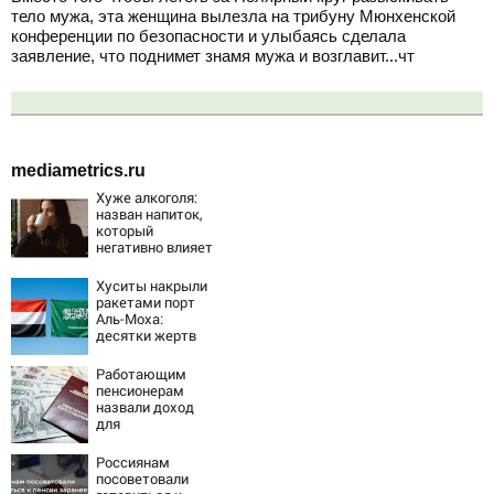
тело мужа, эта женщина вылезла на трибуну Мюнхенской
конференции по безопасности и улыбаясь сделала
заявление, что поднимет знамя мужа и возглавит...чт
mediametrics.ru
Хуже алкоголя:
назван напиток,
который
негативно влияет
на организм -
многие пьют его
Хуситы накрыли
каждый день
ракетами порт
Аль-Моха:
десятки жертв
Работающим
пенсионерам
назвали доход
для
максимальных 3
ИПК
Россиянам
посоветовали