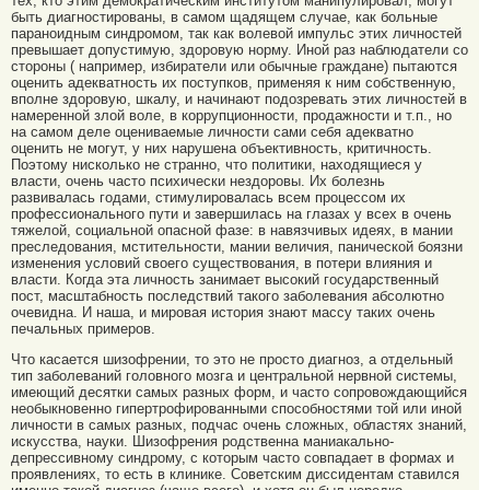
тех, кто этим демократическим институтом манипулировал, могут
быть диагностированы, в самом щадящем случае, как больные
параноидным синдромом, так как волевой импульс этих личностей
превышает допустимую, здоровую норму. Иной раз наблюдатели со
стороны ( например, избиратели или обычные граждане) пытаются
оценить адекватность их поступков, применяя к ним собственную,
вполне здоровую, шкалу, и начинают подозревать этих личностей в
намеренной злой воле, в коррупционности, продажности и т.п., но
на самом деле оцениваемые личности сами себя адекватно
оценить не могут, у них нарушена объективность, критичность.
Поэтому нисколько не странно, что политики, находящиеся у
власти, очень часто психически нездоровы. Их болезнь
развивалась годами, стимулировалась всем процессом их
профессионального пути и завершилась на глазах у всех в очень
тяжелой, социальной опасной фазе: в навязчивых идеях, в мании
преследования, мстительности, мании величия, панической боязни
изменения условий своего существования, в потери влияния и
власти. Когда эта личность занимает высокий государственный
пост, масштабность последствий такого заболевания абсолютно
очевидна. И наша, и мировая история знают массу таких очень
печальных примеров.
Что касается шизофрении, то это не просто диагноз, а отдельный
тип заболеваний головного мозга и центральной нервной системы,
имеющий десятки самых разных форм, и часто сопровождающийся
необыкновенно гипертрофированными способностями той или иной
личности в самых разных, подчас очень сложных, областях знаний,
искусства, науки. Шизофрения родственна маниакально-
депрессивному синдрому, с которым часто совпадает в формах и
проявлениях, то есть в клинике. Советским диссидентам ставился