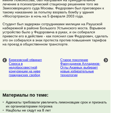
имени Ломоносова, был направлен на принудительное
лечение в психиатрический стационар решением того же
Замоскворецкого суда Москвы. Федорович был приговорен к
такому наказанию за попытку взорвать бомбу у здания
«Мосгортранса» в ночь на 5 февраля 2003 года.
Студент был задержан сотрудниками милиции на Раушской
набережной в районе Большого Устьинского моста. Взрывное
устройство было у Федоровича в руках, и он собирался
привести его в действие - как пояснил сам Федорович, сделать
это он собирался в знак протеста против повышения тарифов
на проезд в общественном транспорте.
Березовский обвинил
Старое поколение
Сороса в
Фархуддинов Алладинов-
недобросовестной
Оглы Акаевых выбирает
конкуренции на ниве
новые избирательные
гражданских свобод
технологии
Материалы по теме:
Адвокаты требовали увеличить лимоновцам срок и признать
их организаторами погрома
Нацболы не сядут на 8 лет