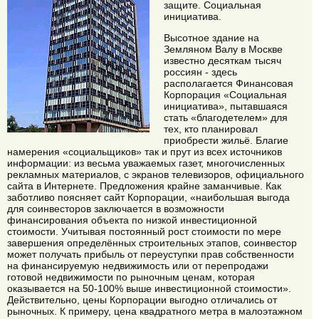
защите. Социальная
инициатива.
Высотное здание на
Земляном Валу в Москве
известно десяткам тысяч
россиян - здесь
располагается Финансовая
Корпорация «Социальная
инициатива», пытавшаяся
стать «благодетелем» для
тех, кто планировал
приобрести жильё. Благие
намерения «социальщиков» так и прут из всех источников
информации: из весьма уважаемых газет, многочисленных
рекламных материалов, с экранов телевизоров, официального
сайта в Интернете. Предложения крайне заманчивые. Как
заботливо поясняет сайт Корпорации, «наибольшая выгода
для соинвесторов заключается в возможности
финансирования объекта по низкой инвестиционной
стоимости. Учитывая постоянный рост стоимости по мере
завершения определённых строительных этапов, соинвестор
может получать прибыль от переуступки прав собственности
на финансируемую недвижимость или от перепродажи
готовой недвижимости по рыночным ценам, которая
оказывается на 50-100% выше инвестиционной стоимости».
Действительно, цены Корпорации выгодно отличались от
рыночных. К примеру, цена квадратного метра в малоэтажном