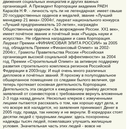
движения социальных инициатив и других важных
организаций. А Президент Корпорации академик РАЕН
Карасёв Н.Ф. - личность чуть ли не легендарная: имеет свыше
20 государственных орденов и медалей, звание «Лучший
менеджер 21 века» /2004г/, лауреат национального конкурса
«Лучший предприниматель 10-летия», награждён
Общественным орденом «За возрождение России. ХХ1 век»,
имеет почётное звание и почётный знак «Рыцарь науки и
искусства». Не обделена наградами и сама Корпорация.
Лауреат Премии «ФИНАНСОВАЯ ЭЛИТА РОССИИ» за 2005
год, обладатель Премии «Финансовый Олимп» за 2002-
2004г.г., Грамоты Правительства России «Российская
организация высокой социальной эффективности» за 2004
год, Премии «Строительный Олимп» за активную поддержку
развития строительного комплекса регионов Российской
Федерации в 2003году. И ещё очень много различных
дипломов и почётных званий. Я прохожу в полуподвальное
обшарпанное помещение со следами былого величия, где
теперь протекает основная деятельность Корпорации.
Деятельность эта сводится к ежедневному приёму десятков
заявлений от соинвесторов с требованием вернуть вложенные
2-3 года назад деньги. Несколько клерков с измученными
лицами пытаются рассказать о том, как хорошо идут дела, и
что вскоре всё наладится, но заявления принимают. Денег в
2005 году, правда, так никому и не вернули. В коридорах стоят
десятки людей с траурными лицами: здесь похоронены
надежды тысяч людей, пожелавших улучшить жилищные
условия. Значительная часть этих людей - вовсе не