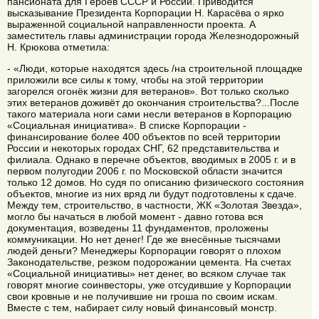
пансионата для Героев СССР и России. Приводится
высказывание Президента Корпорации Н. Карасёва о ярко
выраженной социальной направленности проекта. А
заместитель главы администрации города Железнодорожный
Н. Крюкова отметила:
- «Люди, которые находятся здесь /на строительной площадке
приложили все силы к тому, чтобы на этой территории
загорелся огонёк жизни для ветеранов». Вот только сколько
этих ветеранов доживёт до окончания строительства?...После
такого материала ноги сами несли ветеранов в Корпорацию
«Социальная инициатива». В списке Корпорации -
финансирование более 400 объектов по всей территории
России и некоторых городах СНГ, 62 представительства и
филиала. Однако в перечне объектов, вводимых в 2005 г. и в
первом полугодии 2006 г. по Московской области значится
только 12 домов. Но судя по описанию физического состояния
объектов, многие из них вряд ли будут подготовлены к сдаче.
Между тем, строительство, в частности, ЖК «Золотая Звезда»,
могло бы начаться в любой момент - давно готова вся
документация, возведены 11 фундаментов, проложены
коммуникации. Но нет денег! Где же внесённые тысячами
людей деньги? Менеджеры Корпорации говорят о плохом
Законодательстве, резком подорожании цемента. На счетах
«Социальной инициативы» нет денег, во всяком случае так
говорят многие соинвесторы, уже отсудившие у Корпорации
свои кровные и не получившие ни гроша по своим искам.
Вместе с тем, набирает силу новый финансовый монстр.