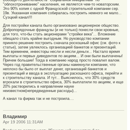
"облохотрониванию" населения, не является чем-то новаторским.
Это 90% копия с одной Французской строительной компании сер.
19в. Указанная компания собиралась построить немного не мало...
Суэцкий канал!!!
Для постройки канала было организовано акционерное общество.
Добропорядочные французы (и не только) понесли свои кровные,
для того, что-бы стать акционерами "стройки века"... Вложение
обещало стать крайне выгодным. Но руководство компании
приняло решение построить сначала роскошный офис (см. фото к
статье), затем увлеклось организацией банкетов и презентаций.
Тем временем, инвесторы несли и несли деньги... Настало время
выплаты и первых диведентов по акциям... И они были выплачены!
Причем большие! Тогда в компанию народ просто повалил валом.
Через год правительственные органы намекнули компании, что
неплохо бы было от выплат денег, организаций банкетов и
презентаций и ввода в эксплуатацию раскошного офиса, перейти и
к строительству канала. И тут... Выяснилось, что 30% средств
вгрохали в строительство офиса, 30% выплатили по акциям, и еще
20% растворились в направлении науке
неизвестном(непредвиденные расходы)...
А канал та фирма так и не построила....
Владимир
Apr 19 2006 11:31AM