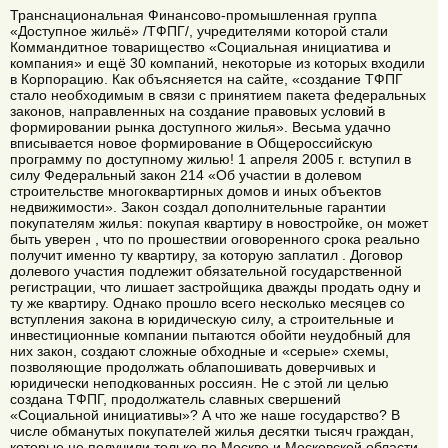
Транснациональная Финансово-промышленная группа
«Доступное жильё» /ТФПГ/, учредителями которой стали
Коммандитное товарищество «Социальная инициатива и
компания» и ещё 30 компаний, некоторые из которых входили
в Корпорацию. Как объясняется на сайте, «создание ТФПГ
стало необходимым в связи с принятием пакета федеральных
законов, направленных на создание правовых условий в
формировании рынка доступного жилья». Весьма удачно
вписывается новое формирование в Общероссийскую
программу по доступному жилью! 1 апреля 2005 г. вступил в
силу Федеральный закон 214 «Об участии в долевом
строительстве многоквартирных домов и иных объектов
недвижимости». Закон создал дополнительные гарантии
покупателям жилья: покупая квартиру в новостройке, он может
быть уверен , что по прошествии оговоренного срока реально
получит именно ту квартиру, за которую заплатил . Договор
долевого участия подлежит обязательной государственной
регистрации, что лишает застройщика дважды продать одну и
ту же квартиру. Однако прошло всего несколько месяцев со
вступления закона в юридическую силу, а строительные и
инвестиционные компании пытаются обойти неудобный для
них закон, создают сложные обходные и «серые» схемы,
позволяющие продолжать облапошивать доверчивых и
юридически неподкованных россиян. Не с этой ли целью
создана ТФПГ, продолжатель славных свершений
«Социальной инициативы»? А что же наше государство? В
числе обманутых покупателей жилья десятки тысяч граждан,
которые не получили только по Москве и Московской области