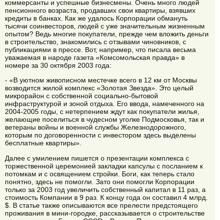
коммерсанты и успешные бизнесмены. Очень много людей
пенсионного возраста, продавших свои квартиры, взявших
кредиты в банках. Как же удалось Корпорации обмануть
тысячи соинвесторов, людей с уже значительным жизненным
опытом? Ведь многие покупатели, прежде чем вложить деньги
в строительство, знакомились с отзывами чиновников, с
публикациями в прессе. Вот, например, что писала весьма
уважаемая в народе газета «Комсомольская правда» в
номере за 30 октября 2003 года:
- «В уютном живописном местечке всего в 12 км от Москвы
возводится жилой комплекс «Золотая Звезда». Это целый
микрорайон с собственной социально-бытовой
инфраструктурой и зоной отдыха. Его ввода, намеченного на
2004-2005 годы, с нетерпением ждут как покупатели жилья,
желающие поселиться в чудесном уголке Подмосковья, так и
ветераны войны и военной службы Железнодорожного,
которым по договоренности с инвестором здесь выделены
бесплатные квартиры».
Далее с умилением пишется о презентации комплекса с
торжественной церемонией закладки капсулы с посланием к
потомкам и с освящением стройки. Боги, как теперь стало
понятно, здесь не помогли. Зато они помогли Корпорации
только за 2003 год увеличить собственный капитал в 11 раз, а
стоимость Компании в 9 раз. К концу года он составил 4 млрд.
$. В статье также описываются все прелести предстоящего
проживания в мини-городке, рассказывается о строительстве