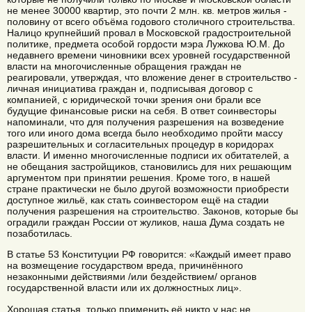
не менее 30000 квартир, это почти 2 млн. кв. метров жилья -
половину от всего объёма годового столичного строительства.
Налицо крупнейший провал в Московской градостроительной
политике, предмета особой гордости мэра Лужкова Ю.М. До
недавнего времени чиновники всех уровней государственной
власти на многочисленные обращения граждан не
реагировали, утверждая, что вложение денег в строительство -
личная инициатива граждан и, подписывая договор с
компанией, с юридической точки зрения они брали все
будущие финансовые риски на себя. В ответ соинвесторы
напоминали, что для получения разрешения на возведение
того или иного дома всегда было необходимо пройти массу
разрешительных и согласительных процедур в коридорах
власти. И именно многочисленные подписи их обитателей, а
не обещания застройщиков, становились для них решающим
аргументом при принятии решения. Кроме того, в нашей
стране практически не было другой возможности приобрести
доступное жильё, как стать соинвестором ещё на стадии
получения разрешения на строительство. Законов, которые бы
оградили граждан России от жуликов, наша Дума создать не
позаботилась.
В статье 53 Конституции РФ говорится: «Каждый имеет право
на возмещение государством вреда, причинённого
незаконными действиями /или бездействием/ органов
государственной власти или их должностных лиц».
Хорошая статья, только применить её никто у нас не