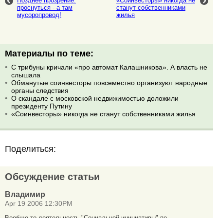
Позднее прозрение:
«Соинвесторы» никогда не
проснуться - а там
станут собственниками
мусоропровод!
жилья
Материалы по теме:
С трибуны кричали «про автомат Калашникова». А власть не
слышала
Обманутые соинвесторы повсеместно организуют народные
органы следствия
О скандале с московской недвижимостью доложили
президенту Путину
«Соинвесторы» никогда не станут собственниками жилья
Поделиться:
Обсуждение статьи
Владимир
Apr 19 2006 12:30PM
Вообще-то деятельность "Социальной инициативы" по