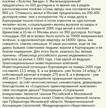
посёлке «Золотая Звезда» /г. Железнодорожный/
предлагалась по 500 долларов в то время как в рядом
расположенном посёлке «Семь звёзд» она составляла более
800 у.е. Стоимость жилья в Москве предлагалась на 200-400
долларов ниже, чем у конкурентов. Ну а когда дела в
Корпорации пошли плохо и поток клиентов за «доступным
жильём» иссяк, «социальщики» вконец вылезли из шкуры и
стали предлагать в апреле 2005 года жильё в посёлке
Щемилово в 15 км от Москвы всего по 350 долларов. Коттедж
площадью 250 кв.м можно было купить за 70000 американских
зелёных, а однокомнатную квартиру за 16000. Цены, как
говорится, совсем смешные. И наши россияне, ещё не так
давно бывшие советскими людьми, верили в Корпорацию и её
благие намерения. Для этого были, казалось бы, веские
причины. «Ровесница российского рынка недвижимости»
работала на рынке с 1991 года, став одной из ведущих
транснациональных инвестиционных компаний.
Инвестиционный потенциал Корпорации на январь 2005 года
составлял 13,5 млрд. $, а на февраль -уже более 14 млрд.! А
собственный капитал в январе 270 млн.$, а в феврале - уже
400 млн.$ !!! Такое волшебное приращение произошло,
очевидно, за счёт многочисленных соинвесторов, доверивших
благодетелям из «Социально ориентированной компании»
свои последние деньги? Корпорация «Социальная
инициатива» является членом Российской и Московской
торгово-промышленных палат, Совета общественной палаты
при Губернаторе Московской области, Межрегиональной
Ассоциации строителей, Международного общественного