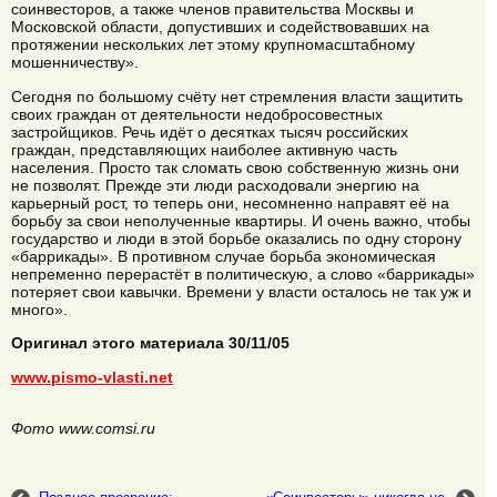
соинвесторов, а также членов правительства Москвы и
Московской области, допустивших и содействовавших на
протяжении нескольких лет этому крупномасштабному
мошенничеству».
Сегодня по большому счёту нет стремления власти защитить
своих граждан от деятельности недобросовестных
застройщиков. Речь идёт о десятках тысяч российских
граждан, представляющих наиболее активную часть
населения. Просто так сломать свою собственную жизнь они
не позволят. Прежде эти люди расходовали энергию на
карьерный рост, то теперь они, несомненно направят её на
борьбу за свои неполученные квартиры. И очень важно, чтобы
государство и люди в этой борьбе оказались по одну сторону
«баррикады». В противном случае борьба экономическая
непременно перерастёт в политическую, а слово «баррикады»
потеряет свои кавычки. Времени у власти осталось не так уж и
много».
Оригинал этого материала 30/11/05
www.pismo-vlasti.net
Фото www.comsi.ru