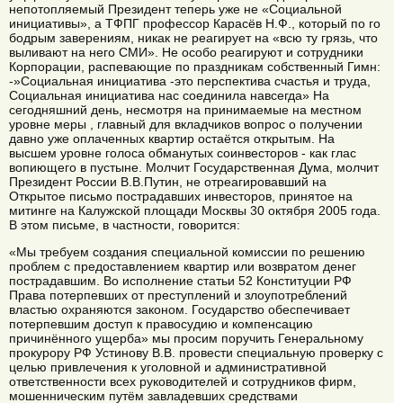
непотопляемый Президент теперь уже не «Социальной
инициативы», а ТФПГ профессор Карасёв Н.Ф., который по го
бодрым заверениям, никак не реагирует на «всю ту грязь, что
выливают на него СМИ». Не особо реагируют и сотрудники
Корпорации, распевающие по праздникам собственный Гимн:
-»Социальная инициатива -это перспектива счастья и труда,
Социальная инициатива нас соединила навсегда» На
сегодняшний день, несмотря на принимаемые на местном
уровне меры , главный для вкладчиков вопрос о получении
давно уже оплаченных квартир остаётся открытым. На
высшем уровне голоса обманутых соинвесторов - как глас
вопиющего в пустыне. Молчит Государственная Дума, молчит
Президент России В.В.Путин, не отреагировавший на
Открытое письмо пострадавших инвесторов, принятое на
митинге на Калужской площади Москвы 30 октября 2005 года.
В этом письме, в частности, говорится:
«Мы требуем создания специальной комиссии по решению
проблем с предоставлением квартир или возвратом денег
пострадавшим. Во исполнение статьи 52 Конституции РФ
Права потерпевших от преступлений и злоупотреблений
властью охраняются законом. Государство обеспечивает
потерпевшим доступ к правосудию и компенсацию
причинённого ущерба» мы просим поручить Генеральному
прокурору РФ Устинову В.В. провести специальную проверку с
целью привлечения к уголовной и административной
ответственности всех руководителей и сотрудников фирм,
мошенническим путём завладевших средствами