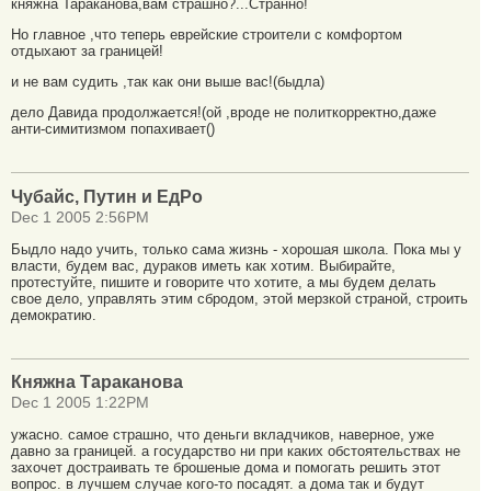
княжна Тараканова,вам страшно?...Странно!
Но главное ,что теперь еврейские строители с комфортом
отдыхают за границей!
и не вам судить ,так как они выше вас!(быдла)
дело Давида продолжается!(ой ,вроде не политкорректно,даже
анти-симитизмом попахивает()
Чубайс, Путин и ЕдРо
Dec 1 2005 2:56PM
Быдло надо учить, только сама жизнь - хорошая школа. Пока мы у
власти, будем вас, дураков иметь как хотим. Выбирайте,
протестуйте, пишите и говорите что хотите, а мы будем делать
свое дело, управлять этим сбродом, этой мерзкой страной, строить
демократию.
Княжна Тараканова
Dec 1 2005 1:22PM
ужасно. самое страшно, что деньги вкладчиков, наверное, уже
давно за границей. а государство ни при каких обстоятельствах не
захочет достраивать те брошеные дома и помогать решить этот
вопрос. в лучшем случае кого-то посадят. а дома так и будут