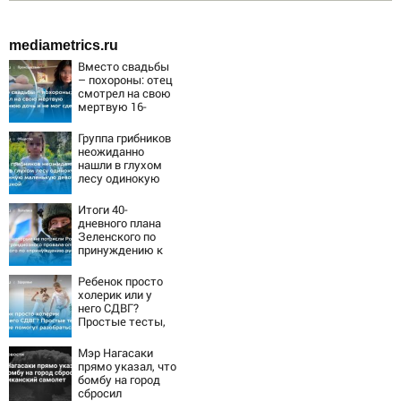
mediametrics.ru
Вместо свадьбы
– похороны: отец
смотрел на свою
мертвую 16-
летнюю дочь и не
мог сдержать
Группа грибников
слезы
неожиданно
нашли в глухом
лесу одинокую
испуганную
маленькую
Итоги 40-
девочку с
дневного плана
игрушкой
Зеленского по
принуждению к
миру: как
ответила Россия,
Ребенок просто
полный разбор
холерик или у
провала операции
него СДВГ?
Украины от
Простые тесты,
военкора Коца
которые помогут
разобраться
Мэр Нагасаки
прямо указал, что
бомбу на город
сбросил