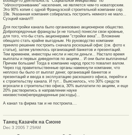
Вообще-то деятельность "Социальной инициативы" по
"облохотрониванию" населения, не является чем-то новаторским.
Это 90% копия с одной Французской строительной компании сер.
19в. Указанная компания собиралась построить немного не мало...
Суэцкий канал!!!
Для постройки канала было организовано акционерное общество.
Добропорядочные французы (и не только) понесли свои кровные,
для того, что-бы стать акционерами "стройки века"... Вложение
обещало стать крайне выгодным. Но руководство компании
приняло решение построить сначала роскошный офис (см. фото к
статье), затем увлеклось организацией банкетов и презентаций.
Тем временем, инвесторы несли и несли деньги... Настало время
выплаты и первых диведентов по акциям... И они были выплачены!
Причем большие! Тогда в компанию народ просто повалил валом.
Через год правительственные органы намекнули компании, что
неплохо бы было от выплат денег, организаций банкетов и
презентаций и ввода в эксплуатацию раскошного офиса, перейти и
к строительству канала. И тут... Выяснилось, что 30% средств
вгрохали в строительство офиса, 30% выплатили по акциям, и еще
20% растворились в направлении науке
неизвестном(непредвиденные расходы)...
А канал та фирма так и не построила....
Танец Казачёк на Сионе
Dec 3 2005 7:29AM