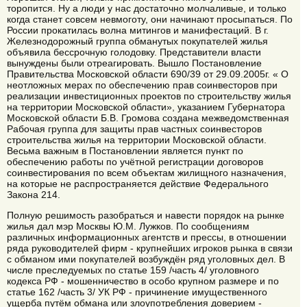
торопится. Ну а люди у нас достаточно молчаливые, и только
когда станет совсем невмоготу, они начинают просыпаться. По
России прокатилась волна митингов и манифестаций. В г.
Железнодорожный группа обманутых покупателей жилья
объявила бессрочную голодовку. Представители власти
вынуждены были отреагировать. Вышло Постановление
Правительства Московской области 690/39 от 29.09.2005г. « О
неотложных мерах по обеспечению прав соинвесторов при
реализации инвестиционных проектов по строительству жилья
на территории Московской области», указанием Губернатора
Московской области Б.В. Громова создана межведомственная
Рабочая группа для защиты прав частных соинвесторов
строительства жилья на территории Московской области.
Весьма важным в Постановлении является пункт по
обеспечению работы по учётной регистрации договоров
соинвестирования по всем объектам жилищного назначения,
на которые не распространяется действие Федерального
Закона 214.
Полную решимость разобраться и навести порядок на рынке
жилья дал мэр Москвы Ю.М. Лужков. По сообщениям
различных информационных агентств и прессы, в отношении
ряда руководителей фирм - крупнейших игроков рынка в связи
с обманом ими покупателей возбуждён ряд уголовных дел. В
числе преследуемых по статье 159 /часть 4/ уголовного
кодекса РФ - мошенничество в особо крупном размере и по
статье 162 /часть 3/ УК РФ - причинение имущественного
ущерба путём обмана или злоупотребления доверием -