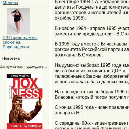
В сентябре 1994 г. А.Богданов о
Молева
депутаты Госдумы на дополнитель
организаторов и исполнителей из
октябре 1995).
В ноябре 1994 - апреле 1995 учас
заместители председателя - В.Сто
РЭП-килограммы
споют на
В 1995 году вместе с Вячеславом 
Евровидении
оргкомитета Российской партии а
возглавил В.Смирнов.
Новотека
На думских выборах 1995 года вм
Загружается, подождите...
числа бывших активистов ДПР и П
телефонные обзвоны избирателей 
использовалась база данных вкл
На президентских выборах 1996 
Власова, который потом получил п
С конца 1996 года - член правлен
аппарата НГ.
С середины 90-х - вице-президен
князем и сменивший фамилию на 