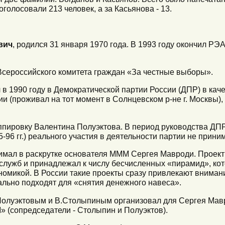
голосовали 213 человек, а за Касьянова - 13.
вич
, родился 31 января 1970 года. В 1993 году окончил Р
Всероссийского комитета граждан «За честные выборы».
в 1990 году в Демократической партии России (ДПР) в каче
и (проживал на тот момент в Солнцевском р-не г. Москвы),
уппировку Валентина Полуэктова. В период руководства ДП
96 гг.) реального участия в деятельности партии не прини
нимал в раскрутке основателя МММ Сергея Мавроди. Проек
лужб и принадлежал к числу бесчисленных «пирамид», ко
номикой. В России такие проекты сразу привлекают внима
еально подходят для «снятия денежного навеса».
В.Полуэктовым и В.Столыпиным организовал для Сергея Ма
 (сопредседатели - Столыпин и Полуэктов).