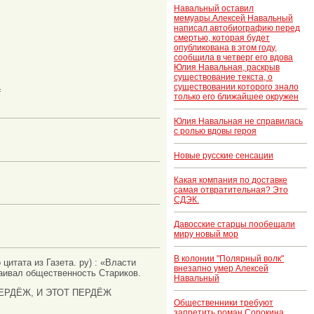
туше»
Навальный оставил
мемуары.Алексей Навальный
написал автобиографию перед
смертью, которая будет
опубликована в этом году,
сообщила в четверг его вдова
Юлия Навальная, раскрыв
существование текста, о
существовании которого знало
=
только его ближайшее окружен
Юлия Навальная не справилась
с ролью вдовы героя
Новые русские сенсации
Какая компания по доставке
самая отвратительная? Это
СДЭК.
Давосские старцы пообещали
миру новый мор
В колонии "Полярный волк"
цитата из Газета. ру) : «Власти
внезапно умер Алексей
каивал общественность Стариков.
Навальный
ЕРДЁЖ, И ЭТОТ ПЕРДЁЖ
Общественники требуют
запретить роман Сорокина