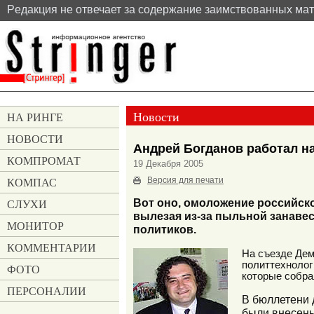
Pедакция не отвечает за содержание заимствованных ма
Новости
НА РИНГЕ
НОВОСТИ
Андрей Богданов работал 
КОМПРОМАТ
19 Декабря 2005
КОМПАС
Версия для печати
СЛУХИ
Вот оно, омоложение российск
вылезая из-за пыльной занавес
МОНИТОР
политиков.
КОММЕНТАРИИ
На съезде Дем
политтехнолог
ФОТО
которые собра
ПЕРСОНАЛИИ
В бюллетени 
были внесены