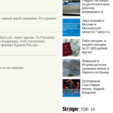
Подросток напал
на десятилетнюю
девочку,
ворвавшись в
квартиру
и черной икрой замазаны. Кто думает
Звук взрыва в
Москве и
Московской
области 7 августа
2026 года:
боиться, лезет кругом. То Рагозина
Причины,
Работающим, и
о Богданова, чтоб похоронить
источник, откуда
неработающим:
у филиал Едоков России.
был громкий
по 27 400 рублей
хлопок
вручат
пенсионерам в
сентябре -
Живущая в
PrimaMedia.ru
Италии русская
в-то не лышние...
сравнила жизнь в
Европе и в Крыму
Долгаревой
счастливая
жизнь. Андрей
Бледный
пронзительно
зачитал стихи
вместо рэпа: «У
меня на душе сто
и один шов — это