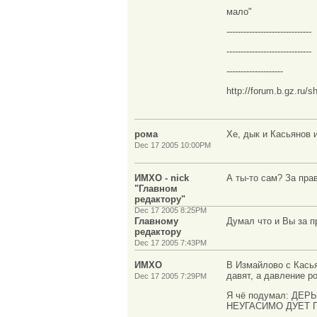
мало"
------------------------------
------------------------------
--------------------
http://forum.b.gz.ru
рома
Хе, дык и Касьянов 
Dec 17 2005 10:00PM
ИМХО - nick
А ты-то сам? За пра
"Главном
редактору"
Dec 17 2005 8:25PM
Главному
Думал что и Вы за п
редактору
Dec 17 2005 7:43PM
ИМХО
В Измайлово с Касьян
давят, а давление р
Dec 17 2005 7:29PM
Я чё подумал: ДЕ
НЕУГАСИМО ДУЕТ П