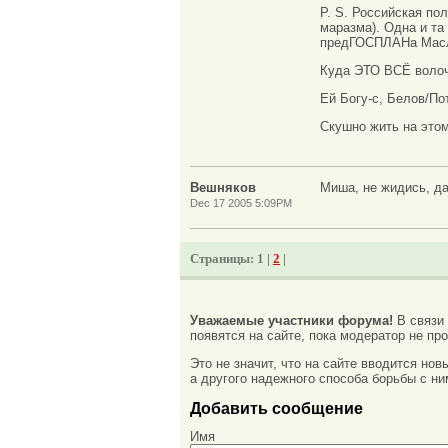
P. S. Российская по
маразма). Одна и та
предГОСПЛАНа Маслюк
Куда ЭТО ВСЁ воло
Ей Богу-с, Белов/По
Скушно жить на этом 
Вешняков
Миша, не жидись, да
Dec 17 2005 5:09PM
Страницы:
1 |
2
|
Уважаемые участники форума!
В связи
появятся на сайте, пока модератор не про
Это не значит, что на сайте вводится но
а другого надежного способа борьбы с ни
Добавить сообщение
Имя