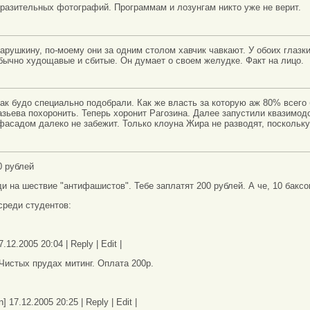
разительных фотографий. Программам и лозунгам никто уже не верит.
арушкину, по-моему они за одним столом хавчик чавкают. У обоих глазк
обычно худощавые и сбитые. Он думает о своем желудке. Факт на лицо.
как будо специально подобрали. Как же власть за которую аж 80% всего 
азьева похоронить. Теперь хоронит Рагозина. Далее запустили квазимод
фасадом далеко не забежит. Только клоуна Жира не разводят, поскольк
0 рублей
и на шествие "антифашистов". Тебе заплатят 200 рублей. А че, 10 баксо
среди студентов:
7.12.2005 20:04 | Reply | Edit |
 Чистых прудах митинг. Оплата 200р.
] 17.12.2005 20:25 | Reply | Edit |