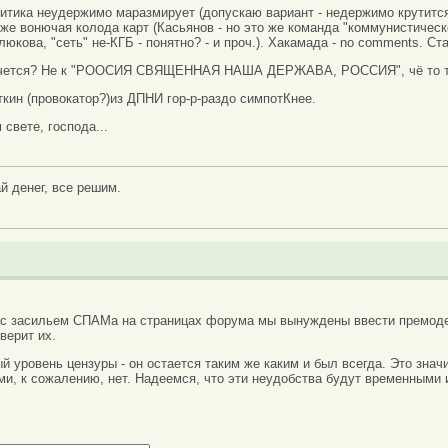
литика неудержимо маразмирует (допускаю вариант - недержимо крутитс
 же вонючая колода карт (Касьянов - но это же команда "коммунистическо
ова, "сеть" не-КГБ - понятно? - и проч.). Хакамада - no comments. Ст
чется? Не к "РООСИЯ СВЯЩЕННАЯ НАША ДЕРЖАВА, РОССИЯ", чё то та
ткин (провокатор?)из ДПНИ гор-р-раздо симпотКнее.
свете, господа...
й денег, все решим.
 с засильем СПАМа на страницах форума мы вынуждены ввести премоде
верит их.
вый уровень цензуры - он остается таким же каким и был всегда. Это зн
ми, к сожалению, нет. Надеемся, что эти неудобства будут временными 