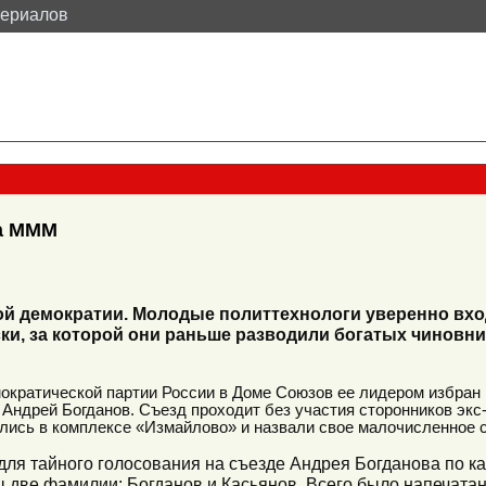
териалов
на МММ
ой демократии. Молодые политтехнологи уверенно вхо
ки, за которой они раньше разводили богатых чиновник
ократической партии России в Доме Союзов ее лидером избра
 Андрей Богданов. Съезд проходит без участия сторонников эк
лись в комплексе «Измайлово» и назвали свое малочисленное 
для тайного голосования на съезде Андрея Богданова по к
 две фамилии: Богданов и Касьянов. Всего было напечатан