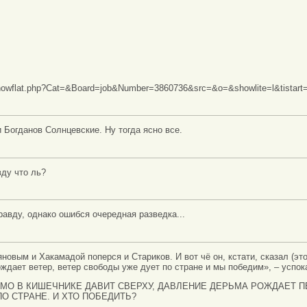
/showflat.php?Cat=&Board=job&Number=3860736&src=&o=&showlite=l&tistart
и Богданов Солнцевские. Ну тогда ясно все.
вду что ль?
равду, однако ошибся очередная разведка...
овым и Хакамадой поперся и Стариков. И вот чё он, кстати, сказал (это 
ождает ветер, ветер свободы уже дует по стране и мы победим», – успо
РЬМО В КИШЕЧНИКЕ ДАВИТ СВЕРХУ, ДАВЛЕНИЕ ДЕРЬМА РОЖДАЕТ П
О СТРАНЕ. И ХТО ПОБЕДИТЬ?