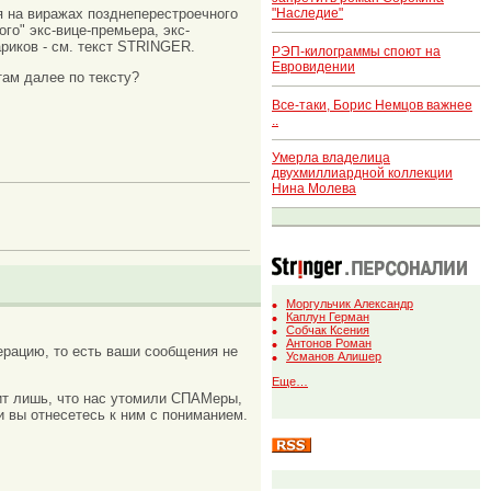
"Наследие"
я на виражах позднеперестроечного
го" экс-вице-премьера, экс-
ариков - см. текст STRINGER.
РЭП-килограммы споют на
Евровидении
м далее по тексту?
Все-таки, Борис Немцов важнее
..
Умерла владелица
двухмиллиардной коллекции
Нина Молева
Моргульчик Александр
Каплун Герман
Собчак Ксения
Антонов Роман
рацию, то есть ваши сообщения не
Усманов Алишер
Еще…
ачит лишь, что нас утомили СПАМеры,
и вы отнесетесь к ним с пониманием.