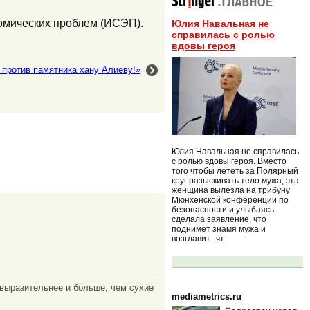
омических проблем (ИСЭП).
Юлия Навальная не
справилась с ролью
вдовы героя
против памятника хану Алиеву!»
Юлия Навальная не справилась
с ролью вдовы героя. Вместо
того чтобы лететь за Полярный
круг разыскивать тело мужа, эта
женщина вылезла на трибуну
Мюнхенской конференции по
безопасности и улыбаясь
сделала заявление, что
поднимет знамя мужа и
возглавит...чт
 выразительнее и больше, чем сухие
mediametrics.ru