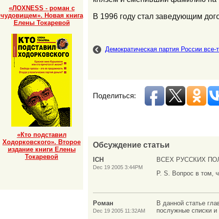
«ЛОХNESS - роман с
чудовищем». Новая книга
В 1996 году стал заведующим до
Елены Токаревой
Демократическая партия России все-
Поделиться:
«Кто подставил
Ходорковского». Второе
Обсуждение статьи
издание книги Елены
Токаревой
ICH
ВСЕХ РУССКИХ ПОЛ
Dec 19 2005 3:44PM
P. S. Вопрос в том, 
Роман
В данной статье гла
послужные списки и
Dec 19 2005 11:32AM