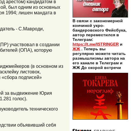
од арестом) кандидатом в
ой, был одним из основных
ря 1994; лишен мандата в
В связи с закономерной
кончиной укро-
датель - С.Мавроди,
бандеровского Фейсбука,
автор переместился в
Телеграм:
ДПР) участвовал в создании
https://t.me/ISTRINGER
и
ЖЖ
. Теперь вы
бителей (ОПА), которую
регулярно можете читать
размышлизмы автора на
его канале в Телеграм и
миджмейкеров (в основном из
ЖЖ До скорой встречи
асклейку листовок,
я «сбора подписей»
сей за выдвижение Юрия
.281 голос).
руководитель технического
ледствии объявивший себя