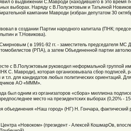
бъявил о выдвижении С.Мавроди (находившего в это время п
ных выборах. Наряду с В.Полуэктовым и Татьяной Новиков
бирательной кампании Мавроди (избран депутатом 30 октяб
твовал в создании Партии народного капитала (ПНК; предсе
лыпин и Т.Новикова).
Смирновым ( в 1991-92 гг. - заместитель председателя МС 
втомобилистов (РПА), а затем Объединенной партии автолю
есте с В.Полуэктовым руководил неформальной группой и
НК С. Мавроди), которая организовывала сбор подписей, р
и т.п. для кандидатов любых политических ориентаций. Дл
адчиков АО «МММ».
года был одним из организаторов «сбора» миллиона подпи
редпоследнее место на президентских выборах (0,20% - 151
ия объединения «Наш город» (НГ) Н. Гончара, фактический 
т Центра «Новоком» (президент - Алексей КошмарОв, впос
Трубецкой).