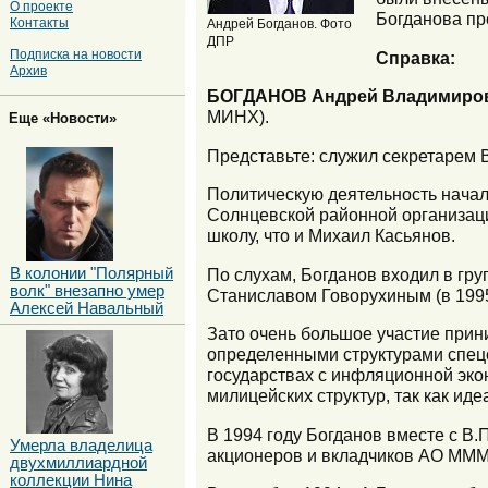
О проекте
Богданова про
Контакты
Андрей Богданов. Фото
ДПР
Подписка на новости
Справка:
Архив
БОГДАНОВ Андрей Владимиро
МИНХ).
Еще «Новости»
Представьте: служил секретарем 
Политическую деятельность начал 
Солнцевской районной организаци
школу, что и Михаил Касьянов.
По слухам, Богданов входил в гр
В колонии "Полярный
волк" внезапно умер
Станиславом Говорухиным (в 1995-
Алексей Навальный
Зато очень большое участие при
определенными структурами спецс
государствах с инфляционной эко
милицейских структур, так как ид
В 1994 году Богданов вместе с 
Умерла владелица
акционеров и вкладчиков АО МММ»
двухмиллиардной
коллекции Нина