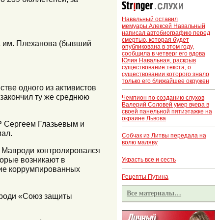
Навальный оставил
мемуары.Алексей Навальный
написал автобиографию перед
смертью, которая будет
ЭА им. Плеханова (бывший
опубликована в этом году,
сообщила в четверг его вдова
Юлия Навальная, раскрыв
существование текста, о
существовании которого знало
только его ближайшее окружен
стве одного из активистов
 закончил ту же среднюю
Чемпион по созданию слухов
Валерий Соловей умер вчера в
своей панельной пятиэтажке на
окраине Львова
Р Сергеем Глазьевым и
мал.
Собчак из Литвы передала на
волю маляву
т Мавроди контролировался
торые возникают в
Украсть все и сесть
ние коррумпированных
Рецепты Путина
Все материалы…
вроди «Союз защиты