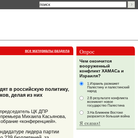
Опрос
все материалы раздела
Чем окончится
вооруженный
конфликт ХАМАСа и
Израиля?
1.Израиль размажет
Палестину и палестинский
дят в российскую политику,
народ
ов, делая из них
2.В результате конфликта
возникнет новое
государство Палестина
н председатель ЦК ДПР
3.На Ближнем Востоке
с-премьера Михаила Касьянова,
разразится большая война
собрание «конференцией».
андидатуре лидера партии
о 239 бюллетеней, за