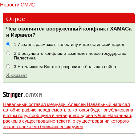
Новости СМИ2
Опрос
Чем окончится вооруженный конфликт ХАМАСа
и Израиля?
1.Израиль размажет Палестину и палестинский народ
2.В результате конфликта возникнет новое государство
Палестина
3.На Ближнем Востоке разразится большая война
Навальный оставил мемуары.Алексей Навальный написал
автобиографию перед смертью, которая будет опубликована
в этом году, сообщила в четверг его вдова Юлия Навальная,
раскрыв существование текста, о существовании которого
знало только его ближайшее окружен