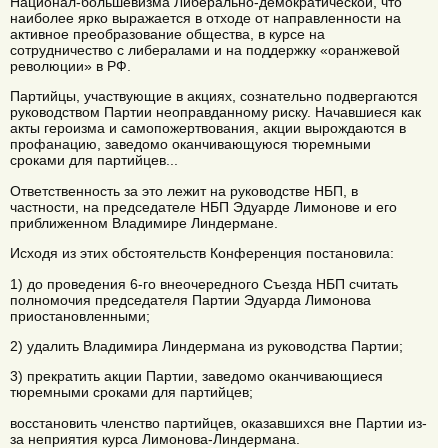
Национал-большевизма Либерально-демократической, что
наиболее ярко выражается в отходе от направленности на
активное преобразование общества, в курсе на
сотрудничество с либералами и на поддержку «оранжевой
революции» в РФ.
Партийцы, участвующие в акциях, сознательно подвергаются
руководством Партии неоправданному риску. Начавшиеся как
акты героизма и самопожертвования, акции вырождаются в
профанацию, заведомо оканчивающуюся тюремными
сроками для партийцев...
Ответственность за это лежит на руководстве НБП, в
частности, на председателе НБП Эдуарде Лимонове и его
приближенном Владимире Линдермане.
Исходя из этих обстоятельств Конференция постановила:
1) до проведения 6-го внеочередного Съезда НБП считать
полномочия председателя Партии Эдуарда Лимонова
приостановленными;
2) удалить Владимира Линдермана из руководства Партии;
3) прекратить акции Партии, заведомо оканчивающиеся
тюремными сроками для партийцев;
восстановить членство партийцев, оказавшихся вне Партии из-
за неприятия курса Лимонова-Линдермана.