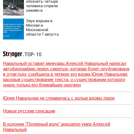
опознать: четыре
человека сгорели
заживо в
страшном ДТП на
трассе
Звук взрыва в
07/08/2026 –
Москве и
Новости
Московской
области 7 августа
2026 года:
Причины,
источник, откуда
был громкий
хлопок
Навальный оставил мемуары.Алексей Навальный написал
автобиографию перед смертью, которая будет опубликована
в этом году, сообщила в четверг его вдова Юлия Навальная,
раскрыв существование текста, о существовании которого
знало только его ближайшее окружен
Юлия Навальная не справилась с ролью вдовы героя
Новые русские сенсации
В колонии "Полярный волк" внезапно умер Алексей
Навальный