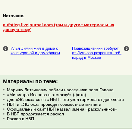
Источник:
aufstieg.livejournal.com (там и другие материалы на
данную тему)
Илья Зимин жил в доме с
Правозащитники требуют
консьержкой и домофоном
от Лужкова разрешить гей-
парад в Москве
Материалы по теме:
Маришу Литвинович побили наследники попа Гапона
«Министра Иванова в отставку!» (фото)
Для «Яблока» союз с НБП - это укол гормона от дряхлости
НБП и «Яблоко» проводят совместные митинги
Официальный сайт НБП назвал имена «раскольников»
В НБП продолжается раскол
Раскол в НБП