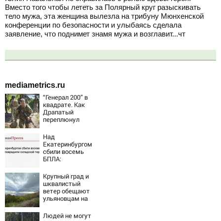
Вместо того чтобы лететь за Полярный круг разыскивать
тело мужа, эта женщина вылезла на трибуну Мюнхенской
конференции по безопасности и улыбаясь сделала
заявление, что поднимет знамя мужа и возглавит...чт
mediametrics.ru
“Генерал 200” в
квадрате. Как
Драпатый
переплюнул
Сырского
Над
Екатеринбургом
сбили восемь
БПЛА:
эвакуированы
800 сотрудников
Крупный град и
Wildberries
шквалистый
ветер обещают
ульяновцам на
выходные
Людей не могут