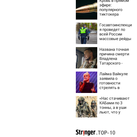
Кровь в прямом
эфире:
популярного
тиктокера
застрелили у
ресторана
Госавтоинспекци
я проведет по
всей России
массовые рейды
с 10 августа
Названа точная
причина смерти
Владлена
Татарского -
Новости на
Вести.ru
Лайма Вайкуле
заявила о
готовности
стрелять в
случае нападения
РФ на Латвию
«Нас стачивают
КАБами по 3
тонны, а в уши
льют, что у
русских «нет
резервов»