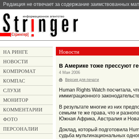
Pедакция не отвечает за содержание заимствованных ма
Новости
НА РИНГЕ
НОВОСТИ
В Америке тоже прессуют ге
КОМПРОМАТ
4 Мая 2006
КОМПАС
Версия для печати
СЛУХИ
Human Rights Watch посчитала, ч
иммиграционного законодательств
МОНИТОР
В результате многие из них предп
КОММЕНТАРИИ
семьям те же права, что и разноп
Южная Африка, Австралия и Нова
ФОТО
ПЕРСОНАЛИИ
Доклад, который подготовила Hum
судьба мультинациональных одноп