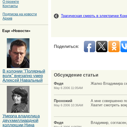
О проекте
Контакты
Подписка на новости
Трагическая смерть в электричке Кон
Архив
Еще «Новости»
Поделиться:
В колонии "Полярный
Обсуждение статьи
волк" внезапно умер
Алексей Навальный
Федя
Жалко Владимира се
May 6 2006 11:05AM
Прохожий
А мне совершенно по
Хватит смотреть вокр
May 6 2006 10:36AM
Умерла владелица
двухмиллиардной
Федя
Владимир, согласен,
коллекции Нина
May 5 2006 4:06PM