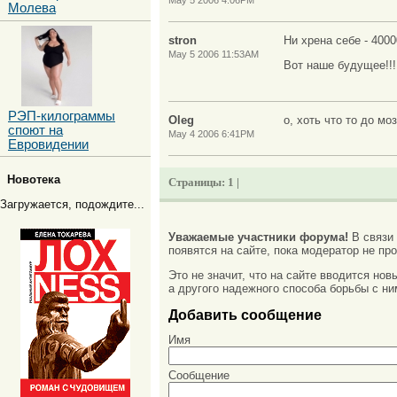
Молева
stron
Ни хрена себе - 400
May 5 2006 11:53AM
Вот наше будущее!!!
РЭП-килограммы
Oleg
о, хоть что то до мо
споют на
May 4 2006 6:41PM
Евровидении
Новотека
Страницы:
1 |
Загружается, подождите...
Уважаемые участники форума!
В связи
появятся на сайте, пока модератор не про
Это не значит, что на сайте вводится но
а другого надежного способа борьбы с ни
Добавить сообщение
Имя
Сообщение