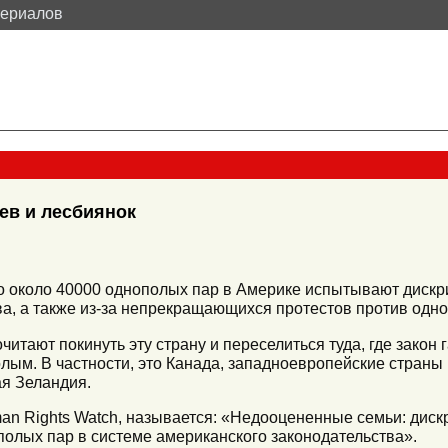
териалов
ев и лесбиянок
то около 40000 однополых пар в Америке испытывают диск
а, а также из-за непрекращающихся протестов против одн
очитают покинуть эту страну и переселиться туда, где зако
олым. В частности, это Канада, западноевропейские страны
я Зеландия.
an Rights Watch, называется: «Недооцененные семьи: диск
олых пар в системе американского законодательства».