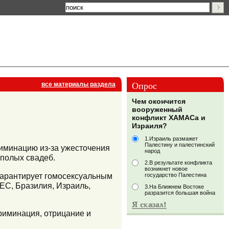
Опрос
все материалы раздела
Чем окончится
вооруженный
конфликт ХАМАСа и
Израиля?
1.Израиль размажет
Палестину и палестинский
риминацию из-за ужесточения
народ
ополых свадеб.
2.В результате конфликта
возникнет новое
н гарантирует гомосексуальным
государство Палестина
 ЕС, Бразилия, Израиль,
3.На Ближнем Востоке
разразится большая война
риминация, отрицание и