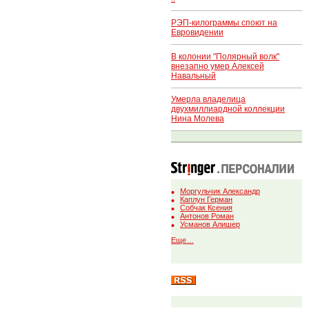
РЭП-килограммы споют на
Евровидении
В колонии "Полярный волк"
внезапно умер Алексей
Навальный
Умерла владелица
двухмиллиардной коллекции
Нина Молева
Моргульчик Александр
Каплун Герман
Собчак Ксения
Антонов Роман
Усманов Алишер
Еще…