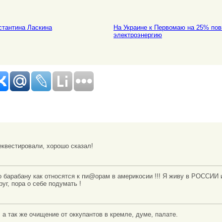
стантина Ласкина
На Украине к Первомаю на 25% пов
электроэнергию
квестировали, хорошо сказал!
 барабану как относятся к пи@орам в америкосии !!! Я живу в РОССИИ 
уг, пора о себе подумать !
 а так же очищение от оккупантов в кремле, думе, палате.