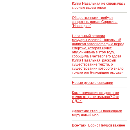
Юлия Навальная не справилась
с ролью вдовы героя
Общественники требуют
запретить роман Сорокина
"Наследие"
Навальный оставил
мемуары.Алексей Навальный
написал автобиографию перед
смертью, которая будет
опубликована в этом году,
сообщила в четверг его вдова
Юлия Навальная, раскрыв
существование текста, о
существовании которого знало
только его ближайшее окружен
Новые русские сенсации
Какая компания по доставке
самая отвратительная? Это
СДЭК.
Давосские старцы пообещали
миру новый мор
Все-таки, Борис Немцов важнее
..