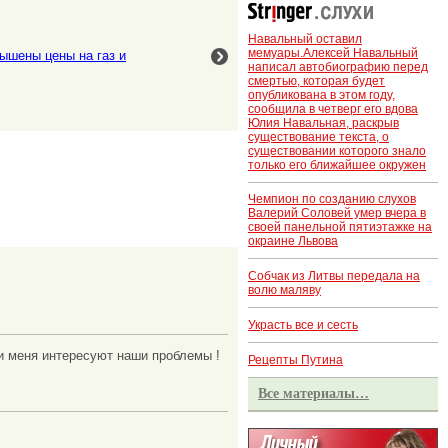
Навальный оставил
мемуары.Алексей Навальный
ышены цены на газ и
написал автобиографию перед
смертью, которая будет
опубликована в этом году,
сообщила в четверг его вдова
Юлия Навальная, раскрыв
существование текста, о
существовании которого знало
только его ближайшее окружен
Чемпион по созданию слухов
Валерий Соловей умер вчера в
своей панельной пятиэтажке на
окраине Львова
Собчак из Литвы передала на
волю маляву
Украсть все и сесть
и меня интересуют наши проблемы !
Рецепты Путина
Все материалы…