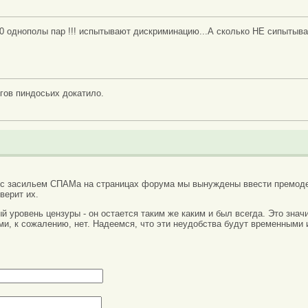
00 однополы пар !!! испытывают дискриминацию...А сколько НЕ сипытыва
згов пиндосьих докатило.
 с засильем СПАМа на страницах форума мы вынуждены ввести премоде
верит их.
вый уровень цензуры - он остается таким же каким и был всегда. Это зн
ми, к сожалению, нет. Надеемся, что эти неудобства будут временными 