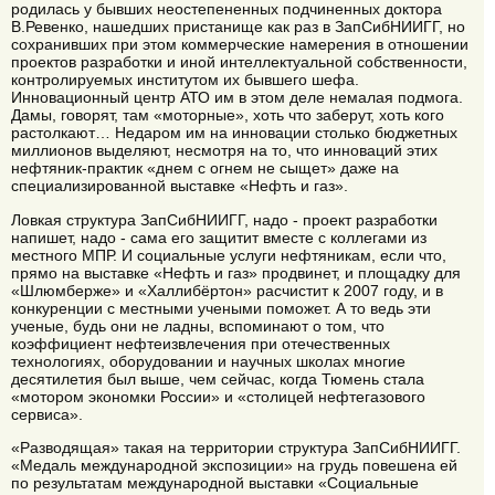
родилась у бывших неостепененных подчиненных доктора
В.Ревенко, нашедших пристанище как раз в ЗапСибНИИГГ, но
сохранивших при этом коммерческие намерения в отношении
проектов разработки и иной интеллектуальной собственности,
контролируемых институтом их бывшего шефа.
Инновационный центр АТО им в этом деле немалая подмога.
Дамы, говорят, там «моторные», хоть что заберут, хоть кого
растолкают… Недаром им на инновации столько бюджетных
миллионов выделяют, несмотря на то, что инноваций этих
нефтяник-практик «днем с огнем не сыщет» даже на
специализированной выставке «Нефть и газ».
Ловкая структура ЗапСибНИИГГ, надо - проект разработки
напишет, надо - сама его защитит вместе с коллегами из
местного МПР. И социальные услуги нефтяникам, если что,
прямо на выставке «Нефть и газ» продвинет, и площадку для
«Шлюмберже» и «Халлибёртон» расчистит к 2007 году, и в
конкуренции с местными учеными поможет. А то ведь эти
ученые, будь они не ладны, вспоминают о том, что
коэффициент нефтеизвлечения при отечественных
технологиях, оборудовании и научных школах многие
десятилетия был выше, чем сейчас, когда Тюмень стала
«мотором экономки России» и «столицей нефтегазового
сервиса».
«Разводящая» такая на территории структура ЗапСибНИИГГ.
«Медаль международной экспозиции» на грудь повешена ей
по результатам международной выставки «Социальные