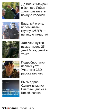
Де Вилье: Макрон
и фон дер Ляйен
хотят развязать
войну с Россией
Бледный огонь:
вспоминаем
группу «25/17» —
великую и (часто)
ужасную
Житель Якутии
выжил после 25
дней блужданий в
тайге
Подробности из
первых уст:
Участник СВО
рассказал, что
спасло его в
схватке с
Быль дорог.
медведем
Одним днем из
Благовещенска в
Китай, лапша,
мемы, и почему
утке по-пекински
запретили
переходить