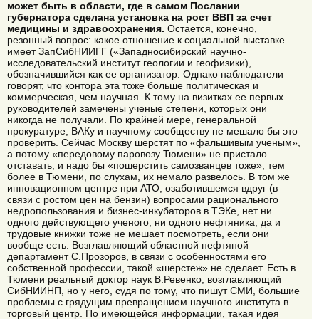
может быть в области, где в самом Послании
губернатора сделана установка на рост ВВП за счет
медицины и здравоохранения.
Остается, конечно,
резонный вопрос: какое отношение к социальной выставке
имеет ЗапСибНИИГГ («Западносибирский научно-
исследовательский институт геологии и геофизики),
обозначившийся как ее организатор. Однако наблюдатели
говорят, что контора эта тоже больше политическая и
коммерческая, чем научная. К тому на визитках ее первых
руководителей замечены ученые степени, которых они
никогда не получали. По крайней мере, генеральной
прокуратуре, ВАКу и научному сообществу не мешало бы это
проверить. Сейчас Москву шерстят по «фальшивым ученым»,
а потому «передовому паровозу Тюмени» не пристало
отставать, и надо бы «пошерстить самозванцев тоже», тем
более в Тюмени, по слухам, их немало развелось. В том же
инновационном центре при АТО, озаботившемся вдруг (в
связи с ростом цен на бензин) вопросами рационального
недропользования и бизнес-инкубаторов в ТЭКе, нет ни
одного действующего ученого, ни одного нефтяника, да и
трудовые книжки тоже не мешает посмотреть, если они
вообще есть. Возглавляющий областной нефтяной
департамент С.Прозоров, в связи с особенностями его
собственной профессии, такой «шерстеж» не сделает. Есть в
Тюмени реальный доктор наук В.Ревенко, возглавляющий
СибНИИНП, но у него, судя по тому, что пишут СМИ, большие
проблемы с грядущим превращением научного института в
торговый центр. По имеющейся информации, такая идея