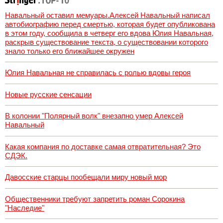
границу
Навальный оставил мемуары.Алексей Навальный написал
автобиографию перед смертью, которая будет опубликована
в этом году, сообщила в четверг его вдова Юлия Навальная,
раскрыв существование текста, о существовании которого
знало только его ближайшее окружен
Юлия Навальная не справилась с ролью вдовы героя
Новые русские сенсации
В колонии "Полярный волк" внезапно умер Алексей
Навальный
Какая компания по доставке самая отвратительная? Это
СДЭК.
Давосские старцы пообещали миру новый мор
Общественники требуют запретить роман Сорокина
"Наследие"