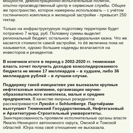
мощности, демонстрационно-испытательный полигон,
опытно-производственный центр и сервисные службы. Общее
же пространство, которое намерены использовать – с учётом
гостиничного комплекса и жилищной застройки - превысит 250
гектар.
Только на инфраструктурную подготовку территории будет
потрачено 7 млрд. руб. Половину суммы выделит
региональный бюджет, остальное - федеральная казна. Что же
касается стоимости самой застройки, то ёё величина пока не
называется, однако большие надежды возлагаются на
инвесторов и резидентов.
В конечном итоге в период с 2002-2020 гг. тюменская
власть хочет получить доходов консолидированного
бюджета не менее 17 миллиардов – в худшем, либо 36
миллиардов рублей – в лучшем случае.
Поддержку такой инициативе уже высказали крупные
нефтегазовые компании, организации научно-
образовательного комплекса, малые и средние
предприятия.
В качестве якорных резидентов
рассматриваются
Лукойл
и
Schlumberge
.
Партнёрами
выступают Тюменский Государственный, Нефтегазовый
и Архитектурно-Строительный университеты.
Заинтересованность проявили исполнительные органы власти
Ямало-Ненецкого автономного округа, Омской и Томской
областей. Югра пока своё отношение не высказала.