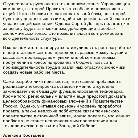
Осуществлять руководство технопарком станет Управляющая
компания, в которой Правительство области получит часть
акций. Пока в России нет законодательной базы, по которой
будет осуществляться взаимодействие региональной власти и
управляющей компании. Однако Сергей Дегтярь полагает, что
за основу будет взят механизм, действующий в особых
экономических зонах. Это позволит власти контролировать
всю деятельность структуры.
В конечном итоге планируется стимулировать рост разработок
в нефтегазовом секторе, преодолеть разрыв между наукой и
массовым производством, увеличить объём налоговых
поступлений в консолидированный бюджет, повысить
производительность труда в различных отраслях экономики,
создать новые рабочие места.
Сами разработчики признаются, что главной проблемой в
реализации технопроекта остается именно отсутствие
законодательной базы для функционирования технопарка.
Кроме того, региональным властям ещё предстоит доказать
целесообразность финансовых вложений в Правительстве
России. Однако, учитывая серьезный уровень проработки
проекта, а также неплохие лоббисткие связи тюменского
правительства в столичной элите, можно полагать, что данная
проблема не станет непреодолимым препятствием для
технологического развития Западной Сибири.
Алексей Костылев