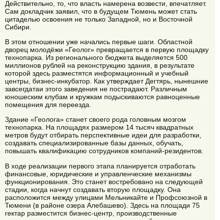
Действительно, то, что власть намерена возвести, впечатляет.
Сам докладчик заявил, что в будущем Тюмень может стать
цитаделью освоения не только Западной, но и Восточной
Сибири.
В этом отношении уже начались первые шаги. Областной
дворец молодёжи «Геолог» превращается в первую площадку
технопарка. Из регионального бюджета выделяется 500
миллионов рублей на реконструкцию здания, в результате
которой здесь разместятся информационный и учебный
центры, бизнес-инкубатор. Как утверждает Дегтярь, нынешние
завсегдатаи этого заведения не пострадают. Различным
юношеским клубам и кружкам подыскиваются равноценные
помещения для переезда.
Здание «Геолога» станет своего рода головным мозгом
технопарка. На площадях размером 14 тысяч квадратных
метров будут отбирать перспективные идеи для разработки,
создавать специализированные базы данных, обучать,
повышать квалификацию сотрудников компаний-резидентов.
В ходе реализации первого этапа планируется отработать
финансовые, юридические и управленческие механизмы
функционирования. Это станет востребовано на следующей
стадии, когда начнут создавать вторую площадку. Она
расположится между улицами Мельникайте и Профсоюзной в
Тюмени (в районе озера Алебашево). Здесь на площади 75
гектар разместится бизнес-центр, производственные