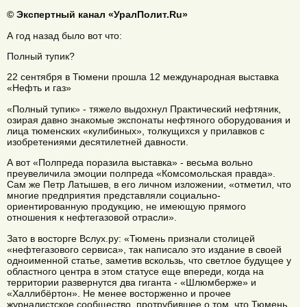
© Экспертный канал «УралПолит.Ru»
А год назад было вот что:
Полный тупик?
22 сентября в Тюмени прошла 12 международная выставка
«Нефть и газ»
«Полный тупик» - тяжело выдохнул Практический нефтяник,
озирая давно знакомые экспонаты нефтяного оборудования и
лица тюменских «кулибиных», толкущихся у прилавков с
изобретениями десятилетней давности.
А вот «Полпреда поразила выставка» - весьма вольно
преувеличила эмоции полпреда «Комсомольская правда».
Сам же Петр Латышев, в его личном изложении, «отметил, что
многие предприятия представляли социально-
ориентированную продукцию, не имеющую прямого
отношения к нефтегазовой отрасли».
Зато в восторге Вслух.ру: «Тюмень признали столицей
«нефтегазового сервиса», так написало это издание в своей
одноименной статье, заметив вскользь, что светлое будущее у
областного центра в этом статусе еще впереди, когда на
территории развернутся два гиганта - «Шлюмберже» и
«Халлибёртон». Не менее восторженно и прочее
журналистское сообщество, протрубившее о том, что Тюмень