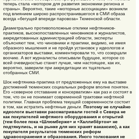
теперь стала «мотором для развития экономики региона и
страны». Вероятно, такие «моторные ассоциации» возникли
под влиянием широко распространившегося в СМИ образа
всегда «бегущей впереди паровоза» Тюменской области.
Диаметрально противоположные отклики нефтяников-
практиков, высокопоставленных чиновников и журналистов,
аккредитованных администрацией области, эксперты
объясняют тем, что чиновники и практики, видимо, не имея
образного мышления и не пройдя установок у идеологов и
организаторов выставки, комментировали то, что созерцали
воочию. А вот журналисты описывали будущее, которое со
всей очевидностью станет лучше, чем настоящее, как их,
вероятно, заверили при аккредитации их тщательно
отобранных СМИ.
Шок нефтяника-практика от предложенных ему на выставке
достижений тюменских социальных реформ вполне понятен.
Его «северное отставание и консерватизм» как раз и состоят в
том, что он не понимает современной трактовки нефтяной
политики. Главная проблема текущей современности состоит
в том, как истратить нефтяные деньги.
Поэтому не случайно
идеологи выставки рассматривали гостей с Севера не
как покупателей нефтяного оборудования и открытий
(тем более пока «Шлюмберже» и «Халлибёртон» не
подтянулись, и на рынке для них хранят вакансию), а как
покупателя результатов тюменских реформ
здравоохранения и образования. Иного толкования не