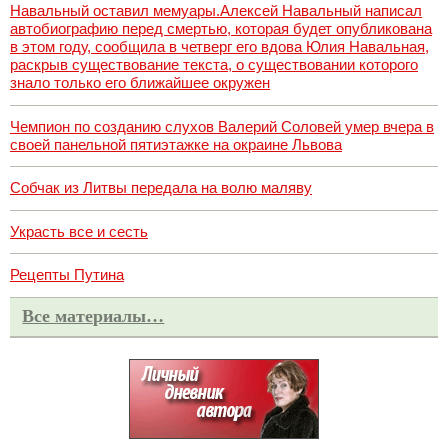
Навальный оставил мемуары.Алексей Навальный написал
автобиографию перед смертью, которая будет опубликована
в этом году, сообщила в четверг его вдова Юлия Навальная,
раскрыв существование текста, о существовании которого
знало только его ближайшее окружен
Чемпион по созданию слухов Валерий Соловей умер вчера в
своей панельной пятиэтажке на окраине Львова
Собчак из Литвы передала на волю маляву
Украсть все и сесть
Рецепты Путина
Все материалы…