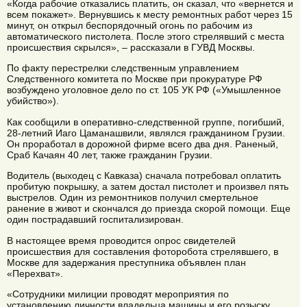
«Когда рабочие отказались платить, он сказал, что «вернется и
всем покажет». Вернувшись к месту ремонтных работ через 15
минут, он открыл беспорядочный огонь по рабочим из
автоматического пистолета. После этого стрелявший с места
происшествия скрылся», – рассказали в ГУВД Москвы.
По факту перестрелки следственным управлением
Следственного комитета по Москве при прокуратуре РФ
возбуждено уголовное дело по ст. 105 УК РФ («Умышленное
убийство»).
Как сообщили в оперативно-следственной группе, погибший,
28-летний Иаго Цаманашвили, являлся гражданином Грузии.
Он проработал в дорожной фирме всего два дня. Раненый,
Сраб Качаян 40 лет, также гражданин Грузии.
Водитель (выходец с Кавказа) сначала потребовал оплатить
пробитую покрышку, а затем достал пистолет и произвел пять
выстрелов. Один из ремонтников получил смертельное
ранение в живот и скончался до приезда скорой помощи. Еще
один пострадавший госпитализирован.
В настоящее время проводится опрос свидетелей
происшествия для составления фоторобота стрелявшего, в
Москве для задержания преступника объявлен план
«Перехват».
«Сотрудники милиции проводят мероприятия по
установлению личности владельца машины и его розыску,