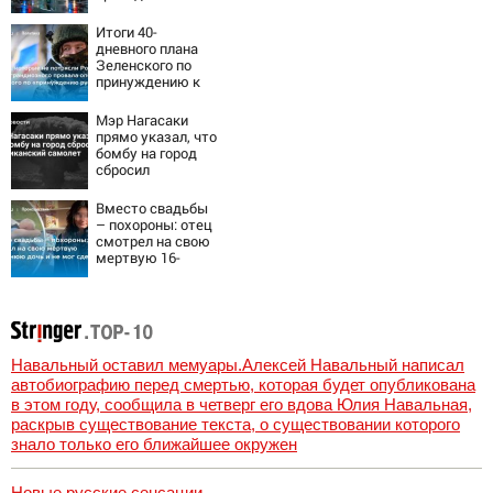
эвакуация
Итоги 40-
дневного плана
Зеленского по
принуждению к
миру: как
ответила Россия,
Мэр Нагасаки
полный разбор
прямо указал, что
провала операции
бомбу на город
Украины от
сбросил
военкора Коца
американский
самолет
Вместо свадьбы
– похороны: отец
смотрел на свою
мертвую 16-
летнюю дочь и не
мог сдержать
слезы
Навальный оставил мемуары.Алексей Навальный написал
автобиографию перед смертью, которая будет опубликована
в этом году, сообщила в четверг его вдова Юлия Навальная,
раскрыв существование текста, о существовании которого
знало только его ближайшее окружен
Новые русские сенсации