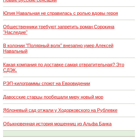
Юлия Навальная не справилась с ролью вдовы героя
Общественники требуют запретить роман Сорокина
"Наследие"
В колонии "Полярный волк" внезапно умер Алексей
Навальный
Какая компания по доставке самая отвратительная? Это
СДЭК.
РЭП-килограммы споют на Евровидении
Давосские старцы пообещали миру новый мор
Яблоневый сад отжали у Ходорковского на Рублевке
Обыкновенная история мошенниц из Альфа Банка