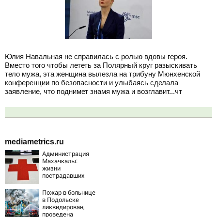
Юлия Навальная не справилась с ролью вдовы героя.
Вместо того чтобы лететь за Полярный круг разыскивать
тело мужа, эта женщина вылезла на трибуну Мюнхенской
конференции по безопасности и улыбаясь сделала
заявление, что поднимет знамя мужа и возглавит...чт
mediametrics.ru
Администрация
Махачкалы:
жизни
пострадавших
при падении
лифта ничто не
Пожар в больнице
угрожает
в Подольске
ликвидирован,
проведена