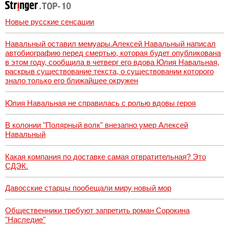
Новые русские сенсации
Навальный оставил мемуары.Алексей Навальный написал
автобиографию перед смертью, которая будет опубликована
в этом году, сообщила в четверг его вдова Юлия Навальная,
раскрыв существование текста, о существовании которого
знало только его ближайшее окружен
Юлия Навальная не справилась с ролью вдовы героя
В колонии "Полярный волк" внезапно умер Алексей
Навальный
Какая компания по доставке самая отвратительная? Это
СДЭК.
Давосские старцы пообещали миру новый мор
Общественники требуют запретить роман Сорокина
"Наследие"