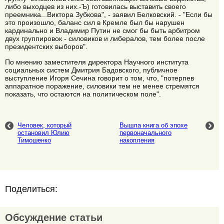
либо выходцев из них.-Ъ) готовилась выставить своего
преемника...Виктора Зубкова", - заявил Белковский. - "Если бы
это произошло, баланс сил в Кремле был бы нарушен
кардинально и Владимир Путин не смог бы быть арбитром
двух группировок - силовиков и либералов, тем более после
президентских выборов".
По мнению заместителя директора Научного института
социальных систем Дмитрия Бадовского, публичное
выступление Игоря Сечина говорит о том, что, "потерпев
аппаратное поражение, силовики тем не менее стремятся
показать, что остаются на политическом поле".
Человек, который
Вышла книга об эпохе
остановил Юлию
первоначального
Тимошенко
накопления
Поделиться:
Обсуждение статьи