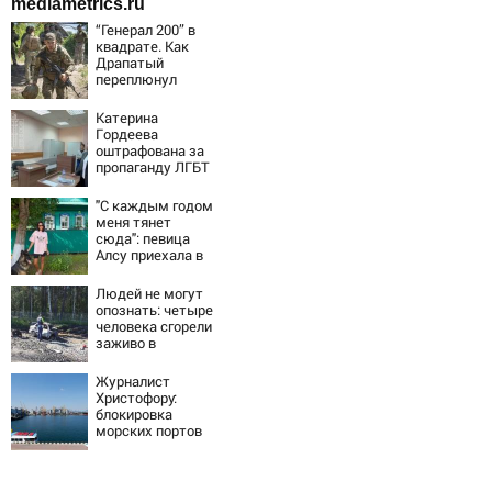
mediametrics.ru
“Генерал 200” в
квадрате. Как
Драпатый
переплюнул
Сырского
Катерина
Гордеева
оштрафована за
пропаганду ЛГБТ
в интернете -
Новости на
"С каждым годом
Вести.ru
меня тянет
сюда": певица
Алсу приехала в
татарскую
деревню, где
Людей не могут
прошло ее
опознать: четыре
детство
человека сгорели
07/08/2026 –
заживо в
Новости
страшном ДТП на
трассе
Журналист
07/08/2026 –
Христофору:
Новости
блокировка
морских портов
— катастрофа
для Украины