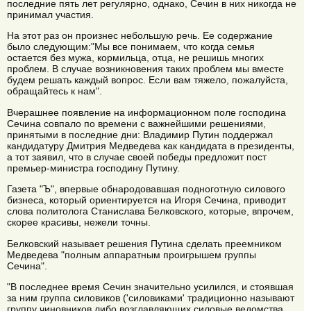
последние пять лет регулярно, однако, Сечин в них никогда не
принимал участия.
На этот раз он произнес небольшую речь. Ее содержание
было следующим:"Мы все понимаем, что когда семья
остается без мужа, кормильца, отца, не решишь многих
проблем. В случае возникновения таких проблем мы вместе
будем решать каждый вопрос. Если вам тяжело, пожалуйста,
обращайтесь к нам".
Вчерашнее появление на информационном поле господина
Сечина совпало по времени с важнейшими решениями,
принятыми в последние дни: Владимир Путин поддержал
кандидатуру Дмитрия Медведева как кандидата в президенты,
а тот заявил, что в случае своей победы предложит пост
премьер-министра господину Путину.
Газета "Ъ", впервые обнародовавшая подноготную силового
бизнеса, который ориентируется на Игоря Сечина, приводит
слова политолога Станислава Белковского, которые, впрочем,
скорее красивы, нежели точны.
Белковский называет решения Путина сделать преемником
Медведева "полным аппаратным проигрышем группы
Сечина".
"В последнее время Сечин значительно усилился, и стоявшая
за ним группа силовиков ('силовиками' традиционно называют
группу чиновников либо возглавляющих силовые ведомства,