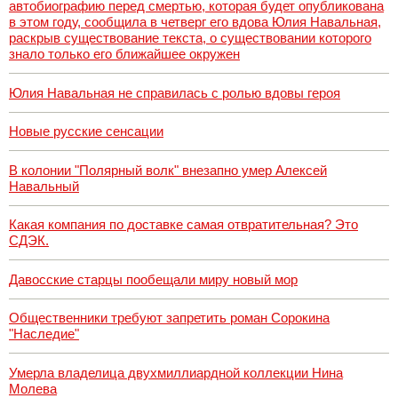
автобиографию перед смертью, которая будет опубликована
в этом году, сообщила в четверг его вдова Юлия Навальная,
раскрыв существование текста, о существовании которого
знало только его ближайшее окружен
Юлия Навальная не справилась с ролью вдовы героя
Новые русские сенсации
В колонии "Полярный волк" внезапно умер Алексей
Навальный
Какая компания по доставке самая отвратительная? Это
СДЭК.
Давосские старцы пообещали миру новый мор
Общественники требуют запретить роман Сорокина
"Наследие"
Умерла владелица двухмиллиардной коллекции Нина
Молева