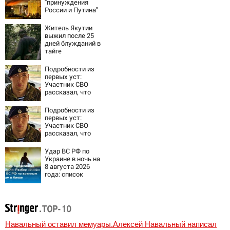
"принуждения
России и Путина"
резко приблизили
крах режима
Житель Якутии
Зеленского
выжил после 25
дней блужданий в
тайге
Подробности из
первых уст:
Участник СВО
рассказал, что
спасло его в
схватке с
Подробности из
медведем
первых уст:
Участник СВО
рассказал, что
спасло его в
схватке с
Удар ВС РФ по
медведем
Украине в ночь на
8 августа 2026
года: список
пораженных
целей в Киеве,
удар по Fire Point
с ракетами
"Фламинго"
Навальный оставил мемуары.Алексей Навальный написал