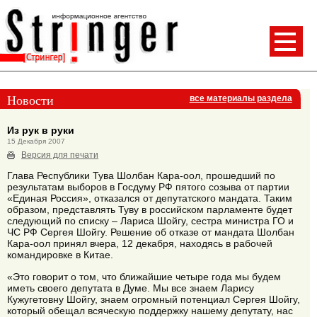
Новости
все материалы раздела
Из рук в руки
15 Декабря 2007
Версия для печати
Глава Республики Тува Шолбан Кара-оол, прошедший по
результатам выборов в Госдуму РФ пятого созыва от партии
«Единая Россия», отказался от депутатского мандата. Таким
образом, представлять Туву в российском парламенте будет
следующий по списку – Лариса Шойгу, сестра министра ГО и
ЧС РФ Сергея Шойгу. Решение об отказе от мандата Шолбан
Кара-оол принял вчера, 12 декабря, находясь в рабочей
командировке в Китае.
«Это говорит о том, что ближайшие четыре года мы будем
иметь своего депутата в Думе. Мы все знаем Ларису
Кужугетовну Шойгу, знаем огромный потенциал Сергея Шойгу,
который обещал всяческую поддержку нашему депутату, нас