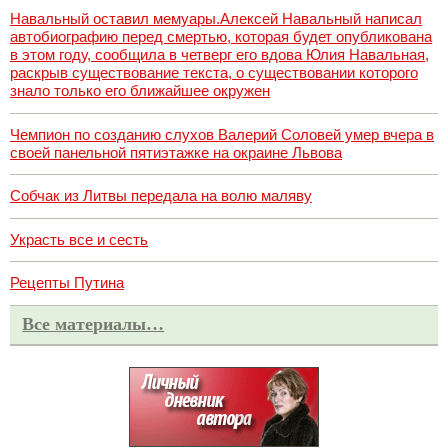
Навальный оставил мемуары.Алексей Навальный написал
автобиографию перед смертью, которая будет опубликована
в этом году, сообщила в четверг его вдова Юлия Навальная,
раскрыв существование текста, о существовании которого
знало только его ближайшее окружен
Чемпион по созданию слухов Валерий Соловей умер вчера в
своей панельной пятиэтажке на окраине Львова
Собчак из Литвы передала на волю маляву
Украсть все и сесть
Рецепты Путина
Все материалы…