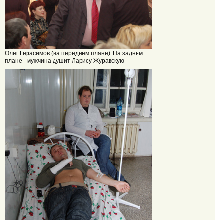
Олег Герасимов (на переднем плане). На заднем
плане - мужчина душит Ларису Журавскую