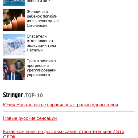
новости на 7
августа 2026:
последствия,
Женщина и
атаки на склады
ребёнок погибли
Wildberries,
из-за непогоды в
состояние
Смоленске
пострадавших
Спасатели
отказались от
эвакуации тела
Натальи
Наговицыной с
семитысячника
Трамп заявил о
прогрессе в
урегулировании
украинского
конфликта
Юлия Навальная не справилась с ролью вдовы героя
Новые русские сенсации
Какая компания по доставке самая отвратительная? Это
СДЭК.