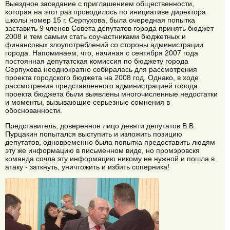
Выездное заседание с приглашением общественности,
которая на этот раз проводилось по инициативе директора
школы номер 15 г. Серпухова, была очередная попытка
заставить 9 членов Совета депутатов города принять бюджет
2008 и тем самым стать соучастниками бюджетных и
финансовых злоупотреблений со стороны администрации
города. Напоминаем, что, начиная с сентября 2007 года
постоянная депутатская комиссия по бюджету города
Серпухова неоднократно собиралась для рассмотрения
проекта городского бюджета на 2008 год. Однако, в ходе
рассмотрения представленного администрацией города
проекта бюджета были выявлены многочисленные недостатки
и моменты, вызывающие серьезные сомнения в
обоснованности.
Представитель, доверенное лицо девяти депутатов В.В.
Пурцакин попытался выступить и изложить позицию
депутатов, одновременно была попытка предоставить людям
эту же информацию в письменном виде, но промэровскя
команда сочла эту информацию никому не нужной и пошла в
атаку - заткнуть, уничтожить и избить соперника!