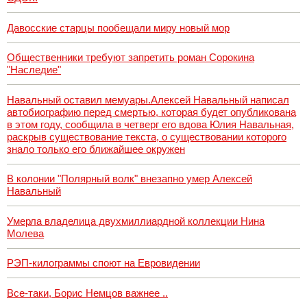
Давосские старцы пообещали миру новый мор
Общественники требуют запретить роман Сорокина
"Наследие"
Навальный оставил мемуары.Алексей Навальный написал
автобиографию перед смертью, которая будет опубликована
в этом году, сообщила в четверг его вдова Юлия Навальная,
раскрыв существование текста, о существовании которого
знало только его ближайшее окружен
В колонии "Полярный волк" внезапно умер Алексей
Навальный
Умерла владелица двухмиллиардной коллекции Нина
Молева
РЭП-килограммы споют на Евровидении
Все-таки, Борис Немцов важнее ..