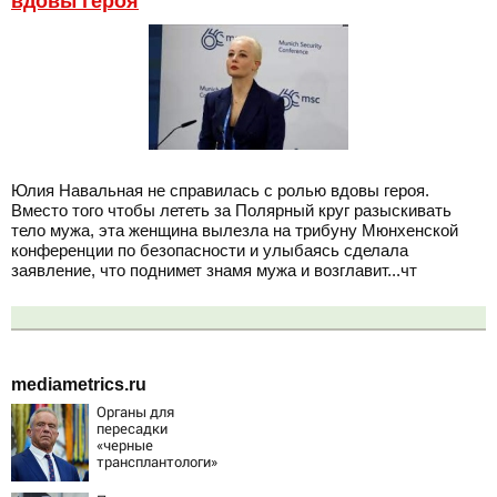
вдовы героя
Юлия Навальная не справилась с ролью вдовы героя.
Вместо того чтобы лететь за Полярный круг разыскивать
тело мужа, эта женщина вылезла на трибуну Мюнхенской
конференции по безопасности и улыбаясь сделала
заявление, что поднимет знамя мужа и возглавит...чт
mediametrics.ru
Органы для
пересадки
«черные
трансплантологи»
извлекали у еще
живых пациентов