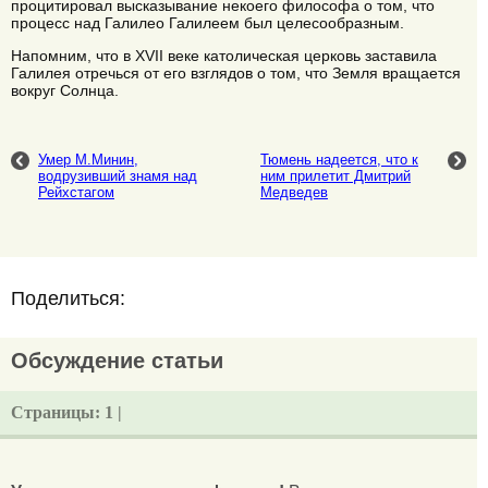
процитировал высказывание некоего философа о том, что
процесс над Галилео Галилеем был целесообразным.
Напомним, что в XVII веке католическая церковь заставила
Галилея отречься от его взглядов о том, что Земля вращается
вокруг Солнца.
Умер М.Минин,
Тюмень надеется, что к
водрузивший знамя над
ним прилетит Дмитрий
Рейхстагом
Медведев
Поделиться:
Обсуждение статьи
Страницы:
1 |