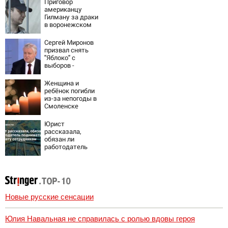
Приговор
американцу
Гилману за драки
в воронежском
СИЗО
потребовали
Сергей Миронов
ужесточить -
призвал снять
Новости на
"Яблоко" с
Вести.ru
выборов -
Новости на
Вести.ru
Женщина и
ребёнок погибли
из-за непогоды в
Смоленске
Юрист
рассказала,
обязан ли
работодатель
поднимать
зарплату
сотрудникам
Новые русские сенсации
Юлия Навальная не справилась с ролью вдовы героя