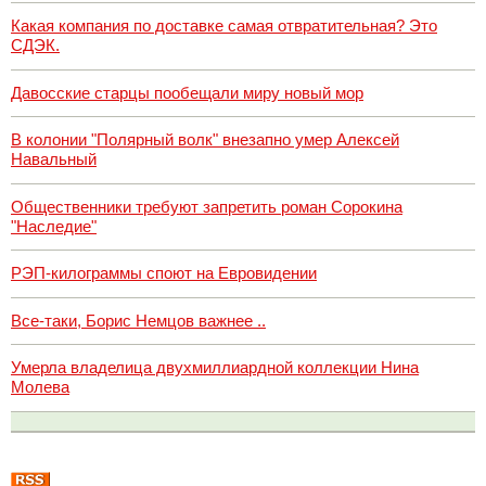
Какая компания по доставке самая отвратительная? Это
СДЭК.
Давосские старцы пообещали миру новый мор
В колонии "Полярный волк" внезапно умер Алексей
Навальный
Общественники требуют запретить роман Сорокина
"Наследие"
РЭП-килограммы споют на Евровидении
Все-таки, Борис Немцов важнее ..
Умерла владелица двухмиллиардной коллекции Нина
Молева