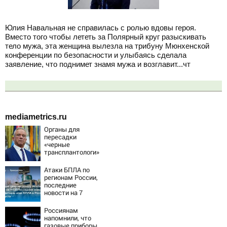
Юлия Навальная не справилась с ролью вдовы героя.
Вместо того чтобы лететь за Полярный круг разыскивать
тело мужа, эта женщина вылезла на трибуну Мюнхенской
конференции по безопасности и улыбаясь сделала
заявление, что поднимет знамя мужа и возглавит...чт
mediametrics.ru
Органы для
пересадки
«черные
трансплантологи»
извлекали у еще
живых пациентов
Атаки БПЛА по
регионам России,
последние
новости на 7
августа 2026:
последствия,
Россиянам
атаки на склады
напомнили, что
Wildberries,
газовые приборы