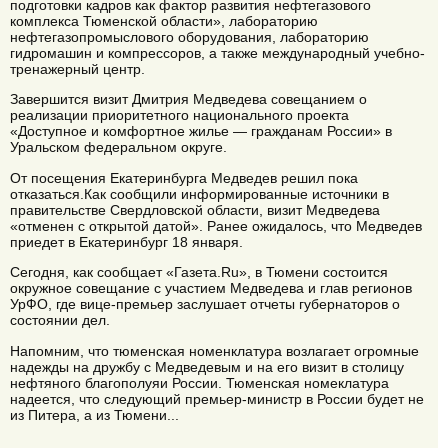
подготовки кадров как фактор развития нефтегазового
комплекса Тюменской области», лабораторию
нефтегазопромыслового оборудования, лабораторию
гидромашин и компрессоров, а также международный учебно-
тренажерный центр.
Завершится визит Дмитрия Медведева совещанием о
реализации приоритетного национального проекта
«Доступное и комфортное жилье — гражданам России» в
Уральском федеральном округе.
От посещения Екатеринбурга Медведев решил пока
отказаться.Как сообщили информированные источники в
правительстве Свердловской области, визит Медведева
«отменен с открытой датой». Ранее ожидалось, что Медведев
приедет в Екатеринбург 18 января.
Сегодня, как сообщает «Газета.Ru», в Тюмени состоится
окружное совещание с участием Медведева и глав регионов
УрФО, где вице-премьер заслушает отчеты губернаторов о
состоянии дел.
Напомним, что тюменская номенклатура возлагает огромные
надежды на дружбу с Медведевым и на его визит в столицу
нефтяного благополуяи России. Тюменская номеклатура
надеется, что следующий премьер-министр в России будет не
из Питера, а из Тюмени...