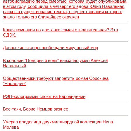
автобиографию перед смертью, которая будет опубликована
в этом году, сообщила в четверг его вдова Юлия Навальная,
раскрыв существование текста, о существовании которого
знало только его ближайшее окружен
Какая компания по доставке самая отвратительная? Это
СДЭК.
Давосские старцы пообещали миру новый мор
В колонии "Полярный волк" внезапно умер Алексей
Навальный
Общественники требуют запретить роман Сорокина
"Наследие"
РЭП-килограммы споют на Евровидении
Все-таки, Борис Немцов важнее ..
Умерла владелица двухмиллиардной коллекции Нина
Молева