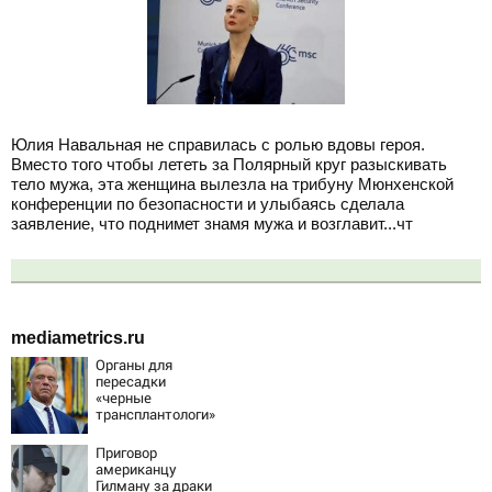
Юлия Навальная не справилась с ролью вдовы героя.
Вместо того чтобы лететь за Полярный круг разыскивать
тело мужа, эта женщина вылезла на трибуну Мюнхенской
конференции по безопасности и улыбаясь сделала
заявление, что поднимет знамя мужа и возглавит...чт
mediametrics.ru
Органы для
пересадки
«черные
трансплантологи»
извлекали у еще
живых пациентов
Приговор
американцу
Гилману за драки