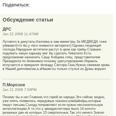
Поделиться:
Обсуждение статьи
ДРС
Jan 22 2008 11:47AM
Лугового в депутаты,Калоева в зам.министры.За МЕДВЕДА тоже
убивают(что бы у него появился авторитет).Однако,тенденция
господа.Народные мстители растут в цене как грибы.Страшно
подумать какую карьеру мог бы сделать Чикатило.Есть
предложение назначить Сашу Кобцева спец. представителем
Президента по ближневосточному урегулированию.Израиль
испугается и прекратит блокаду Сектора Газа.Нужна свежвая кровь
в Нашей дипломатии,а аНашисты только стулья из Думы воруют.
П.Морозов
Jan 21 2008 7:59PM
Почему бы и нет.Главное,что герой из народа.Это сейчас модно,
уже опять появились передовые ткачихи,комбайнёры,которые
пишут письма Съезду,поправляют если нужно несознательную
интеллигенцию.А то,что у авиадиспетчера было 14 колото-
резанных ран из которых 13 смертельных.Так это ничего.Значит