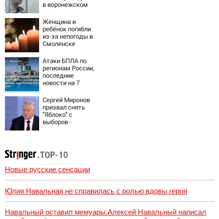
в воронежском
СИЗО
потребовали
Женщина и
ужесточить -
ребёнок погибли
Новости на
из-за непогоды в
Вести.ru
Смоленске
Атаки БПЛА по
регионам России,
последние
новости на 7
августа 2026:
последствия,
Сергей Миронов
атаки на склады
призвал снять
Wildberries,
"Яблоко" с
состояние
выборов -
пострадавших
Новости на
Вести.ru
Новые русские сенсации
Юлия Навальная не справилась с ролью вдовы героя
Навальный оставил мемуары.Алексей Навальный написал