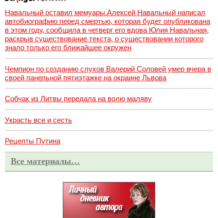
Навальный оставил мемуары.Алексей Навальный написал
автобиографию перед смертью, которая будет опубликована
в этом году, сообщила в четверг его вдова Юлия Навальная,
раскрыв существование текста, о существовании которого
знало только его ближайшее окружен
Чемпион по созданию слухов Валерий Соловей умер вчера в
своей панельной пятиэтажке на окраине Львова
Собчак из Литвы передала на волю маляву
Украсть все и сесть
Рецепты Путина
Все материалы…