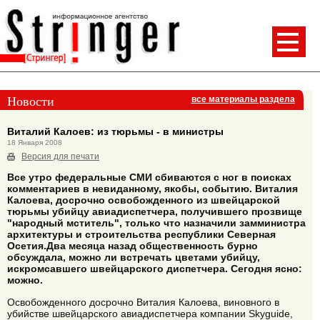
Новости
все материалы раздела
Виталий Калоев: из тюрьмы - в министры
18 Января 2008
Версия для печати
Все утро федеральные СМИ сбиваются с ног в поисках
комментариев в невиданному, якобы, событию. Виталия
Калоева, досрочно освобожденного из швейцарской
тюрьмы убийцу авиадиспетчера, получившего прозвище
"народный мститель", только что назначили замминистра
архитектуры и строительства республики Северная
Осетия.Два месяца назад общественность бурно
обсуждала, можно ли встречать цветами убийцу,
искромсавшего швейцарского диспетчера. Сегодня ясно:
можно.
Освобожденного досрочно Виталия Калоева, виновного в
убийстве швейцарского авиадиспетчера компании Skyguide,