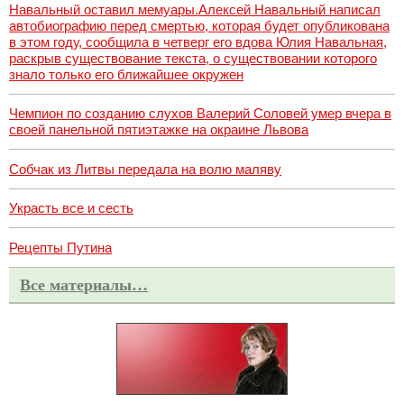
Навальный оставил мемуары.Алексей Навальный написал
автобиографию перед смертью, которая будет опубликована
в этом году, сообщила в четверг его вдова Юлия Навальная,
раскрыв существование текста, о существовании которого
знало только его ближайшее окружен
Чемпион по созданию слухов Валерий Соловей умер вчера в
своей панельной пятиэтажке на окраине Львова
Собчак из Литвы передала на волю маляву
Украсть все и сесть
Рецепты Путина
Все материалы…