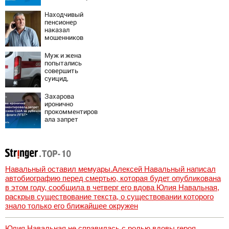
2026 года:
Причины,
Находчивый
источник, откуда
пенсионер
был громкий
наказал
хлопок
мошенников
изощренным
способом
Муж и жена
попытались
совершить
суицид,
предупредив
оперативные
Захарова
службы
иронично
прокомментиров
ала запрет
дипмиссиям США
за рубежом
вешать флаги
ЛГБТ*
Навальный оставил мемуары.Алексей Навальный написал
автобиографию перед смертью, которая будет опубликована
в этом году, сообщила в четверг его вдова Юлия Навальная,
раскрыв существование текста, о существовании которого
знало только его ближайшее окружен
Юлия Навальная не справилась с ролью вдовы героя