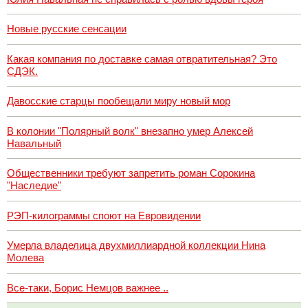
Новые русские сенсации
Какая компания по доставке самая отвратительная? Это
СДЭК.
Давосские старцы пообещали миру новый мор
В колонии "Полярный волк" внезапно умер Алексей
Навальный
Общественники требуют запретить роман Сорокина
"Наследие"
РЭП-килограммы споют на Евровидении
Умерла владелица двухмиллиардной коллекции Нина
Молева
Все-таки, Борис Немцов важнее ..