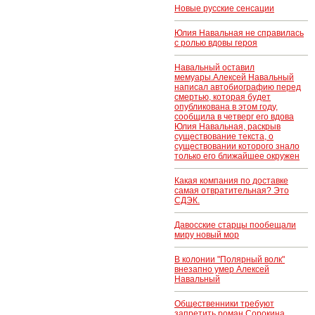
Новые русские сенсации
Юлия Навальная не справилась
с ролью вдовы героя
Навальный оставил
мемуары.Алексей Навальный
написал автобиографию перед
смертью, которая будет
опубликована в этом году,
сообщила в четверг его вдова
Юлия Навальная, раскрыв
существование текста, о
существовании которого знало
только его ближайшее окружен
Какая компания по доставке
самая отвратительная? Это
СДЭК.
Давосские старцы пообещали
миру новый мор
В колонии "Полярный волк"
внезапно умер Алексей
Навальный
Общественники требуют
запретить роман Сорокина