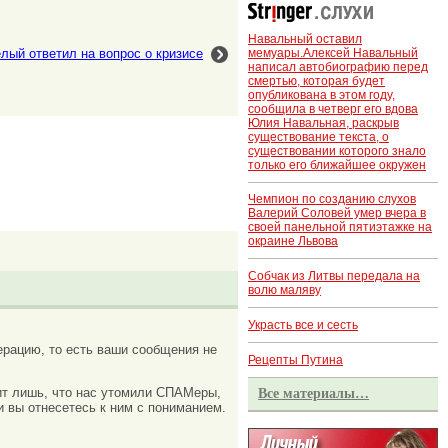
Навальный оставил
мемуары.Алексей Навальный
лый ответил на вопрос о кризисе
написал автобиографию перед
смертью, которая будет
опубликована в этом году,
сообщила в четверг его вдова
Юлия Навальная, раскрыв
существование текста, о
существовании которого знало
только его ближайшее окружен
Чемпион по созданию слухов
Валерий Соловей умер вчера в
своей панельной пятиэтажке на
окраине Львова
Собчак из Литвы передала на
волю маляву
Украсть все и сесть
рацию, то есть ваши сообщения не
Рецепты Путина
ачит лишь, что нас утомили СПАМеры,
Все материалы…
и вы отнесетесь к ним с пониманием.