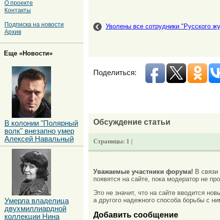
О проекте
Контакты
Подписка на новости
Уволены все сотрудники "Русского ж
Архив
Еще «Новости»
Поделиться:
Обсуждение статьи
В колонии "Полярный
волк" внезапно умер
Алексей Навальный
Страницы:
1 |
Уважаемые участники форума!
В связи
появятся на сайте, пока модератор не про
Это не значит, что на сайте вводится но
а другого надежного способа борьбы с ни
Умерла владелица
двухмиллиардной
Добавить сообщение
коллекции Нина