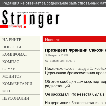
Pедакция не отвечает за содержание заимствованных ма
Новости
НА РИНГЕ
НОВОСТИ
Президент Франции Сакози 
КОМПРОМАТ
3 Февраля 2008
КОМПАС
Версия для печати
СЛУХИ
Несколько часов назад в Елисейс
Церемонию бракосочетания прове
МОНИТОР
Об этом сообщил сам мэр, подтве
КОММЕНТАРИИ
радиостанций.
ФОТО
Он рассказал, что невеста была в
ПЕРСОНАЛИИ
На церемонии бракосочетания в п