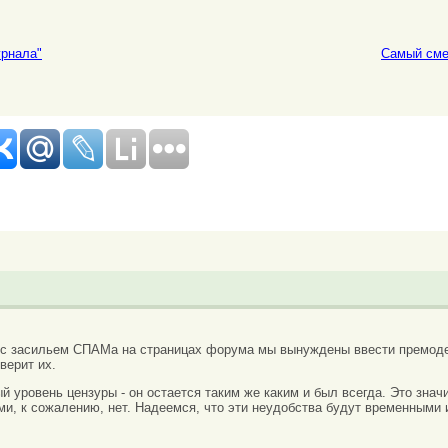
урнала"
Самый сме
 с засильем СПАМа на страницах форума мы вынуждены ввести премоде
верит их.
вый уровень цензуры - он остается таким же каким и был всегда. Это зн
ми, к сожалению, нет. Надеемся, что эти неудобства будут временными 