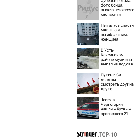
Хубезов показал
фото бойца,
выжившего после
медведя и
молнии
Пыталась спасти
малыша и
погибла с ним:
женщина
разбилась
насмерть на
В Усть-
глазах у детей
Коксинском
06/08/2026 –
районе мужчина
Новости
выпал из лодки в
Катунь и пропал
Путин и Си
должны
смотреть друг на
друг с
подозрением:
Зеленский
Jedro: в
поставил задачу
Черногории
своим
нашли мёртвым
дипломатам
пропавшего 21-
летнего
россиянина