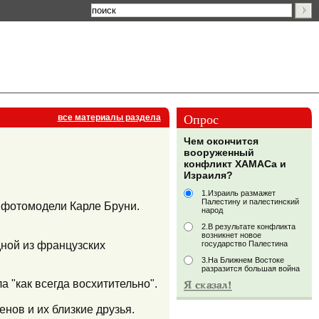
Опрос
все материалы раздела
Чем окончится
вооруженный
конфликт ХАМАСа и
Израиля?
1.Израиль размажет
Палестину и палестинский
 фотомодели Карле Бруни.
народ
2.В результате конфликта
возникнет новое
ной из французских
государство Палестина
3.На Ближнем Востоке
разразится большая война
а "как всегда восхитительно".
нов и их близкие друзья.