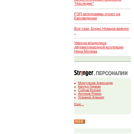
"Наследие"
РЭП-килограммы споют на
Евровидении
Все-таки, Борис Немцов важнее
..
Умерла владелица
двухмиллиардной коллекции
Нина Молева
Моргульчик Александр
Каплун Герман
Собчак Ксения
Антонов Роман
Усманов Алишер
Еще…