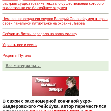
раскрыв существование текста, о существовании которого
знало только его ближайшее окружен
Чемпион по созданию слухов Валерий Соловей умер вчера в
своей панельной пятиэтажке на окраине Львова
Собчак из Литвы передала на волю маляву
Украсть все и сесть
Рецепты Путина
Все материалы…
В связи с закономерной кончиной укро-
бандеровского Фейсбука, автор переместился