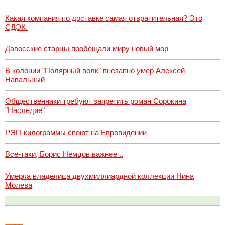
Какая компания по доставке самая отвратительная? Это
СДЭК.
Давосские старцы пообещали миру новый мор
В колонии "Полярный волк" внезапно умер Алексей
Навальный
Общественники требуют запретить роман Сорокина
"Наследие"
РЭП-килограммы споют на Евровидении
Все-таки, Борис Немцов важнее ..
Умерла владелица двухмиллиардной коллекции Нина
Молева