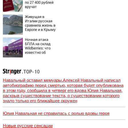
был громкий
по 27 400 рублей
хлопок
вручат
пенсионерам в
сентябре -
Живущая в
PrimaMedia.ru
Италии русская
сравнила жизнь в
Европе и в Крыму
Ночная атака
БПЛА на склад
Wildberries: что
известно об
очередном ударе
по логистическим
центрам
07/08/2026 –
Новости
Навальный оставил мемуары.Алексей Навальный написал
автобиографию перед смертью, которая будет опубликована
в этом году, сообщила в четверг его вдова Юлия Навальная,
раскрыв существование текста, о существовании которого
знало только его ближайшее окружен
Юлия Навальная не справилась с ролью вдовы героя
Новые русские сенсации