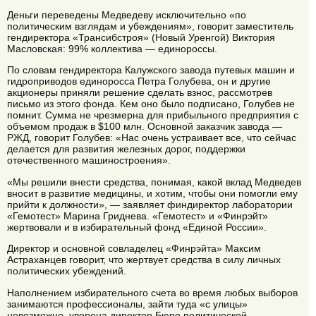
Деньги переведены Медведеву исключительно «по
политическим взглядам и убеждениям», говорит заместитель
гендиректора «Трансибстроя» (Новый Уренгой) Виктория
Масловская: 99% коллектива — единороссы.
По словам гендиректора Калужского завода путевых машин и
гидроприводов единоросса Петра Голубева, он и другие
акционеры приняли решение сделать взнос, рассмотрев
письмо из этого фонда. Кем оно было подписано, Голубев не
помнит. Сумма не чрезмерна для прибыльного предприятия с
объемом продаж в $100 млн. Основной заказчик завода —
РЖД, говорит Голубев: «Нас очень устраивает все, что сейчас
делается для развития железных дорог, поддержки
отечественного машиностроения».
«Мы решили внести средства, понимая, какой вклад Медведев
вносит в развитие медицины, и хотим, чтобы они помогли ему
прийти к должности», — заявляет финдиректор лаборатории
«Гемотест» Марина Гриднева. «Гемотест» и «Финрэйт»
жертвовали и в избирательный фонд «Единой России».
Директор и основной совладелец «Финрэйта» Максим
Астраханцев говорит, что жертвует средства в силу личных
политических убеждений.
Наполнением избирательного счета во время любых выборов
занимаются профессионалы, зайти туда «с улицы»
невозможно, уверена директор Бюро политической