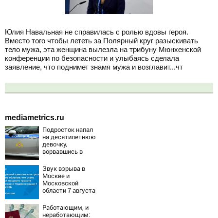
Юлия Навальная не справилась с ролью вдовы героя.
Вместо того чтобы лететь за Полярный круг разыскивать
тело мужа, эта женщина вылезла на трибуну Мюнхенской
конференции по безопасности и улыбаясь сделала
заявление, что поднимет знамя мужа и возглавит...чт
mediametrics.ru
Подросток напал
на десятилетнюю
девочку,
ворвавшись в
квартиру
Звук взрыва в
Москве и
Московской
области 7 августа
2026 года:
Причины,
Работающим, и
источник, откуда
неработающим: