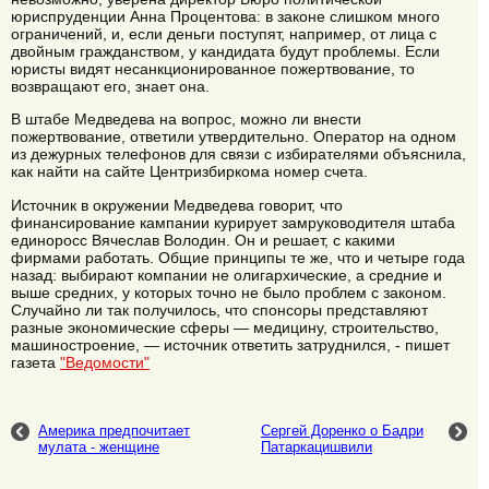
юриспруденции Анна Процентова: в законе слишком много
ограничений, и, если деньги поступят, например, от лица с
двойным гражданством, у кандидата будут проблемы. Если
юристы видят несанкционированное пожертвование, то
возвращают его, знает она.
В штабе Медведева на вопрос, можно ли внести
пожертвование, ответили утвердительно. Оператор на одном
из дежурных телефонов для связи с избирателями объяснила,
как найти на сайте Центризбиркома номер счета.
Источник в окружении Медведева говорит, что
финансирование кампании курирует замруководителя штаба
единоросс Вячеслав Володин. Он и решает, с какими
фирмами работать. Общие принципы те же, что и четыре года
назад: выбирают компании не олигархические, а средние и
выше средних, у которых точно не было проблем с законом.
Случайно ли так получилось, что спонсоры представляют
разные экономические сферы — медицину, строительство,
машиностроение, — источник ответить затруднился, - пишет
газета
"Ведомости"
Америка предпочитает
Сергей Доренко о Бадри
мулата - женщине
Патаркацишвили