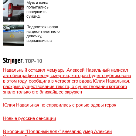
Муж и жена
попытались
совершить
суицид,
предупредив
оперативные
Подросток напал
службы
на десятилетнюю
девочку,
ворвавшись в
квартиру
Навальный оставил мемуары.Алексей Навальный написал
автобиографию перед смертью, которая будет опубликована
в этом году, сообщила в четверг его вдова Юлия Навальная,
раскрыв существование текста, о существовании которого
знало только его ближайшее окружен
Юлия Навальная не справилась с ролью вдовы героя
Новые русские сенсации
В колонии "Полярный волк" внезапно умер Алексей