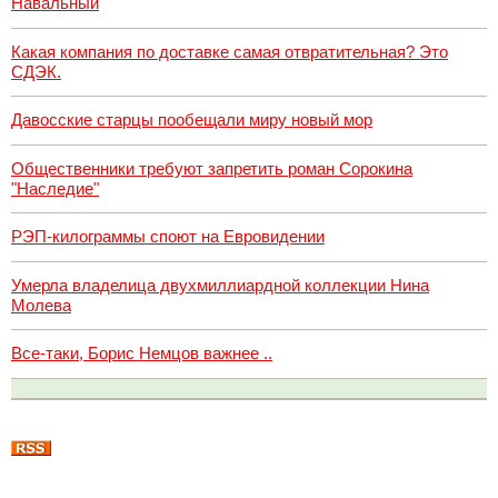
Навальный
Какая компания по доставке самая отвратительная? Это
СДЭК.
Давосские старцы пообещали миру новый мор
Общественники требуют запретить роман Сорокина
"Наследие"
РЭП-килограммы споют на Евровидении
Умерла владелица двухмиллиардной коллекции Нина
Молева
Все-таки, Борис Немцов важнее ..