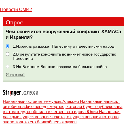
Новости СМИ2
Опрос
Чем окончится вооруженный конфликт ХАМАСа
и Израиля?
1.Израиль размажет Палестину и палестинский народ
2.В результате конфликта возникнет новое государство
Палестина
3.На Ближнем Востоке разразится большая война
Навальный оставил мемуары.Алексей Навальный написал
автобиографию перед смертью, которая будет опубликована
в этом году, сообщила в четверг его вдова Юлия Навальная,
раскрыв существование текста, о существовании которого
знало только его ближайшее окружен