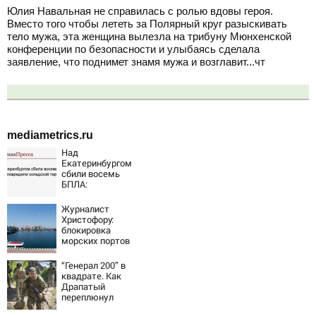
Юлия Навальная не справилась с ролью вдовы героя.
Вместо того чтобы лететь за Полярный круг разыскивать
тело мужа, эта женщина вылезла на трибуну Мюнхенской
конференции по безопасности и улыбаясь сделала
заявление, что поднимет знамя мужа и возглавит...чт
mediametrics.ru
Над
Екатеринбургом
сбили восемь
БПЛА:
эвакуированы
800 сотрудников
Журналист
Wildberries
Христофору:
блокировка
морских портов
— катастрофа
для Украины
“Генерал 200” в
квадрате. Как
Драпатый
переплюнул
Сырского