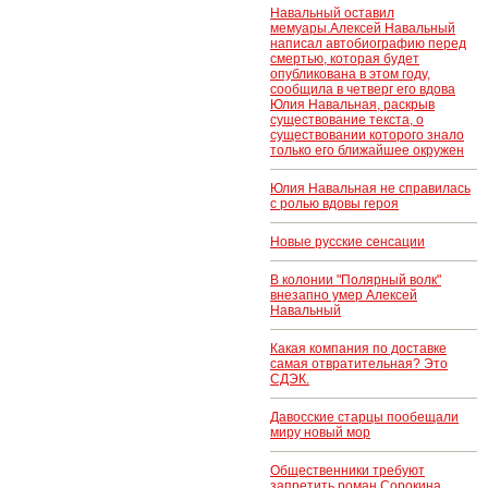
Навальный оставил
мемуары.Алексей Навальный
написал автобиографию перед
смертью, которая будет
опубликована в этом году,
сообщила в четверг его вдова
Юлия Навальная, раскрыв
существование текста, о
существовании которого знало
только его ближайшее окружен
Юлия Навальная не справилась
с ролью вдовы героя
Новые русские сенсации
В колонии "Полярный волк"
внезапно умер Алексей
Навальный
Какая компания по доставке
самая отвратительная? Это
СДЭК.
Давосские старцы пообещали
миру новый мор
Общественники требуют
запретить роман Сорокина