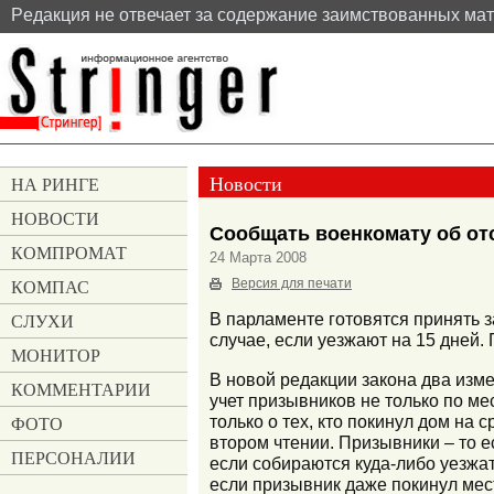
Pедакция не отвечает за содержание заимствованных ма
Новости
НА РИНГЕ
НОВОСТИ
Сообщать военкомату об отс
КОМПРОМАТ
24 Марта 2008
КОМПАС
Версия для печати
СЛУХИ
В парламенте готовятся принять 
случае, если уезжают на 15 дней.
МОНИТОР
В новой редакции закона два изме
КОММЕНТАРИИ
учет призывников не только по мес
только о тех, кто покинул дом на 
ФОТО
втором чтении. Призывники – то е
ПЕРСОНАЛИИ
если собираются куда-либо уезжа
если призывник даже покинул мес