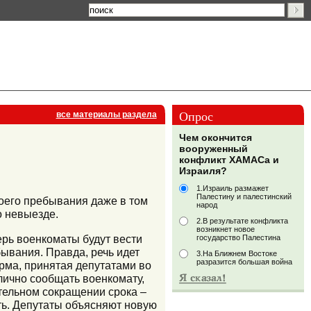
Опрос
все материалы раздела
Чем окончится
вооруженный
конфликт ХАМАСа и
Израиля?
1.Израиль размажет
Палестину и палестинский
воего пребывания даже в том
народ
о невыезде.
2.В результате конфликта
возникнет новое
ерь военкоматы будут вести
государство Палестина
бывания. Правда, речь идет
3.На Ближнем Востоке
разразится большая война
норма, принятая депутатами во
 лично сообщать военкомату,
ительном сокращении срока –
ть. Депутаты объясняют новую