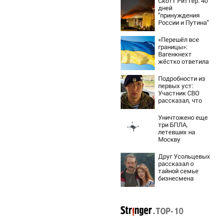
Скотт Риттер: 40
дней
"принуждения
России и Путина"
резко приблизили
крах режима
«Перешёл все
Зеленского
границы»:
Вагенкнехт
жёстко ответила
послу Украины
Подробности из
первых уст:
Участник СВО
рассказал, что
спасло его в
схватке с
Уничтожено еще
медведем
три БПЛА,
летевших на
Москву
Друг Усольцевых
рассказал о
тайной семье
бизнесмена