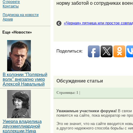
О проекте
норму заботой о сотрудниках воен
Контакты
Подписка на новости
Архив
«Черная» пятница или простое совпа
Еще «Новости»
Поделиться:
В колонии "Полярный
волк" внезапно умер
Обсуждение статьи
Алексей Навальный
Страницы:
1 |
Уважаемые участники форума!
В связи
появятся на сайте, пока модератор не про
Умерла владелица
Это не значит, что на сайте вводится но
двухмиллиардной
а другого надежного способа борьбы с ни
коллекции Нина