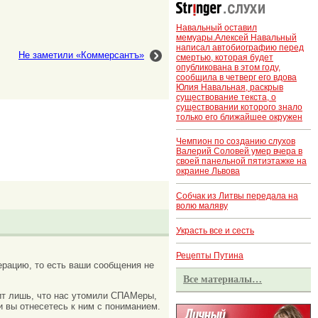
Навальный оставил
мемуары.Алексей Навальный
написал автобиографию перед
Не заметили «Коммерсантъ»
смертью, которая будет
опубликована в этом году,
сообщила в четверг его вдова
Юлия Навальная, раскрыв
существование текста, о
существовании которого знало
только его ближайшее окружен
Чемпион по созданию слухов
Валерий Соловей умер вчера в
своей панельной пятиэтажке на
окраине Львова
Собчак из Литвы передала на
волю маляву
Украсть все и сесть
Рецепты Путина
рацию, то есть ваши сообщения не
Все материалы…
ачит лишь, что нас утомили СПАМеры,
и вы отнесетесь к ним с пониманием.