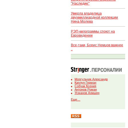
"Наследие"
Умерла владелица
двухмиллиардной коллекции
Нина Молева
РЭП-килограммы споют на
Евровидении
Все-таки, Борис Немцов важнее
..
Моргульчик Александр
Каплун Герман
Собчак Ксения
Антонов Роман
Усманов Алишер
Еще…