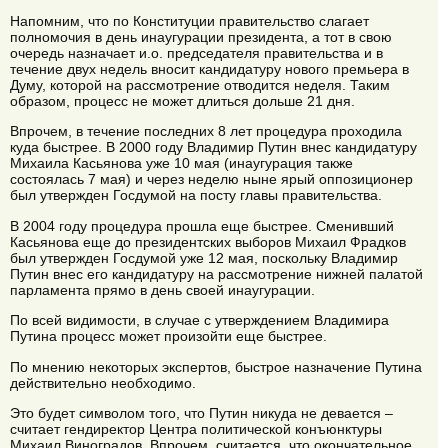
Напомним, что по Конституции правительство слагает
полномочия в день инаугурации президента, а тот в свою
очередь назначает и.о. председателя правительства и в
течение двух недель вносит кандидатуру нового премьера в
Думу, которой на рассмотрение отводится неделя. Таким
образом, процесс не может длиться дольше 21 дня.
Впрочем, в течение последних 8 лет процедура проходила
куда быстрее. В 2000 году Владимир Путин внес кандидатуру
Михаила Касьянова уже 10 мая (инаугурация также
состоялась 7 мая) и через неделю ныне ярый оппозиционер
был утвержден Госдумой на посту главы правительства.
В 2004 году процедура прошла еще быстрее. Сменивший
Касьянова еще до президентских выборов Михаил Фрадков
был утвержден Госдумой уже 12 мая, поскольку Владимир
Путин внес его кандидатуру на рассмотрение нижней палатой
парламента прямо в день своей инаугурации.
По всей видимости, в случае с утверждением Владимира
Путина процесс может произойти еще быстрее.
По мнению некоторых экспертов, быстрое назначение Путина
действительно необходимо.
Это будет символом того, что Путин никуда не девается –
считает гендиректор Центра политической конъюнктуры
Михаил Виноградов. Впрочем, считается, что окончательное