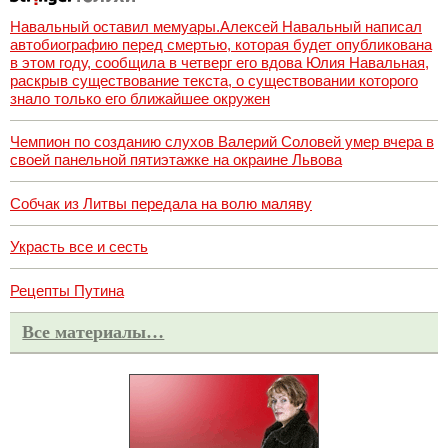
Навальный оставил мемуары.Алексей Навальный написал
автобиографию перед смертью, которая будет опубликована
в этом году, сообщила в четверг его вдова Юлия Навальная,
раскрыв существование текста, о существовании которого
знало только его ближайшее окружен
Чемпион по созданию слухов Валерий Соловей умер вчера в
своей панельной пятиэтажке на окраине Львова
Собчак из Литвы передала на волю маляву
Украсть все и сесть
Рецепты Путина
Все материалы…