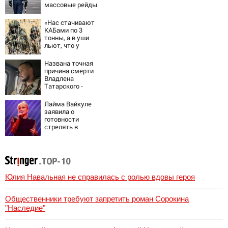
массовые рейды
с 10 августа
«Нас стачивают
КАБами по 3
тонны, а в уши
льют, что у
русских «нет
резервов»
Названа точная
причина смерти
Владлена
Татарского -
Новости на
Вести.ru
Лайма Вайкуле
заявила о
готовности
стрелять в
случае нападения
РФ на Латвию
Юлия Навальная не справилась с ролью вдовы героя
Общественники требуют запретить роман Сорокина
"Наследие"