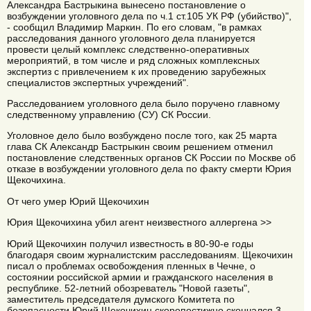
Александра Бастрыкина вынесено постановление о
возбуждении уголовного дела по ч.1 ст.105 УК РФ (убийство)",
- сообщил Владимир Маркин. По его словам, "в рамках
расследования данного уголовного дела планируется
провести целый комплекс следственно-оперативных
мероприятий, в том числе и ряд сложных комплексных
экспертиз с привлечением к их проведению зарубежных
специалистов экспертных учреждений".
Расследованием уголовного дела было поручено главному
следственному управлению (CУ) СК России.
Уголовное дело было возбуждено после того, как 25 марта
глава СК Александр Бастрыкин своим решением отменил
постановление следственных органов СК России по Москве об
отказе в возбуждении уголовного дела по факту смерти Юрия
Щекочихина.
От чего умер Юрий Щекочихин
Юрия Щекочихина убил агент неизвестного аллергена >>
Юрий Щекочихин получил известность в 80-90-е годы
благодаря своим журналистским расследованиям. Щекочихин
писал о проблемах освобождения пленных в Чечне, о
состоянии российской армии и гражданского населения в
республике. 52-летний обозреватель "Новой газеты",
заместитель председателя думского Комитета по
безопасности Юрий Щекочихин скоропостижно скончался 3