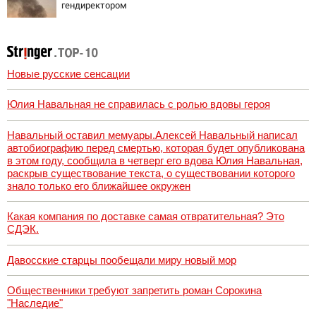
гендиректором
«Уралдронзавода
» на Урале
Новые русские сенсации
Юлия Навальная не справилась с ролью вдовы героя
Навальный оставил мемуары.Алексей Навальный написал
автобиографию перед смертью, которая будет опубликована
в этом году, сообщила в четверг его вдова Юлия Навальная,
раскрыв существование текста, о существовании которого
знало только его ближайшее окружен
Какая компания по доставке самая отвратительная? Это
СДЭК.
Давосские старцы пообещали миру новый мор
Общественники требуют запретить роман Сорокина
"Наследие"