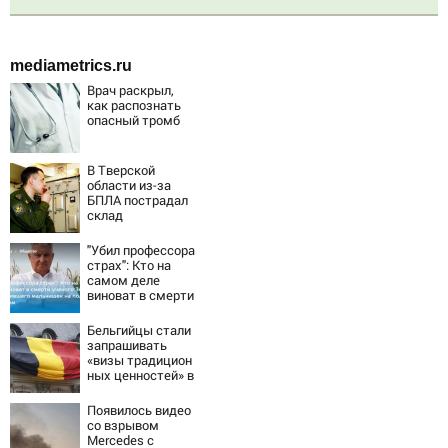
mediametrics.ru
Врач раскрыл,
как распознать
опасный тромб
В Тверской
области из-за
БПЛА пострадал
склад
Вайлдберриз и
постройки в СНТ
"Убил профессора
– Новости Твери
страх": Кто на
и городов
самом деле
Тверской области
виноват в смерти
сегодня -
ученого Зезина,
Afanasy.biz –
остановившего
Бельгийцы стали
Тверские
мальчишек на
запрашивать
новости. Новости
поле с горохом
«визы традицион
ных ценностей» в
посольстве РФ
Появилось видео
со взрывом
Mercedes с