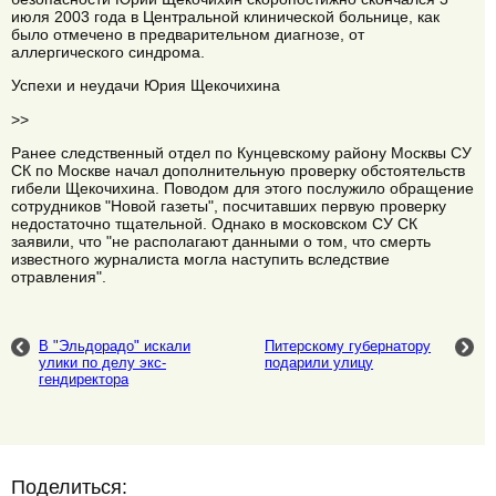
июля 2003 года в Центральной клинической больнице, как
было отмечено в предварительном диагнозе, от
аллергического синдрома.
Успехи и неудачи Юрия Щекочихина
>>
Ранее следственный отдел по Кунцевскому району Москвы СУ
СК по Москве начал дополнительную проверку обстоятельств
гибели Щекочихина. Поводом для этого послужило обращение
сотрудников "Новой газеты", посчитавших первую проверку
недостаточно тщательной. Однако в московском СУ СК
заявили, что "не располагают данными о том, что смерть
известного журналиста могла наступить вследствие
отравления".
В "Эльдорадо" искали
Питерскому губернатору
улики по делу экс-
подарили улицу
гендиректора
Поделиться: