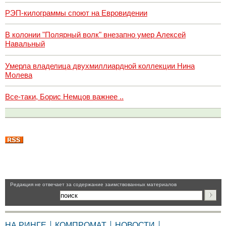
РЭП-килограммы споют на Евровидении
В колонии "Полярный волк" внезапно умер Алексей
Навальный
Умерла владелица двухмиллиардной коллекции Нина
Молева
Все-таки, Борис Немцов важнее ..
Pедакция не отвечает за содержание заимствованных материалов
НА РИНГЕ
КОМПРОМАТ
НОВОСТИ