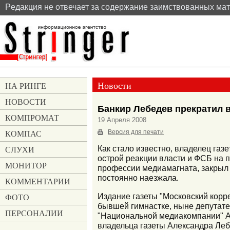
Pедакция не отвечает за содержание заимствованных ма
Новости
НА РИНГЕ
НОВОСТИ
Банкир Лебедев прекратил 
КОМПРОМАТ
19 Апреля 2008
КОМПАС
Версия для печати
СЛУХИ
Как стало известно, владелец газ
острой реакции власти и ФСБ на п
МОНИТОР
профессии медиамагната, закрыл д
постоянно наезжала.
КОММЕНТАРИИ
Издание газеты "Московский корр
ФОТО
бывшей гимнастке, ныне депутате
ПЕРСОНАЛИИ
"Национальной медиакомпании" Ар
владельца газеты Александра Леб