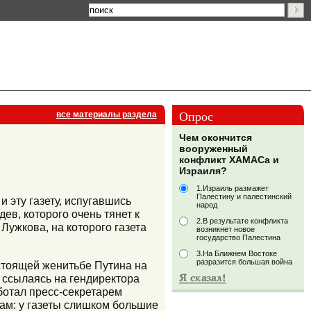
Опрос
все материалы раздела
Чем окончится
вооруженный
конфликт ХАМАСа и
Израиля?
1.Израиль размажет
Палестину и палестинский
 эту газету, испугавшись
народ
ев, которого очень тянет к
2.В результате конфликта
Лужкова, на которого газета
возникнет новое
государство Палестина
3.На Ближнем Востоке
разразится большая война
стоящей женитьбе Путина на
 ссылаясь на гендиректора
ботал пресс-секретарем
ам: у газеты слишком большие