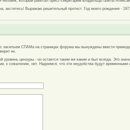
 человек, который работал пресс-секретарем владельца газеты Алекса
а, акститесь! Выражаю решительный протест. Год моего рождения - 1971
 с засильем СПАМа на страницах форума мы вынуждены ввести премоде
верит их.
вый уровень цензуры - он остается таким же каким и был всегда. Это зн
ми, к сожалению, нет. Надеемся, что эти неудобства будут временными 