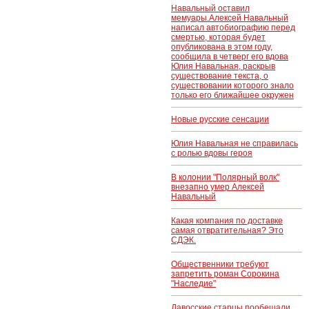
Навальный оставил
мемуары.Алексей Навальный
написал автобиографию перед
смертью, которая будет
опубликована в этом году,
сообщила в четверг его вдова
Юлия Навальная, раскрыв
существование текста, о
существовании которого знало
только его ближайшее окружен
Новые русские сенсации
Юлия Навальная не справилась
с ролью вдовы героя
В колонии "Полярный волк"
внезапно умер Алексей
Навальный
Какая компания по доставке
самая отвратительная? Это
СДЭК.
Общественники требуют
запретить роман Сорокина
"Наследие"
Давосские старцы пообещали