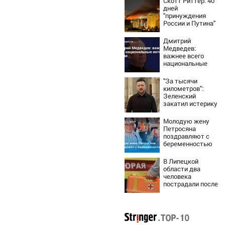
Скотт Риттер: 40
дней
"принуждения
России и Путина"
резко приблизили
крах режима
Дмитрий
Зеленского
Медведев:
важнее всего
национальные
интересы России
"За тысячи
километров":
Зеленский
закатил истерику
Западу после
ночного удара
Молодую жену
Петросяна
поздравляют с
беременностью
В Липецкой
области два
человека
пострадали после
падения БПЛА