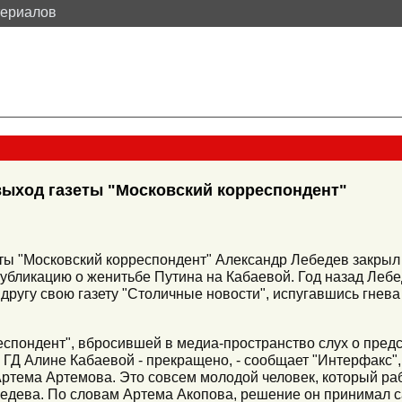
териалов
выход газеты "Московский корреспондент"
еты "Московский корреспондент" Александр Лебедев закрыл и
убликацию о женитьбе Путина на Кабаевой. Год назад Лебед
ругу свою газету "Столичные новости", испугавшись гнева 
еспондент", вбросившей в медиа-пространство слух о пред
 ГД Алине Кабаевой - прекращено, - сообщает "Интерфакс",
тема Артемова. Это совсем молодой человек, который ра
едева. По словам Артема Акопова, решение он принимал с