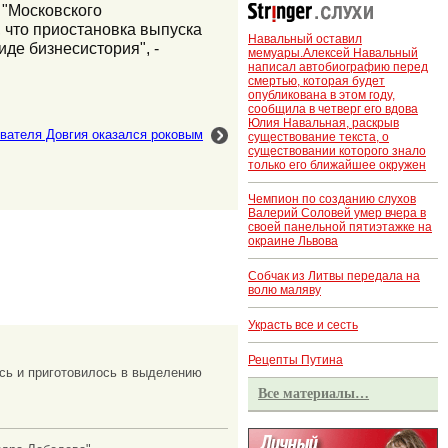
р "Московского
, что приостановка выпуска
Навальный оставил
иде бизнесистория", -
мемуары.Алексей Навальный
написал автобиографию перед
смертью, которая будет
опубликована в этом году,
сообщила в четверг его вдова
Юлия Навальная, раскрыв
ователя Довгия оказался роковым
существование текста, о
существовании которого знало
только его ближайшее окружен
Чемпион по созданию слухов
Валерий Соловей умер вчера в
своей панельной пятиэтажке на
окраине Львова
Собчак из Литвы передала на
волю маляву
Украсть все и сесть
Рецепты Путина
сь и приготовилось в выделению
Все материалы…