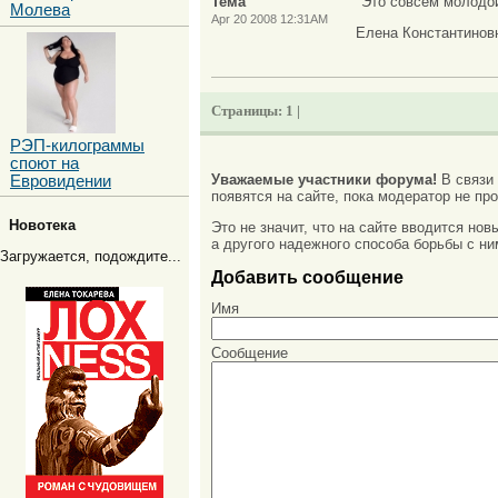
Тема
"Это совсем молодой
Молева
Apr 20 2008 12:31AM
Елена Константиновн
Страницы:
1 |
РЭП-килограммы
споют на
Уважаемые участники форума!
В связи
Евровидении
появятся на сайте, пока модератор не про
Новотека
Это не значит, что на сайте вводится но
а другого надежного способа борьбы с ни
Загружается, подождите...
Добавить сообщение
Имя
Сообщение