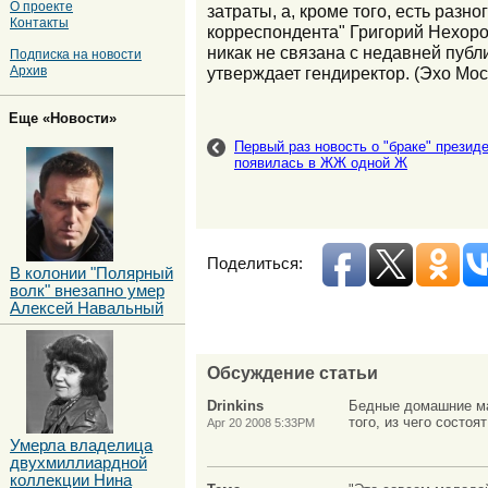
О проекте
затраты, а, кроме того, есть раз
Контакты
корреспондента" Григорий Нехорош
никак не связана с недавней публ
Подписка на новости
утверждает гендиректор. (Эхо Мос
Архив
Еще «Новости»
Первый раз новость о "браке" презид
появилась в ЖЖ одной Ж
Поделиться:
В колонии "Полярный
волк" внезапно умер
Алексей Навальный
Обсуждение статьи
Drinkins
Бедные домашние ма
того, из чего состоя
Apr 20 2008 5:33PM
Умерла владелица
двухмиллиардной
коллекции Нина