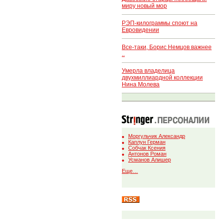
миру новый мор
РЭП-килограммы споют на
Евровидении
Все-таки, Борис Немцов важнее
..
Умерла владелица
двухмиллиардной коллекции
Нина Молева
Моргульчик Александр
Каплун Герман
Собчак Ксения
Антонов Роман
Усманов Алишер
Еще…